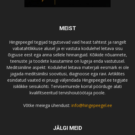
MEIST
Hingepeegel tegijad tegutsevad vaid heast tahtest ja rangelt
vabatahtlikkuse alusel ja ei vastuta kodulehel leitava sisu
õigsuse eest ega anna sellele hinnanguid. Kõikide nõuannete,
teenuste ja toodete kasutamine on lugeja enda vastutusel.
Meditsiiniline aspekt: Kodulehel leitava materjali eesmärk ei ole
jagada meditsiinilisi soovitusi, diagnoose ega ravi. Artiklites
esindatud vaated ei pruugi väljendada Hingepeegel.ee tegijate
isiklikke seisukohti. Tervisemurede korral pöörduge alati
kvalifitseeritud tervishoiutöötaja poole.
Võtke meiega ühendust:
info@hingepeegel.ee
JÄLGI MEID