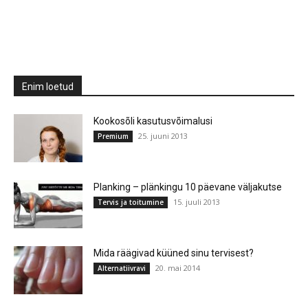
Enim loetud
Kookosõli kasutusvõimalusi
25. juuni 2013
Premium
Planking – plänkingu 10 päevane väljakutse
15. juuli 2013
Tervis ja toitumine
Mida räägivad küüned sinu tervisest?
20. mai 2014
Alternatiivravi