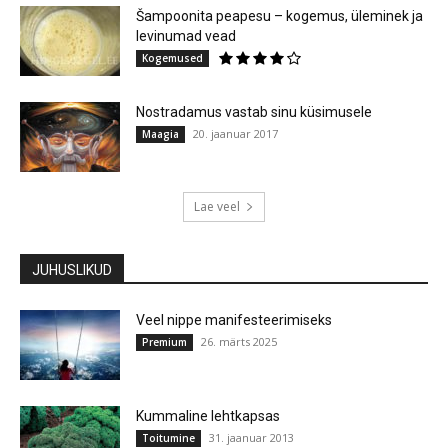
Šampoonita peapesu – kogemus, üleminek ja
levinumad vead
Kogemused
Nostradamus vastab sinu küsimusele
20. jaanuar 2017
Maagia
Lae veel
JUHUSLIKUD
Veel nippe manifesteerimiseks
26. märts 2025
Premium
Kummaline lehtkapsas
31. jaanuar 2013
Toitumine