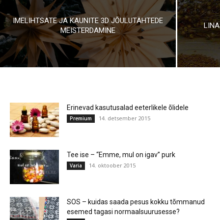
IMELIHTSATE JA KAUNITE 3D JÕULUTÄHTEDE
LINA
MEISTERDAMINE
Erinevad kasutusalad eeterlikele õlidele
14. detsember 2015
Premium
Tee ise – “Emme, mul on igav” purk
14. oktoober 2015
Varia
SOS – kuidas saada pesus kokku tõmmanud
esemed tagasi normaalsuurusesse?