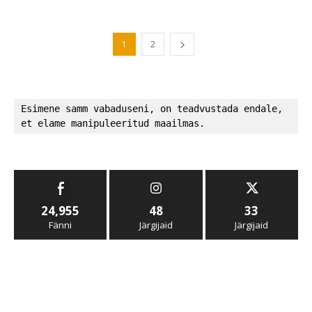
1
2
Esimene samm vabaduseni, on teadvustada endale, 
et elame manipuleeritud maailmas.
24,955
48
33
Fänni
Järgijaid
Järgijaid