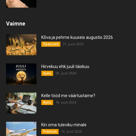
Vaimne
Kõva ja pehme kuuseis augustis 2026
31. juuli 2026
Õpetused
Hirvekuu ehk juuli täiskuu
28. juuli 2026
Ajatu
Kelle tööd me väärtustame?
18. juuli 2026
Ajatu
Kiri oma tuleviku minale
16. juuli 2026
Premium