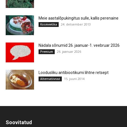
Meie aastalõpukingitus sulle, kallis perenaine
24. detsember 2013
Kosmeetika
Nädala sõnumid 26. jaanuar-1. veebruar 2026
26. jaanuar 2026
Premium
Loodusliku antibiootikumi lihtne retsept
15. juuni 2014
Alternatiivravi
Soovitatud