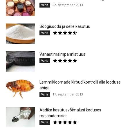
22. detsember 2013
Varia
Söögisooda ja selle kasutus
Varia
Vanast malmpannist uus
Varia
Lemmikloomade kirbud kontrolli alla looduse
abiga
17. september 2013
Varia
Äädika kasutusvõimalusi koduses
majapidamises
Varia