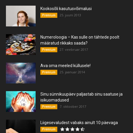
Kookosõli kasutusvõimalusi
25. juuni 2013
Premium
Numeroloogia – Kas sulle on tähtede poolt
määratud rikkaks saada?
27. veebruar 2017
Premium
Ava oma meeled küllusele!
25. jaanuar 2014
Premium
Sinu sünnikuupäev paljastab sinu saatuse ja
isikuomadused
7. oktoober 2017
Premium
Liigesevaludest vabaks ainult 10 päevaga
Premium