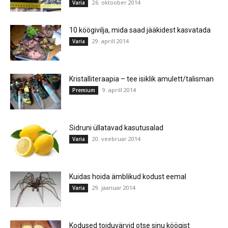
26. oktoober 2014
Varia
10 köögivilja, mida saad jääkidest kasvatada
29. aprill 2014
Varia
Kristalliteraapia – tee isiklik amulett/talisman
9. aprill 2014
Premium
Sidruni üllatavad kasutusalad
20. veebruar 2014
Varia
Kuidas hoida ämblikud kodust eemal
29. jaanuar 2014
Varia
Kodused toiduvärvid otse sinu köögist