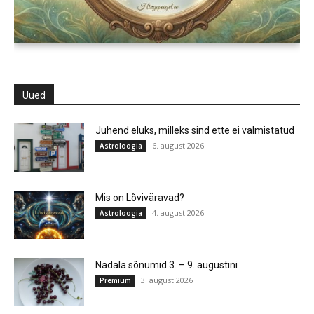
Uued
Juhend eluks, milleks sind ette ei valmistatud
6. august 2026
Astroloogia
Mis on Lõviväravad?
4. august 2026
Astroloogia
Nädala sõnumid 3. – 9. augustini
3. august 2026
Premium