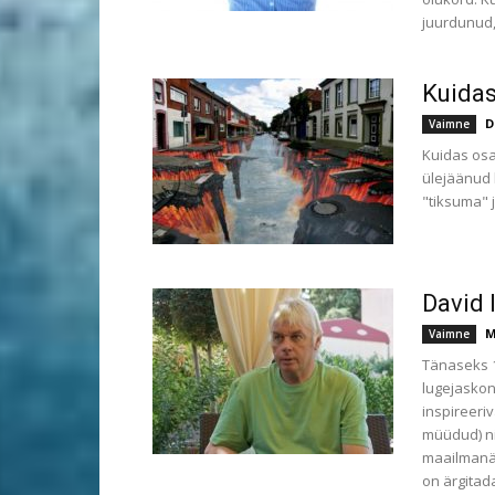
juurdunud,
Kuidas
D
Vaimne
Kuidas osa
ülejäänud
"tiksuma" j
David 
M
Vaimne
Tänaseks 1
lugejaskon
inspireeri
müüdud) ni
maailmanäg
on ärgitad