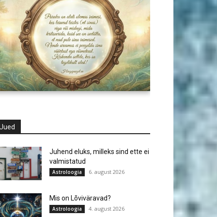
Uued
Juhend eluks, milleks sind ette ei
valmistatud
6. august 2026
Astroloogia
Mis on Lõviväravad?
4. august 2026
Astroloogia