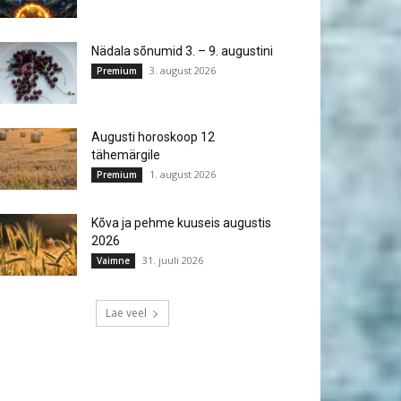
Nädala sõnumid 3. – 9. augustini
3. august 2026
Premium
Augusti horoskoop 12
tähemärgile
1. august 2026
Premium
Kõva ja pehme kuuseis augustis
2026
31. juuli 2026
Vaimne
Lae veel