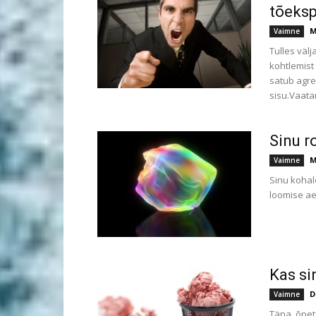
tõeksp
M
Vaimne
Tulles väl
kohtlemist 
satub agre
sisu.Vaata
Sinu r
M
Vaimne
Sinu kohalo
loomise ae
Kas si
D
Vaimne
Täna, õpet