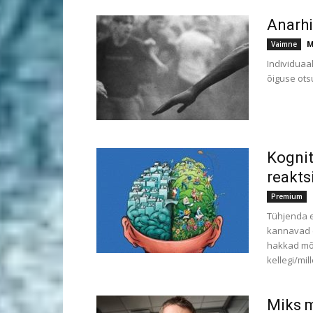
Anarh
M
Vaimne
Individuaa
õiguse ots
Kognit
reakts
Premium
Tühjenda e
kannavad e
hakkad mõi
kellegi/mil
Miks m