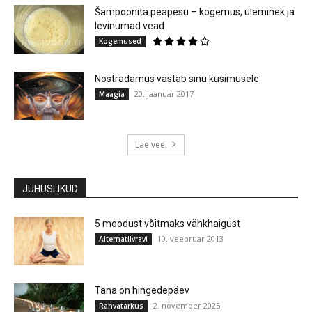
Šampoonita peapesu – kogemus, üleminek ja
levinumad vead
Kogemused
Nostradamus vastab sinu küsimusele
20. jaanuar 2017
Maagia
Lae veel
JUHUSLIKUD
5 moodust võitmaks vähkhaigust
10. veebruar 2013
Alternatiivravi
Täna on hingedepäev
2. november 2025
Rahvatarkus