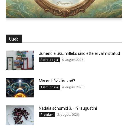
Uued
Juhend eluks, milleks sind ette ei valmistatud
6. august 2026
Astroloogia
Mis on Lõviväravad?
4. august 2026
Astroloogia
Nädala sõnumid 3. – 9. augustini
3. august 2026
Premium