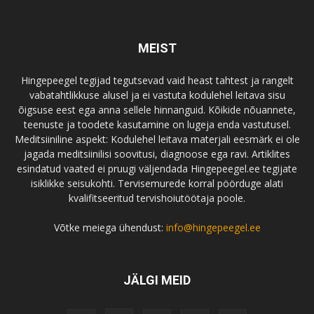
MEIST
Hingepeegel tegijad tegutsevad vaid heast tahtest ja rangelt
vabatahtlikkuse alusel ja ei vastuta kodulehel leitava sisu
õigsuse eest ega anna sellele hinnanguid. Kõikide nõuannete,
teenuste ja toodete kasutamine on lugeja enda vastutusel.
Meditsiiniline aspekt: Kodulehel leitava materjali eesmärk ei ole
jagada meditsiinilisi soovitusi, diagnoose ega ravi. Artiklites
esindatud vaated ei pruugi väljendada Hingepeegel.ee tegijate
isiklikke seisukohti. Tervisemurede korral pöörduge alati
kvalifitseeritud tervishoiutöötaja poole.
Võtke meiega ühendust:
info@hingepeegel.ee
JÄLGI MEID