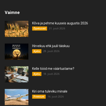
Vaimne
Kõva ja pehme kuuseis augustis 2026
31. juuli 2026
Õpetused
Hirvekuu ehk juuli täiskuu
28. juuli 2026
Ajatu
Kelle tööd me väärtustame?
18. juuli 2026
Ajatu
Kiri oma tuleviku minale
16. juuli 2026
Premium