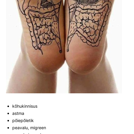
kõhukinnisus
astma
põiepõletik
peavalu, migreen