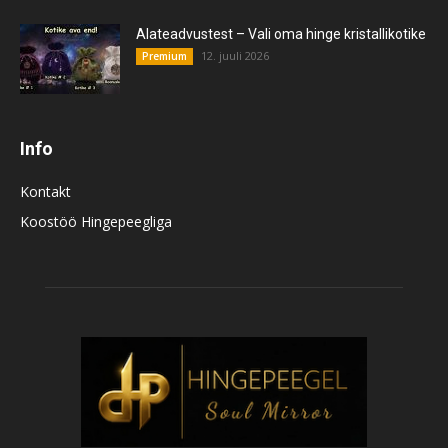
Alateadvustest – Vali oma hinge kristallikotike
12. juuli 2026
Premium
Info
Kontakt
Koostöö Hingepeegliga