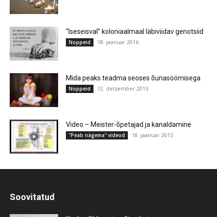
“Iseseisval” koloniaalmaal läbiviidav genotsiid
18. jaanuar 2016
Noppeid
Mida peaks teadma seoses õunasöömisega
12. detsember 2015
Noppeid
Video – Meister-õpetajad ja kanaldamine
18. jaanuar 2015
"Peab nägema" videod
Soovitatud