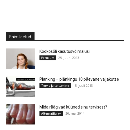
Enim loetud
Kookosõli kasutusvõimalusi
25. juuni 2013
Premium
Planking – plänkingu 10 päevane väljakutse
15. juuli 2013
Tervis ja toitumine
Mida räägivad küüned sinu tervisest?
20. mai 2014
Alternatiivravi