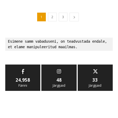
1
2
3
Esimene samm vabaduseni, on teadvustada endale, 
et elame manipuleeritud maailmas.
24,958
48
33
Fänni
Järgijaid
Järgijaid