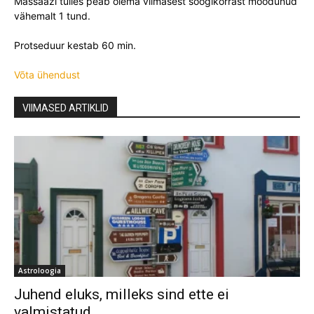
Massaaži tulles peab olema viimasest söögikorrast möödunud
vähemalt 1 tund.
Protseduur kestab 60 min.
Võta ühendust
VIIMASED ARTIKLID
Astroloogia
Juhend eluks, milleks sind ette ei
valmistatud