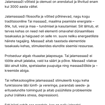
Jalamassaži võtteid ja olemust on arendatud ja lihvitud enam
kui 3000 aasta vältel.
Jalamassaaži filosoofia ja võtted põhinevad, nagu kogu
traditsiooniline Tai massaaž, maailma peamiste energiate –
õhk, tuli, vesi ja maa – tundmisel ja kasutamisel. Siit lähtub, et
terves kehas on need neli elementi omavahel dünaamilises
tasakaalus ja haigused on selle nn. suure neliku energeetiliste
häirete tagajärg. Massaaž aitab taastada elementide
tasakaalu kehas, stimuleerides elundite sisemisi ressursse.
Protseduur algab rituaalse jalapesuga. Tai jalamassaaž ei
töötle ainult jalalaba, vaid ka säärt ja põlve. Massaaž viiakse
läbi ainult käte, spetsiaalse puupulga ning massaažiõlide ja –
kreemide abiga.
Tai refleksoloogiline jalamassaaž stimuleerib kogu keha
funktsioone läbi lümfi- ja vereringe, parandab seede- ja
erituselundite toiminguid ja aitab psüühiliste probleemide
puhul (näiteks stress, depressioon).
Eriti hästi sobib see nendele, kes on palju jalgadel.