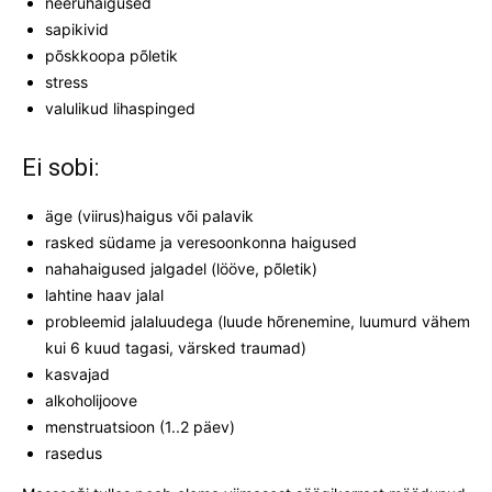
neeruhaigused
sapikivid
põskkoopa põletik
stress
valulikud lihaspinged
Ei sobi:
äge (viirus)haigus või palavik
rasked südame ja veresoonkonna haigused
nahahaigused jalgadel (lööve, põletik)
lahtine haav jalal
probleemid jalaluudega (luude hõrenemine, luumurd vähem
kui 6 kuud tagasi, värsked traumad)
kasvajad
alkoholijoove
menstruatsioon (1..2 päev)
rasedus