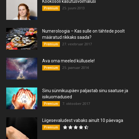
Kookosõli kasutusvõimalusi
25. juuni 2013
Premium
Numeroloogia – Kas sulle on tähtede poolt
määratud rikkaks saada?
27. veebruar 2017
Premium
Ava oma meeled küllusele!
25. jaanuar 2014
Premium
Sinu sünnikuupäev paljastab sinu saatuse ja
isikuomadused
7. oktoober 2017
Premium
Liigesevaludest vabaks ainult 10 päevaga
Premium