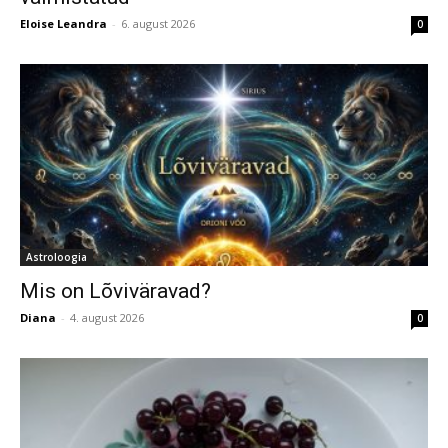
Eloise Leandra
-
6. august 2026
0
Astroloogia
Mis on Lõviväravad?
Diana
-
4. august 2026
0