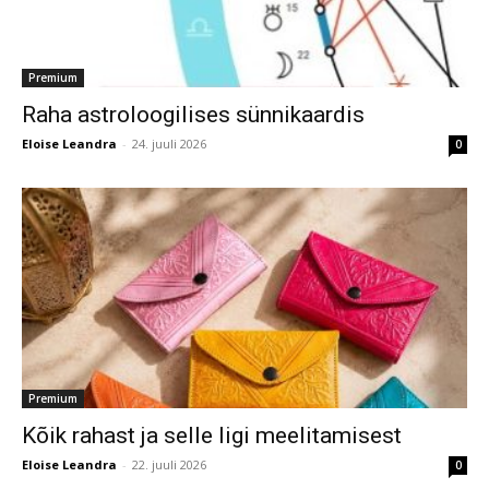
Premium
Raha astroloogilises sünnikaardis
Eloise Leandra
-
24. juuli 2026
0
Premium
Kõik rahast ja selle ligi meelitamisest
Eloise Leandra
-
22. juuli 2026
0