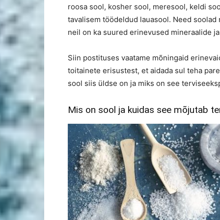
roosa sool, kosher sool, meresool, keldi soo
tavalisem töödeldud lauasool. Need soolad m
neil on ka suured erinevused mineraalide ja
Siin postituses vaatame mõningaid erinevai
toitainete erisustest, et aidada sul teha pa
sool siis üldse on ja miks on see terviseeks
Mis on sool ja kuidas see mõjutab te