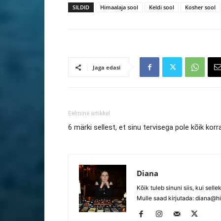
SILDID
Himaalaja sool
Keldi sool
Kosher sool
Jaga edasi
Eelmine artikkel
6 märki sellest, et sinu tervisega pole kõik korr
Diana
Kõik tuleb sinuni siis, kui selle
Mulle saad kirjutada:
diana@hi