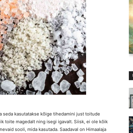
a seda kasutatakse kõige tihedamini just toitude
 toite magedalt ning isegi igavalt. Siisk, ei ole kõik
inevaid sooli, mida kasutada. Saadaval on Himaalaja