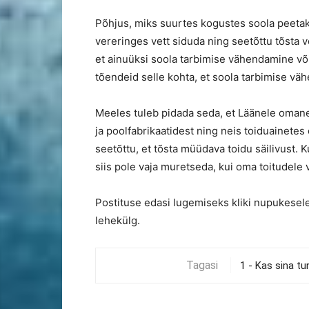
Põhjus, miks suurtes kogustes soola peetaks
vereringes vett siduda ning seetõttu tõsta 
et ainuüksi soola tarbimise vähendamine võ
tõendeid selle kohta, et soola tarbimise v
Meeles tuleb pidada seda, et Läänele omane
ja poolfabrikaatidest ning neis toiduainete
seetõttu, et tõsta müüdava toidu säilivust. K
siis pole vaja muretseda, kui oma toitudele v
Postituse edasi lugemiseks kliki nupukesele
lehekülg.
Tagasi