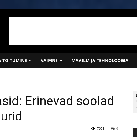
JA TOITUMINE
VAIMNE
MAAILM JA TEHNOLOOGIA
sid: Erinevad soolad
urid
7671
0