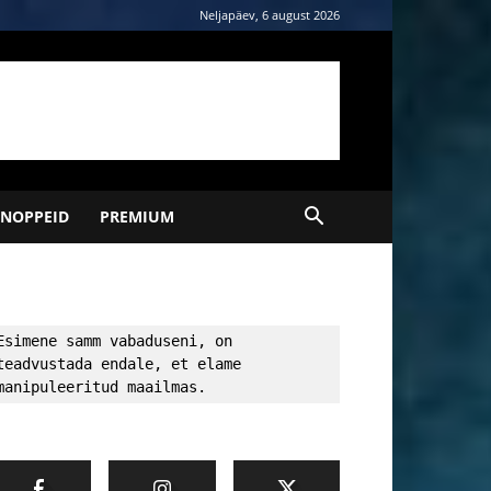
Neljapäev, 6 august 2026
NOPPEID
PREMIUM
Esimene samm vabaduseni, on 
teadvustada endale, et elame 
manipuleeritud maailmas.