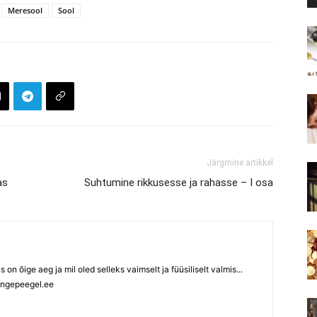
Meresool
Sool
Järgmine artikkel
as
Suhtumine rikkusesse ja rahasse – I osa
ks on õige aeg ja mil oled selleks vaimselt ja füüsiliselt valmis...
ngepeegel.ee