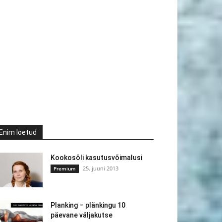
Enim loetud
Kookosõli kasutusvõimalusi
25. juuni 2013
Premium
Planking – plänkingu 10
päevane väljakutse