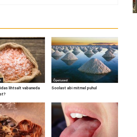
i
Õpetused
idas lihtsalt vabaneda
Soolast abi mitmel puhul
st?