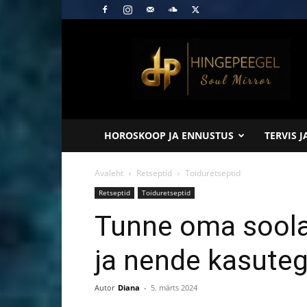
Hingepeegel
HOROSKOOP JA ENNUSTUS
TERVIS 
Avaleht
Retseptid
Toiduretseptid
Retseptid
Toiduretseptid
Tunne oma soola
ja nende kasuteg
Autor
Diana
-
5. märts 2024