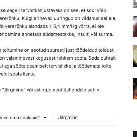
e sageli tervistkahjustavaks on see, et sool võib
vererõhku. Kuigi erinevad uuringud on viidanud sellele,
ib vererõhku alandada 1-5,4 mm/Hg võrra, ei ole
ähendamine ennetaks südameatakke, insulti või surma.
 toitumine on seotud suuresti just töödeldud toidust
s on vajaminevast kogusest rohkem soola. Seda puhtalt
ui aga sööte peamiselt tervislikke ja töötlemata toite,
eidi soola lisate.
 “Järgmine” või vali rippmenüüst endale sobiv
Järgmine