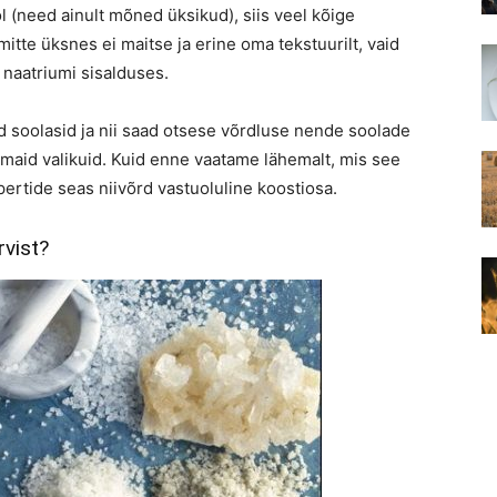
l (need ainult mõned üksikud), siis veel kõige
itte üksnes ei maitse ja erine oma tekstuurilt, vaid
 naatriumi sisalduses.
d soolasid ja nii saad otsese võrdluse nende soolade
remaid valikuid. Kuid enne vaatame lähemalt, mis see
pertide seas niivõrd vastuoluline koostiosa.
rvist?