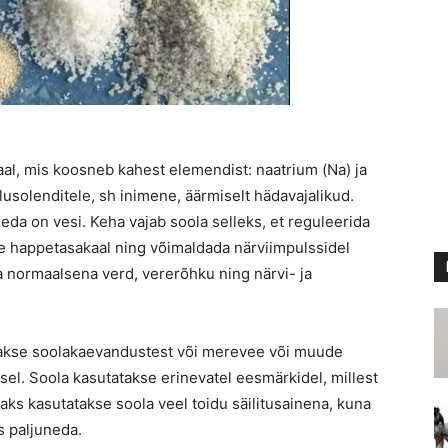
eraal, mis koosneb kahest elemendist: naatrium (Na) ja
 elusolenditele, sh inimene, äärmiselt hädavajalikud.
eda on vesi. Keha vajab soola selleks, et reguleerida
ge happetasakaal ning võimaldada närviimpulssidel
a normaalsena verd, vererõhku ning närvi- ja
dakse soolakaevandustest või merevee või muude
el. Soola kasutatakse erinevatel eesmärkidel, millest
aks kasutatakse soola veel toidu säilitusainena, kuna
s paljuneda.