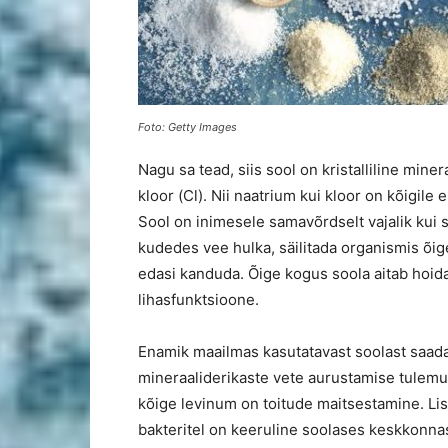
Foto: Getty Images
Nagu sa tead, siis sool on kristalliline min
kloor (Cl). Nii naatrium kui kloor on kõigile
Sool on inimesele samavõrdselt vajalik kui s
kudedes vee hulka, säilitada organismis õi
edasi kanduda. Õige kogus soola aitab hoid
lihasfunktsioone.
Enamik maailmas kasutatavast soolast saa
mineraaliderikaste vete aurustamise tulemus
kõige levinum on toitude maitsestamine. Lis
bakteritel on keeruline soolases keskkonna