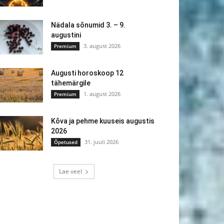
Nädala sõnumid 3. – 9.
augustini
3. august 2026
Premium
Augusti horoskoop 12
tähemärgile
1. august 2026
Premium
Kõva ja pehme kuuseis augustis
2026
31. juuli 2026
Õpetused
Lae veel