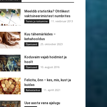
Meeldib statistika? Ohtlikest
vaktsineerimistest numbrites
11. veebruar 2013
Tervis ja toitumine
Kuu tähemärkides –
kehahooldus
25. oktoober 2023
Õpetused
Koduvaim vajab hoidmist ja
hoolt
10. august 2016
Õpetused
Felicita, õnn – kes, mis, kust ja
kuidas
11. aprill 2021
Rahvatarkus
Uue aasta vana ajalugu