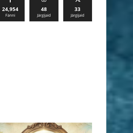
24,954
48
33
Fänni
Järgijaid
Järgijaid