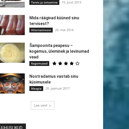
15. juuli 2013
Tervis ja toitumine
Mida räägivad küüned sinu
tervisest?
20. mai 2014
Alternatiivravi
Šampoonita peapesu –
kogemus, üleminek ja levinumad
vead
Kogemused
Nostradamus vastab sinu
küsimusele
20. jaanuar 2017
Maagia
Lae veel
JUHUSLIKUD