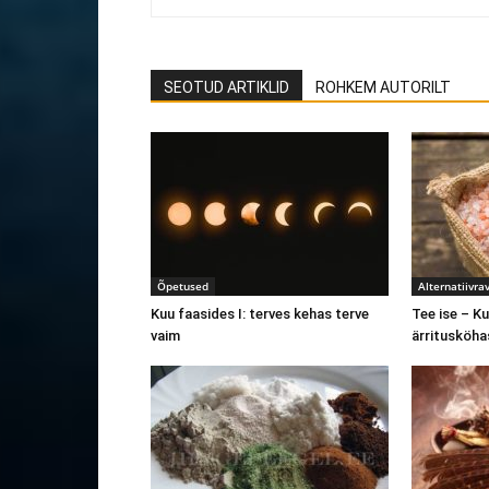
SEOTUD ARTIKLID
ROHKEM AUTORILT
Õpetused
Alternatiivrav
Kuu faasides I: terves kehas terve
Tee ise – Ku
vaim
ärritusköha