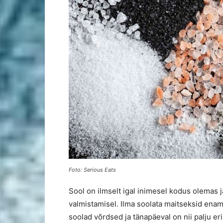
Foto: Serious Eats
Sool on ilmselt igal inimesel kodus olemas j
valmistamisel. Ilma soolata maitseksid enamik
soolad võrdsed ja tänapäeval on nii palju er