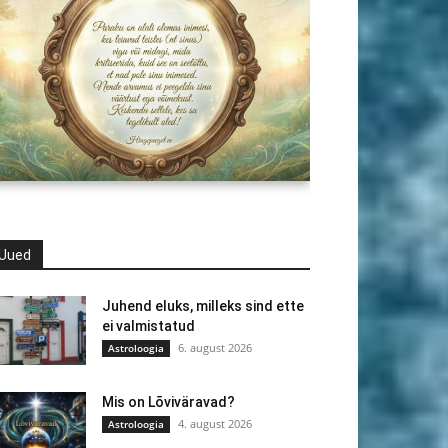
Uued
Juhend eluks, milleks sind ette
ei valmistatud
6. august 2026
Astroloogia
Mis on Lõviväravad?
4. august 2026
Astroloogia