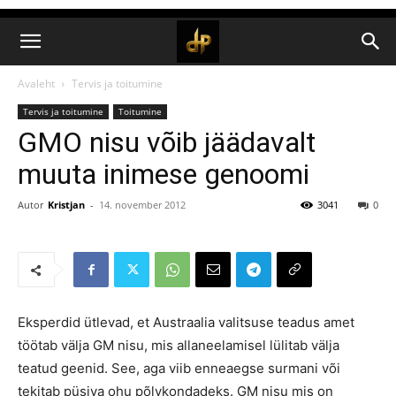
Avaleht
Tervis ja toitumine
Tervis ja toitumine
Toitumine
GMO nisu võib jäädavalt
muuta inimese genoomi
Autor
Kristjan
-
14. november 2012
3041
0
Eksperdid ütlevad, et Austraalia valitsuse teadus amet
töötab välja GM nisu, mis allaneelamisel lülitab välja
teatud geenid. See, aga viib enneaegse surmani või
tekitab püsiva ohu põlvkondadeks. GM nisu mis on