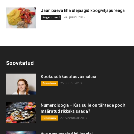
Jaanipäeva liha ülejäägid köögiviljapüreega
24. juuni 2012
Kogemused
Soovitatud
Kookosõli kasutusvõimalusi
25. juuni 2013
Premium
Numeroloogia – Kas sulle on tähtede poolt
määratud rikkaks saada?
27. veebruar 2017
Premium