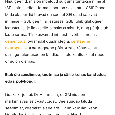
Nisu geenid, mis on mõeldud sulguma tuntakse nime all
(SEI), ning selle informatsioon on salastatud CSIRO poolt.
Mida eksperdid teavad on see, et SEI osad sobivad
inimese – GBE geeni järjestusse. GBE juhib glükogeeni
ladustamist ja ilma selleta maks armistub, ning põhjustab
laste surma. Täiskasvanud inimestel võib esineda :
dementsus
, pyramidal quadriplegia,
perifeerne
neuropaatia
ja neurogeene põis. Arstid rõhuvad, et
uuringu tulemused on kindlad, ei ole kahtluski, et need
ohud on olemas.
Elab üle seedimise, keetmise ja säilib kehas kandudes
edasi põlvkondi.
Lisaks kirjeldab Dr Heinmann, et GM nisu on
märkimisväärselt vastupidav. See suudab taluda
seedimist, keetmist ja seejärel liigub kõik läbi keha
kinnitudes ja hävitades geenidesse. Need