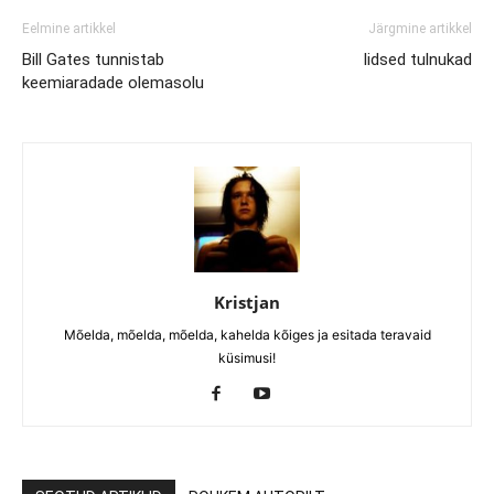
Eelmine artikkel
Järgmine artikkel
Bill Gates tunnistab
Iidsed tulnukad
keemiaradade olemasolu
Kristjan
Mõelda, mõelda, mõelda, kahelda kõiges ja esitada teravaid
küsimusi!