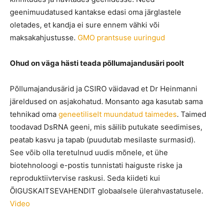
geenimuudatused kantakse edasi oma järglastele
oletades, et kandja ei sure ennem vähki või
maksakahjustusse.
GMO prantsuse uuringud
Ohud on väga hästi teada põllumajandusäri poolt
Põllumajandusärid ja CSIRO väidavad et Dr Heinmanni
järeldused on asjakohatud. Monsanto aga kasutab sama
tehnikad oma
geneetiliselt muundatud taimedes
. Taimed
toodavad DsRNA geeni, mis säilib putukate seedimises,
peatab kasvu ja tapab (puudutab mesilaste surmasid).
See võib olla teretulnud uudis mõnele, et ühe
biotehnoloogi e-postis tunnistati haiguste riske ja
reproduktiivtervise raskusi. Seda kiideti kui
ÕIGUSKAITSEVAHENDIT globaalsele ülerahvastatusele.
Video