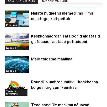
SEOTUD ARTIKLID
ROHKEM AUTORILT
Naiste hügieenisidemed jms – mis
neis tegelikult peitub
Premium
Keskkonnaorganisatsioonid algatasid
glüfosaadi vastase petitsiooni
Noppeid
Meie toidame maailma
Noppeid
RoundUp umbrohumürk – keskkonna
kõige mürgisem kemikaal
Tervis ja
toitumine
Teadlased üle maailma nõuavad