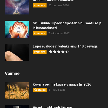
Ava oma meeled küllusele!
25. jaanuar 2014
Premium
Sinu sünnikuupäev paljastab sinu saatuse ja
isikuomadused
7. oktoober 2017
Premium
Liigesevaludest vabaks ainult 10 päevaga
Premium
Vaimne
Kõva ja pehme kuuseis augustis 2026
31. juuli 2026
Õpetused
Hirvekuu ehk juuli täiskuu