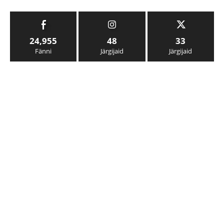
24,955
48
33
Fänni
Järgijaid
Järgijaid