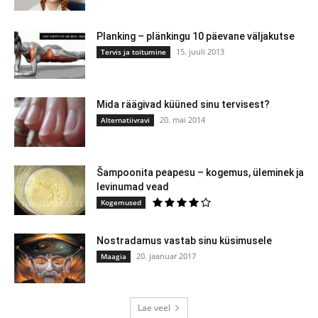
Planking – plänkingu 10 päevane väljakutse
15. juuli 2013
Tervis ja toitumine
Mida räägivad küüned sinu tervisest?
20. mai 2014
Alternatiivravi
Šampoonita peapesu – kogemus, üleminek ja
levinumad vead
Kogemused
Nostradamus vastab sinu küsimusele
20. jaanuar 2017
Maagia
Lae veel