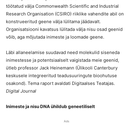
töötatud välja Commonwealth Scientific and Industrial
Research Organisation (CSIRO) riiklike vahendite abil on
konstrueeritud geene välja lülitama jäädavalt.
Organisatsiooni kavatsus lülitada välja nisu osad geenid
võib, aga mõjutada inimeste ja loomade geene.
Läbi allaneelamise suudavad need molekulid siseneda
inimestesse ja potentsiaalselt vaigistada meie geenid,
ütleb professor Jack Heinemann (Ülikooli Canterbury
keskusele integreeritud teadusuuringute bioohutuse
osakond). Tema raport avaldati Digitaalses Teatajas.
Digital Journal
Inimeste ja nisu DNA ühildub geneetiliselt
Ads