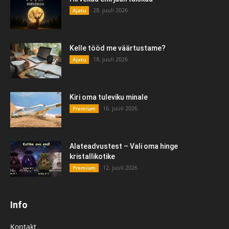
28. juuli 2026
Ajatu
Kelle tööd me väärtustame?
18. juuli 2026
Ajatu
Kiri oma tuleviku minale
16. juuli 2026
Premium
Alateadvustest – Vali oma hinge
kristallikotike
12. juuli 2026
Premium
Info
Kontakt