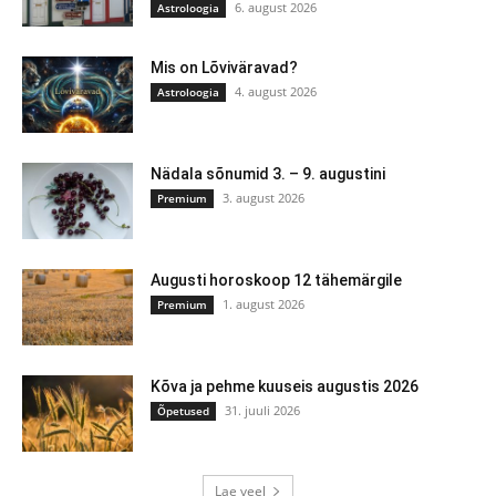
6. august 2026
Astroloogia
Mis on Lõviväravad?
4. august 2026
Astroloogia
Nädala sõnumid 3. – 9. augustini
3. august 2026
Premium
Augusti horoskoop 12 tähemärgile
1. august 2026
Premium
Kõva ja pehme kuuseis augustis 2026
31. juuli 2026
Õpetused
Lae veel