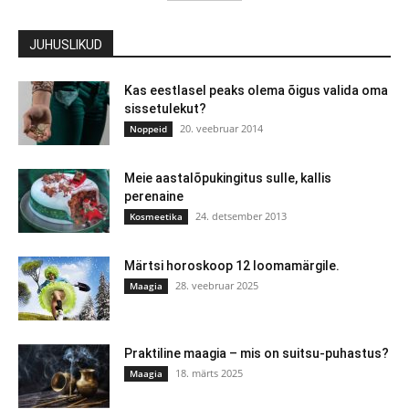
JUHUSLIKUD
Kas eestlasel peaks olema õigus valida oma
sissetulekut?
20. veebruar 2014
Noppeid
Meie aastalõpukingitus sulle, kallis
perenaine
24. detsember 2013
Kosmeetika
Märtsi horoskoop 12 loomamärgile.
28. veebruar 2025
Maagia
Praktiline maagia – mis on suitsu-puhastus?
18. märts 2025
Maagia