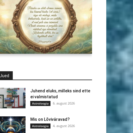
Uued
Juhend eluks, milleks sind ette
ei valmistatud
6. august 2026
Astroloogia
Mis on Lõviväravad?
4. august 2026
Astroloogia