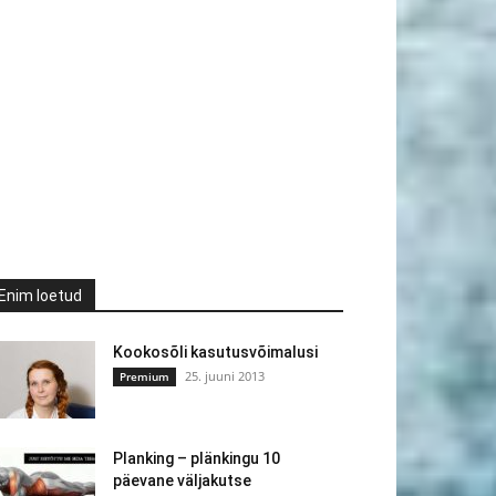
Enim loetud
Kookosõli kasutusvõimalusi
25. juuni 2013
Premium
Planking – plänkingu 10
päevane väljakutse