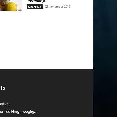
leevendaja
22. november 2012
Maarohud
nfo
ontakt
oostöö Hingepeegliga