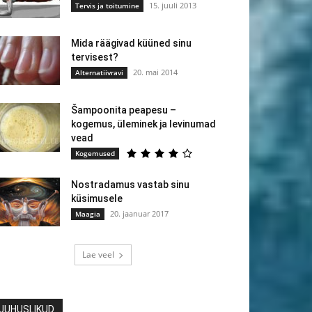
15. juuli 2013
Tervis ja toitumine
Mida räägivad küüned sinu
tervisest?
20. mai 2014
Alternatiivravi
Šampoonita peapesu –
kogemus, üleminek ja levinumad
vead
Kogemused
Nostradamus vastab sinu
küsimusele
20. jaanuar 2017
Maagia
Lae veel
JUHUSLIKUD