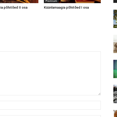
Premium
a põhitõed II osa
Küünlamaagia põhitõed I osa