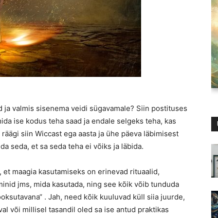
d ja valmis sisenema veidi sügavamale? Siin postituses
mida ise kodus teha saad ja endale selgeks teha, kas
 räägi siin Wiccast ega aasta ja ühe päeva läbimisest
da seda, et sa seda teha ei võiks ja läbida.
d, et maagia kasutamiseks on erinevad rituaalid,
rminid jms, mida kasutada, ning see kõik võib tunduda
 jooksutavana“ . Jah, need kõik kuuluvad küll siia juurde,
val või millisel tasandil oled sa ise antud praktikas