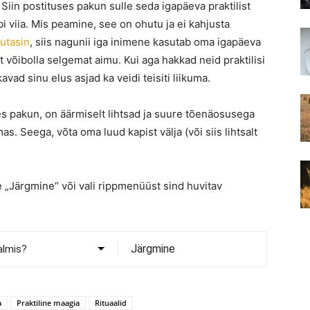
. Siin postituses pakun sulle seda igapäeva praktilist
i viia. Mis peamine, see on ohutu ja ei kahjusta
utasin
, siis nagunii iga inimene kasutab oma igapäeva
st võibolla selgemat aimu. Kui aga hakkad neid praktilisi
vad sinu elus asjad ka veidi teisiti liikuma.
uses pakun, on äärmiselt lihtsad ja suure tõenäosusega
. Seega, võta oma luud kapist välja (või siis lihtsalt
 „Järgmine“ või vali rippmenüüst sind huvitav
Järgmine
a
Praktiline maagia
Rituaalid