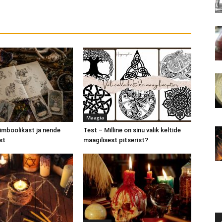
Maagia
mboolikast ja nende
Test – Milline on sinu valik keltide
st
maagilisest pitserist?