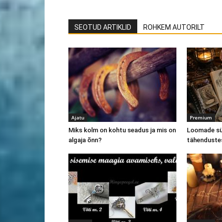
SEOTUD ARTIKLID
ROHKEM AUTORILT
Ajatu
Premium
Miks kolm on kohtu seadus ja mis on
Loomade sü
algaja õnn?
tähenduste