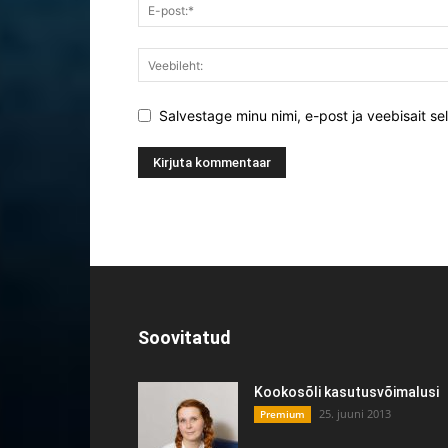
Salvestage minu nimi, e-post ja veebisait se
Soovitatud
Kookosõli kasutusvõimalusi
25. juuni 2013
Premium