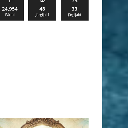
24,954
48
33
Fänni
Järgijaid
Järgijaid