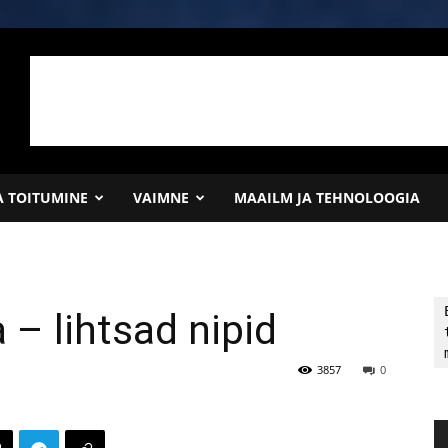
JA TOITUMINE
VAIMNE
MAAILM JA TEHNOLOOGIA
 – lihtsad nipid
3857
0