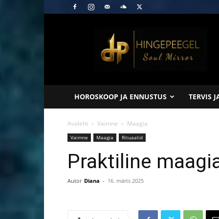
Hingepeegel
HOROSKOOP JA ENNUSTUS
TERVIS 
Avaleht
Vaimne
Maagia
Vaimne
Maagia
Rituaalid
Praktiline maagia
Autor
Diana
-
16. märts 2025