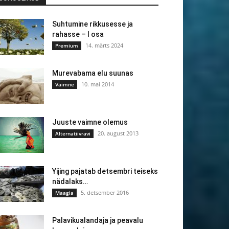
Suhtumine rikkusesse ja
rahasse – I osa
14. märts 2024
Premium
Murevabama elu suunas
10. mai 2014
Vaimne
Juuste vaimne olemus
20. august 2013
Alternatiivravi
Yijing pajatab detsembri teiseks
nädalaks…
5. detsember 2016
Maagia
Palavikualandaja ja peavalu