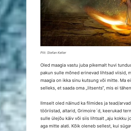
Pilt: Stefan Keller
Oled maagia vastu juba pikemalt huvi tundu
pakun sulle mõned erinevad lihtsad viisid, 
maagia on ikka sinu kutsung või mitte. Ma ei
selleks, et saada oma „litsents“, mis ei tähen
Ilmselt oled näinud ka filmides ja tead/arva
tööriistad, altarid, Grimoire´d, keerukad te
sulle ülejõu käiv või siis lihtsalt „aju kokku
aga mitte alati. Kõik oleneb sellest, kui süga