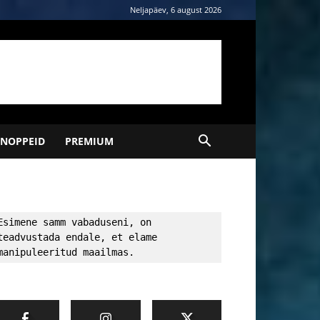
Neljapäev, 6 august 2026
NOPPEID
PREMIUM
Esimene samm vabaduseni, on 
teadvustada endale, et elame 
manipuleeritud maailmas.