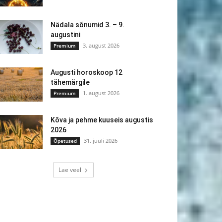
Nädala sõnumid 3. – 9.
augustini
3. august 2026
Premium
Augusti horoskoop 12
tähemärgile
1. august 2026
Premium
Kõva ja pehme kuuseis augustis
2026
31. juuli 2026
Õpetused
Lae veel