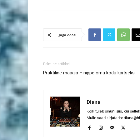
Jaga edasi
Eelmine artikkel
Praktiline maagia – nippe oma kodu kaitseks
Diana
Kõik tuleb sinuni siis, kui selle
Mulle saad kirjutada:
diana@hi