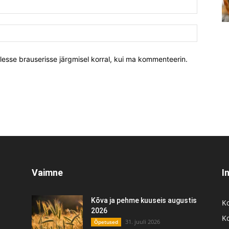
llesse brauserisse järgmisel korral, kui ma kommenteerin.
Vaimne
I
Kõva ja pehme kuuseis augustis
K
2026
K
31. juuli 2026
Õpetused