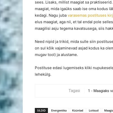
sees. Lisaks, millist maagiat sa praktiseerid
maagiat, mida igaüks saab ise oma kodus läb
kedagi. Nagu juba
varasemas postituses kirj
elus maagiat, aga nii, et tal endal pole selle
maagilisi asju tegema kavatsusega, siis hakka
Need nipid ja trikid, mida sulle siin postit
on sul kõik vajaminevad asjad kodus ka olemas
mugav tool) ja alustame.
Postituse edasi lugemiseks kliki nupukesele
lehekülg.
Tagasi
SILDID
Energeetika
Küünlad
Loitsud
Maagi