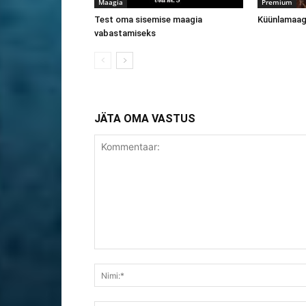
Maagia
Premium
Test oma sisemise maagia
Küünlamaagi
vabastamiseks
JÄTA OMA VASTUS