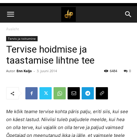
Avaleht
Tervis ja toitumine
Tervise hoidmise ja
taastamise lihtne tee
Autor
Enn Kaljo
-
3. juuni 2014
6484
0
Me kõik teame tervise kohta päris palju, eriti siis, kui see
on käest lastud. Niiviisi tuleb paljudele meelde, kui hea
on olla terve, kui vajalik on olla terve ja paljud vaimsed
Õpetajad on meenutanud ikka ja jälle, et vaimsele teele