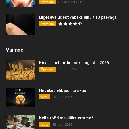
7. oktoober 2017
Premium
Liigesevaludest vabaks ainult 10 päevaga
Premium
Vaimne
Kõva ja pehme kuuseis augustis 2026
31. juuli 2026
Õpetused
Hirvekuu ehk juuli täiskuu
28. juuli 2026
Ajatu
Kelle tööd me väärtustame?
18. juuli 2026
Ajatu