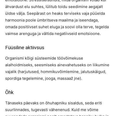
ähvardust elu suhtes, lülitub toidu seedimine aegajalt
üldse välja. Seepärast on heaks terviseks vaja püüelda
harmoonia poole ümbritseva maailma ja iseendaga,
omada positiivset suhet eluga ja soovi olla terve, tegelda
vaimse arenguga ja vältida negatiivseid emotsioone.
Füüsiline aktiivsus
Organismi kõigi süsteemide töövõimekuse
alalhoidmiseks, seesmiseks ainevahetuseks on liikumine
vajalik (harjutused, hommikuvõimlemine, jalutuskäigud,
spordiga tegelemine, jooga, massaaž jne).
Õhk
Tänaseks päevaks on õhuhapniku sisaldus, seda eriti
suurlinnades, tugevasti vähenenud. Kuid me võime