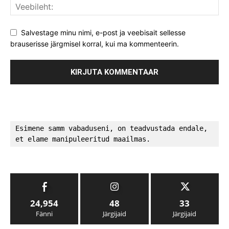
Salvestage minu nimi, e-post ja veebisait sellesse
brauserisse järgmisel korral, kui ma kommenteerin.
Esimene samm vabaduseni, on teadvustada endale, 
et elame manipuleeritud maailmas.
24,954
48
33
Fänni
Järgijaid
Järgijaid