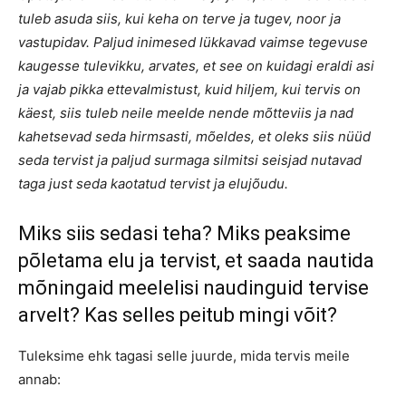
tuleb asuda siis, kui keha on terve ja tugev, noor ja
vastupidav. Paljud inimesed lükkavad vaimse tegevuse
kaugesse tulevikku, arvates, et see on kuidagi eraldi asi
ja vajab pikka ettevalmistust, kuid hiljem, kui tervis on
käest, siis tuleb neile meelde nende mõtteviis ja nad
kahetsevad seda hirmsasti, mõeldes, et oleks siis nüüd
seda tervist ja paljud surmaga silmitsi seisjad nutavad
taga just seda kaotatud tervist ja elujõudu.
Miks siis sedasi teha? Miks peaksime
põletama elu ja tervist, et saada nautida
mõningaid meelelisi naudinguid tervise
arvelt? Kas selles peitub mingi võit?
Tuleksime ehk tagasi selle juurde, mida tervis meile
annab: