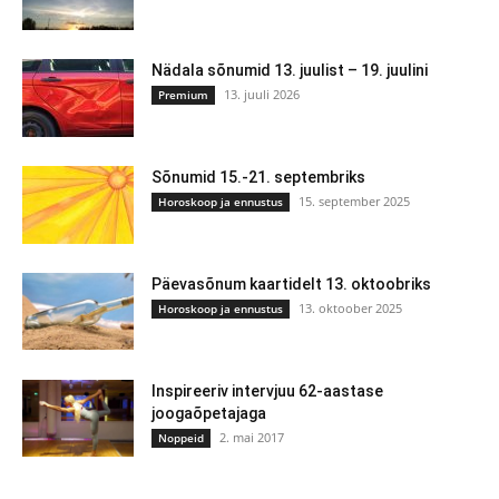
Nädala sõnumid 13. juulist – 19. juulini
13. juuli 2026
Premium
Sõnumid 15.-21. septembriks
15. september 2025
Horoskoop ja ennustus
Päevasõnum kaartidelt 13. oktoobriks
13. oktoober 2025
Horoskoop ja ennustus
Inspireeriv intervjuu 62-aastase
joogaõpetajaga
2. mai 2017
Noppeid