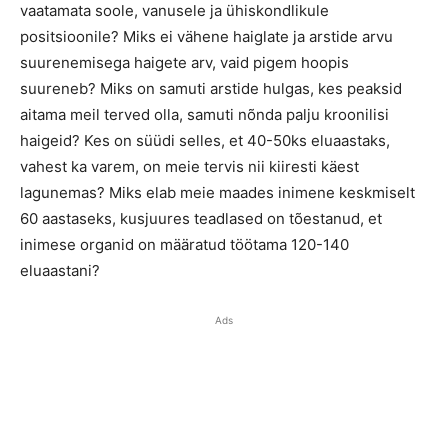
vaatamata soole, vanusele ja ühiskondlikule
positsioonile? Miks ei vähene haiglate ja arstide arvu
suurenemisega haigete arv, vaid pigem hoopis
suureneb? Miks on samuti arstide hulgas, kes peaksid
aitama meil terved olla, samuti nõnda palju kroonilisi
haigeid? Kes on süüdi selles, et 40-50ks eluaastaks,
vahest ka varem, on meie tervis nii kiiresti käest
lagunemas? Miks elab meie maades inimene keskmiselt
60 aastaseks, kusjuures teadlased on tõestanud, et
inimese organid on määratud töötama 120-140
eluaastani?
Ads