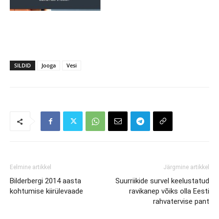
SILDID
Jooga
Vesi
Eelmine artikkel
Järgmine artikkel
Bilderbergi 2014 aasta
Suurriikide survel keelustatud
kohtumise kiirülevaade
ravikanep võiks olla Eesti
rahvatervise pant