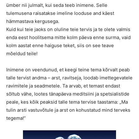
ümber nii julmalt, kui seda teeb inimene. Selle
tulemusena raisatakse imeline looduse and käest
hämmastava kergusega.
Kuid kui teie jaoks on oluline teie tervis ja te olete valmis
enda eest hoolitsema mitte kolm päeva enne surma, vaid
kolm aastat enne haiguse teket, siis on see teave
mõeldud teile!
Inimene on veendunud, et keegi teine tema kõrvalt peab
talle tervist andma – arst, ravitseja, loodab imettegevatele
ravimitele ja seadmetele. Ta arvab, et temast endast
sõltub vähe, lootes tänapäeva meditsiini ja spetsialistide
peale, kes kõik peaksid talle tema tervise taastama: „Ma
tulin arsti vastuvõtule ja arst on kohustatud mind terveks
tegema!“