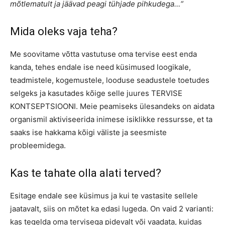
mõtlematult ja jäävad peagi tühjade pihkudega…“
Mida oleks vaja teha?
Me soovitame võtta vastutuse oma tervise eest enda
kanda, tehes endale ise need küsimused loogikale,
teadmistele, kogemustele, looduse seadustele toetudes
selgeks ja kasutades kõige selle juures TERVISE
KONTSEPTSIOONI. Meie peamiseks ülesandeks on aidata
organismil aktiviseerida inimese isiklikke ressursse, et ta
saaks ise hakkama kõigi väliste ja seesmiste
probleemidega.
Kas te tahate olla alati terved?
Esitage endale see küsimus ja kui te vastasite sellele
jaatavalt, siis on mõtet ka edasi lugeda. On vaid 2 varianti:
kas tegelda oma tervisega pidevalt või vaadata, kuidas