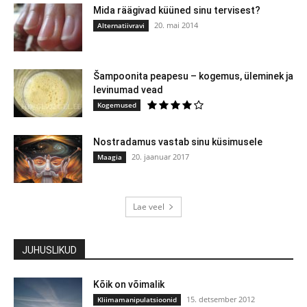
Mida räägivad küüned sinu tervisest?
20. mai 2014
Alternatiivravi
Šampoonita peapesu – kogemus, üleminek ja
levinumad vead
Kogemused
Nostradamus vastab sinu küsimusele
20. jaanuar 2017
Maagia
Lae veel
JUHUSLIKUD
Kõik on võimalik
15. detsember 2012
Kliimamanipulatsioonid