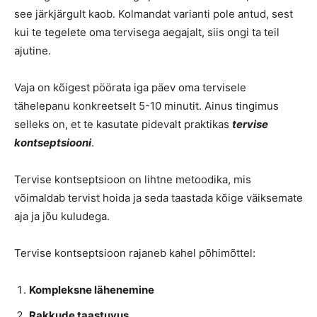
see järkjärgult kaob. Kolmandat varianti pole antud, sest
kui te tegelete oma tervisega aegajalt, siis ongi ta teil
ajutine.
Vaja on kõigest pöörata iga päev oma tervisele
tähelepanu konkreetselt 5-10 minutit. Ainus tingimus
selleks on, et te kasutate pidevalt praktikas
tervise
kontseptsiooni
.
Tervise kontseptsioon on lihtne metoodika, mis
võimaldab tervist hoida ja seda taastada kõige väiksemate
aja ja jõu kuludega.
Tervise kontseptsioon rajaneb kahel põhimõttel:
Kompleksne lähenemine
Rakkude taastuvus