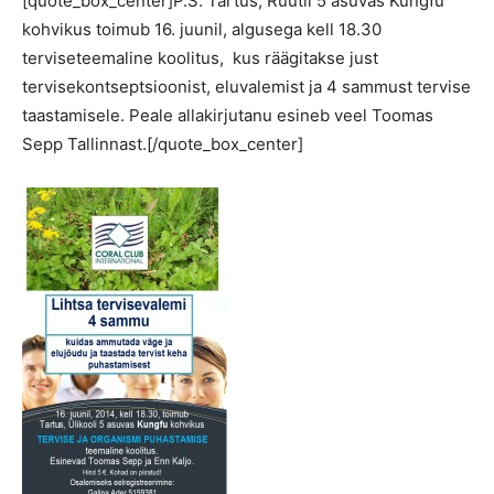
[quote_box_center]P.S. Tartus, Rüütli 5 asuvas Kungfu
kohvikus toimub 16. juunil, algusega kell 18.30
terviseteemaline koolitus, kus räägitakse just
tervisekontseptsioonist, eluvalemist ja 4 sammust tervise
taastamisele. Peale allakirjutanu esineb veel Toomas
Sepp Tallinnast.[/quote_box_center]