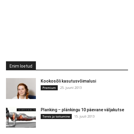
Enim loetud
Kookosõli kasutusvõimalusi
25. juuni 2013
Premium
Planking – plänkingu 10 päevane väljakutse
15. juuli 2013
Tervis ja toitumine