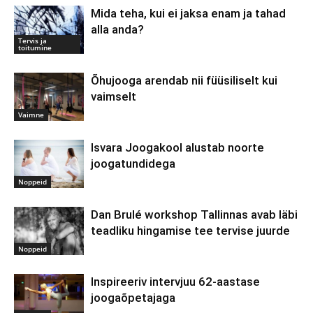
Mida teha, kui ei jaksa enam ja tahad
alla anda?
Tervis ja
toitumine
Õhujooga arendab nii füüsiliselt kui
vaimselt
Vaimne
Isvara Joogakool alustab noorte
joogatundidega
Noppeid
Dan Brulé workshop Tallinnas avab läbi
teadliku hingamise tee tervise juurde
Noppeid
Inspireeriv intervjuu 62-aastase
joogaõpetajaga