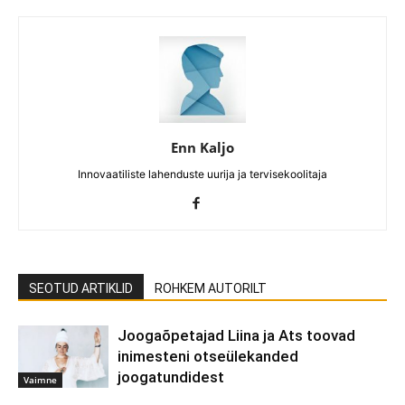
Enn Kaljo
Innovaatiliste lahenduste uurija ja tervisekoolitaja
SEOTUD ARTIKLID
ROHKEM AUTORILT
Joogaõpetajad Liina ja Ats toovad
inimesteni otseülekanded
joogatundidest
Vaimne