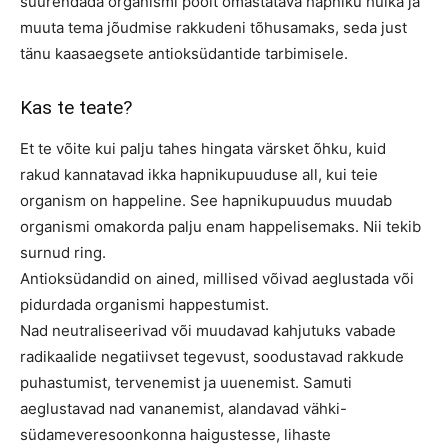
suurendada organismi poolt omastatava hapniku hulka ja
muuta tema jõudmise rakkudeni tõhusamaks, seda just
tänu kaasaegsete antioksüdantide tarbimisele.
Kas te teate?
Et te võite kui palju tahes hingata värsket õhku, kuid
rakud kannatavad ikka hapnikupuuduse all, kui teie
organism on happeline. See hapnikupuudus muudab
organismi omakorda palju enam happelisemaks. Nii tekib
surnud ring.
Antioksüdandid on ained, millised võivad aeglustada või
pidurdada organismi happestumist.
Nad neutraliseerivad või muudavad kahjutuks vabade
radikaalide negatiivset tegevust, soodustavad rakkude
puhastumist, tervenemist ja uuenemist. Samuti
aeglustavad nad vananemist, alandavad vähki-
südameveresoonkonna haigustesse, lihaste