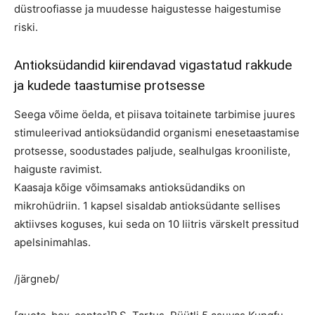
düstroofiasse ja muudesse haigustesse haigestumise
riski.
Antioksüdandid kiirendavad vigastatud rakkude
ja kudede taastumise protsesse
Seega võime öelda, et piisava toitainete tarbimise juures
stimuleerivad antioksüdandid organismi enesetaastamise
protsesse, soodustades paljude, sealhulgas krooniliste,
haiguste ravimist.
Kaasaja kõige võimsamaks antioksüdandiks on
mikrohüdriin. 1 kapsel sisaldab antioksüdante sellises
aktiivses koguses, kui seda on 10 liitris värskelt pressitud
apelsinimahlas.
/järgneb/