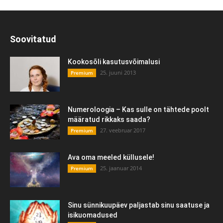
Soovitatud
Kookosõli kasutusvõimalusi
25. juuni 2013
Premium
Numeroloogia – Kas sulle on tähtede poolt
määratud rikkaks saada?
27. veebruar 2017
Premium
Ava oma meeled küllusele!
25. jaanuar 2014
Premium
Sinu sünnikuupäev paljastab sinu saatuse ja
isikuomadused