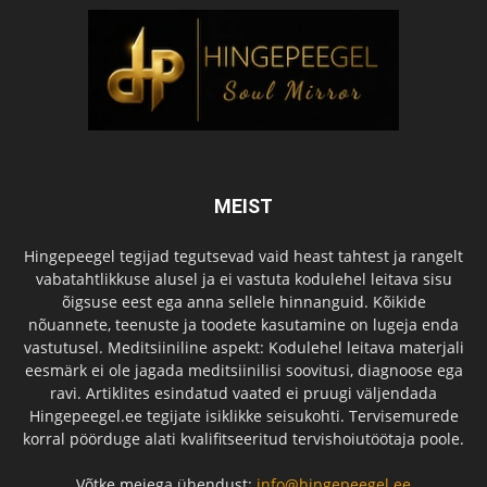
MEIST
Hingepeegel tegijad tegutsevad vaid heast tahtest ja rangelt
vabatahtlikkuse alusel ja ei vastuta kodulehel leitava sisu
õigsuse eest ega anna sellele hinnanguid. Kõikide
nõuannete, teenuste ja toodete kasutamine on lugeja enda
vastutusel. Meditsiiniline aspekt: Kodulehel leitava materjali
eesmärk ei ole jagada meditsiinilisi soovitusi, diagnoose ega
ravi. Artiklites esindatud vaated ei pruugi väljendada
Hingepeegel.ee tegijate isiklikke seisukohti. Tervisemurede
korral pöörduge alati kvalifitseeritud tervishoiutöötaja poole.
Võtke meiega ühendust:
info@hingepeegel.ee