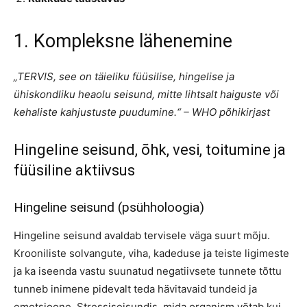
1. Kompleksne lähenemine
„TERVIS, see on täieliku füüsilise, hingelise ja
ühiskondliku heaolu seisund, mitte lihtsalt haiguste või
kehaliste kahjustuste puudumine.“
– WHO põhikirjast
Hingeline seisund, õhk, vesi, toitumine ja
füüsiline aktiivsus
Hingeline seisund (psühholoogia)
Hingeline seisund avaldab tervisele väga suurt mõju.
Krooniliste solvangute, viha, kadeduse ja teiste ligimeste
ja ka iseenda vastu suunatud negatiivsete tunnete tõttu
tunneb inimene pidevalt teda hävitavaid tundeid ja
emotsioone. Stressiseisundis, mida organism võtab kui