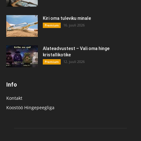
Kiri oma tuleviku minale
16. juuli 2026
Premium
Alateadvustest – Vali oma hinge
kristallikotike
12. juuli 2026
Premium
Info
Kontakt
Koostöö Hingepeegliga