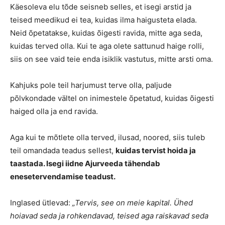
Käesoleva elu tõde seisneb selles, et isegi arstid ja
teised meedikud ei tea, kuidas ilma haigusteta elada.
Neid õpetatakse, kuidas õigesti ravida, mitte aga seda,
kuidas terved olla. Kui te aga olete sattunud haige rolli,
siis on see vaid teie enda isiklik vastutus, mitte arsti oma.
Kahjuks pole teil harjumust terve olla, paljude
põlvkondade vältel on inimestele õpetatud, kuidas õigesti
haiged olla ja end ravida.
Aga kui te mõtlete olla terved, ilusad, noored, siis tuleb
teil omandada teadus sellest,
kuidas tervist hoida ja
taastada. Isegi iidne Ajurveeda tähendab
enesetervendamise teadust.
Inglased ütlevad:
„Tervis, see on meie kapital. Ühed
hoiavad seda ja rohkendavad, teised aga raiskavad seda