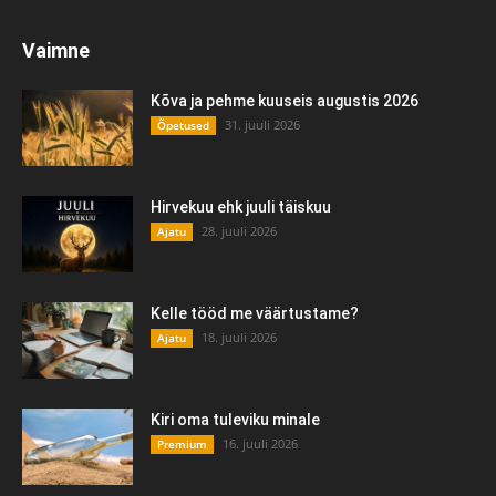
Vaimne
Kõva ja pehme kuuseis augustis 2026
31. juuli 2026
Õpetused
Hirvekuu ehk juuli täiskuu
28. juuli 2026
Ajatu
Kelle tööd me väärtustame?
18. juuli 2026
Ajatu
Kiri oma tuleviku minale
16. juuli 2026
Premium