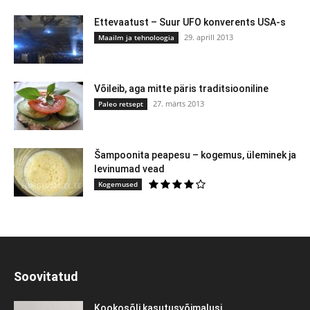
Ettevaatust – Suur UFO konverents USA-s
29. aprill 2013
Maailm ja tehnoloogia
Võileib, aga mitte päris traditsiooniline
27. märts 2013
Paleo retsept
Šampoonita peapesu – kogemus, üleminek ja
levinumad vead
Kogemused
Soovitatud
Kookosõli kasutusvõimalusi