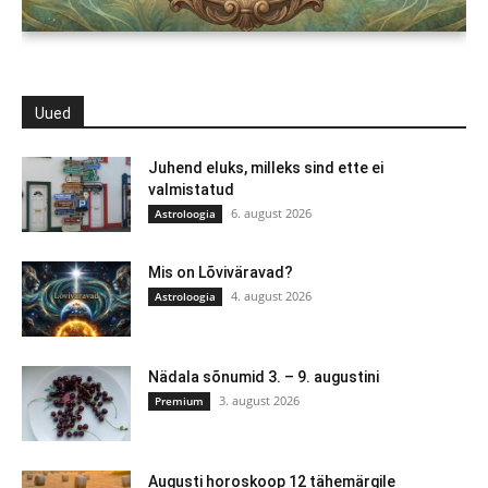
Uued
Juhend eluks, milleks sind ette ei
valmistatud
6. august 2026
Astroloogia
Mis on Lõviväravad?
4. august 2026
Astroloogia
Nädala sõnumid 3. – 9. augustini
3. august 2026
Premium
Augusti horoskoop 12 tähemärgile