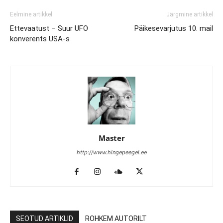
Eelmine artikkel
Järgmine artikkel
Ettevaatust – Suur UFO
Päikesevarjutus 10. mail
konverents USA-s
Master
http://www.hingepeegel.ee
SEOTUD ARTIKLID
ROHKEM AUTORILT