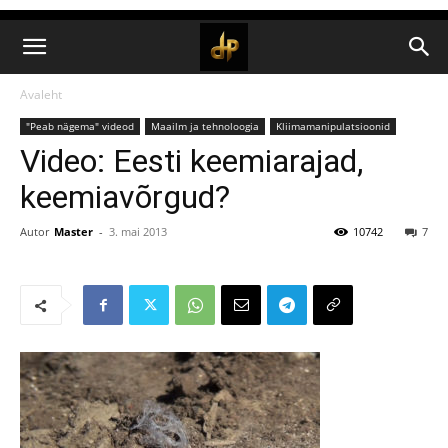
Avaleht
"Peab nägema" videod
Maailm ja tehnoloogia
Kliimamanipulatsioonid
Video: Eesti keemiarajad,
keemiavõrgud?
Autor
Master
-
3. mai 2013
10742
7