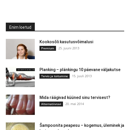
Enim loetud
Kookosõli kasutusvõimalusi
25. juuni 2013
Premium
Planking – plänkingu 10 päevane väljakutse
15. juuli 2013
Tervis ja toitumine
Mida räägivad küüned sinu tervisest?
20. mai 2014
Alternatiivravi
Šampoonita peapesu – kogemus, üleminek ja