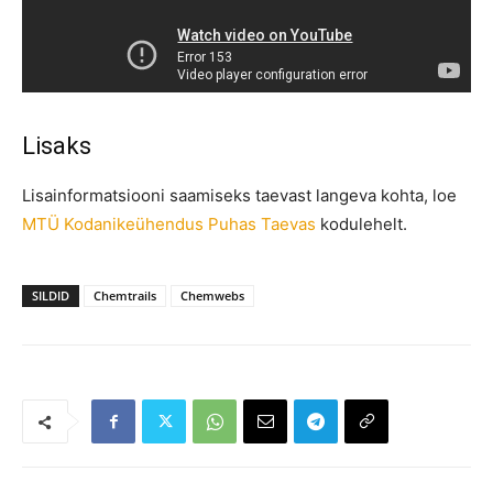
Lisaks
Lisainformatsiooni saamiseks taevast langeva kohta, loe
MTÜ Kodanikeühendus Puhas Taevas
kodulehelt.
SILDID
Chemtrails
Chemwebs