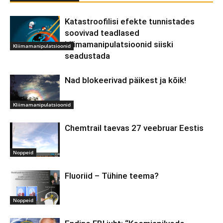
Katastroofilisi efekte tunnistades
soovivad teadlased
kliimamanipulatsioonid siiski
Kliimamanipulatsioonid
seadustada
Nad blokeerivad päikest ja kõik!
Kliimamanipulatsioonid
Chemtrail taevas 27 veebruar Eestis
Noppeid
Fluoriid – Tühine teema?
Noppeid