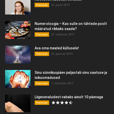
25. juuni 2013
Premium
Numeroloogia – Kas sulle on tähtede poolt
määratud rikkaks saada?
27. veebruar 2017
Premium
Ava oma meeled küllusele!
25. jaanuar 2014
Premium
Sinu sünnikuupäev paljastab sinu saatuse ja
isikuomadused
7. oktoober 2017
Premium
Liigesevaludest vabaks ainult 10 päevaga
Premium