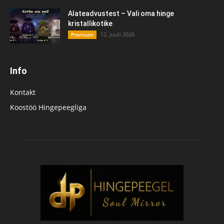
Alateadvustest – Vali oma hinge
kristallikotike
12. juuli 2026
Premium
Info
Kontakt
Koostöö Hingepeegliga