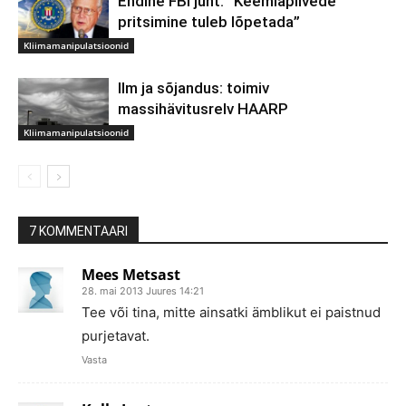
Endine FBI juht: “Keemiapilvede
pritsimine tuleb lõpetada”
Kliimamanipulatsioonid
Ilm ja sõjandus: toimiv
massihävitusrelv HAARP
Kliimamanipulatsioonid
7 KOMMENTAARI
Mees Metsast
28. mai 2013 Juures 14:21
Tee või tina, mitte ainsatki ämblikut ei paistnud
purjetavat.
Vasta