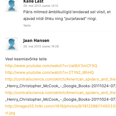
Kalle Last
28. mai 2013 Juures 14:12
Päris mitmed ämblikuliigid lendavad sel viisil, et
ajavad niidi õhku ning "purjetavad" ringi.
Vasta
Jaan Hansen
28. mai 2013 Juures 16:28
Veel keemiavõrke teile
http://www.youtube.com/watch?v=Ua0bY3mCFXQ
http://www.youtube.com/watch?v=2T1N2_I8hHQ
http://contrailscience.com/skitch/American_spiders_and_the
_Henry_Christopher_McCook_-_Google_Books-20111024-072
http://contrailscience.com/skitch/American_spiders_and_the
_Henry_Christopher_McCook_-_Google_Books-20111024-07
http://images55.fotki.com/v1618/photos/8/1812588/114933
vi.jpg