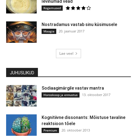
levinumad vead
Kogemused
Nostradamus vastab sinu küsimusele
20. jaanuar 2017
Maagia
Lae veel
JUHUSLIKUD
Sodiaagimärgile vastav mantra
13. oktoober 2017
Horoskoop ja ennustus
Kognitiivne dissonants: Mõistuse tavaline
reaktsioon tõele
20. oktoober 2013
Premium