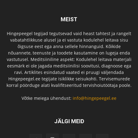
MEIST
Hingepeegel tegijad tegutsevad vaid heast tahtest ja rangelt
vabatahtlikkuse alusel ja ei vastuta kodulehel leitava sisu
õigsuse eest ega anna sellele hinnanguid. Kõikide
nõuannete, teenuste ja toodete kasutamine on lugeja enda
vastutusel. Meditsiiniline aspekt: Kodulehel leitava materjali
eesmärk ei ole jagada meditsiinilisi soovitusi, diagnoose ega
ravi. Artiklites esindatud vaated ei pruugi väljendada
Hingepeegel.ee tegijate isiklikke seisukohti. Tervisemurede
korral pöörduge alati kvalifitseeritud tervishoiutöötaja poole.
Võtke meiega ühendust:
info@hingepeegel.ee
JÄLGI MEID