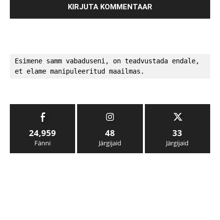
Esimene samm vabaduseni, on teadvustada endale, 
et elame manipuleeritud maailmas.
24,959
48
33
Fänni
Järgijaid
Järgijaid