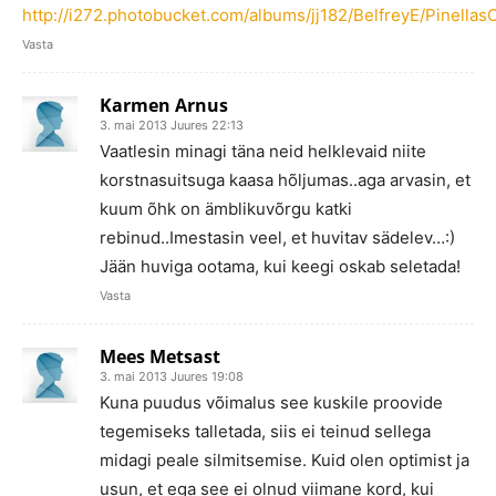
http://i272.photobucket.com/albums/jj182/BelfreyE/Pinellas
Vasta
Karmen Arnus
3. mai 2013 Juures 22:13
Vaatlesin minagi täna neid helklevaid niite
korstnasuitsuga kaasa hõljumas..aga arvasin, et
kuum õhk on ämblikuvõrgu katki
rebinud..Imestasin veel, et huvitav sädelev…:)
Jään huviga ootama, kui keegi oskab seletada!
Vasta
Mees Metsast
3. mai 2013 Juures 19:08
Kuna puudus võimalus see kuskile proovide
tegemiseks talletada, siis ei teinud sellega
midagi peale silmitsemise. Kuid olen optimist ja
usun, et ega see ei olnud viimane kord, kui