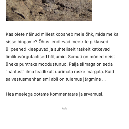
Kas olete näinud millest koosneb meie õhk, mida me ka
sisse hingame? Õhus lendlevad meetrite pikkused
ülipeened kleepuvad ja suhteliselt raskelt katkevad
ämlikuvõrgutaolised hõljumid. Samuti on mõned neist
üheks puntraks moodustunud. Palja silmaga on seda
“nähtust” ilma teadlikult uurimata raske märgata. Kuid
salvestusmehhanismi abil on tulemus järgmine …
Hea meelega ootame kommentaare ja arvamusi.
Ads