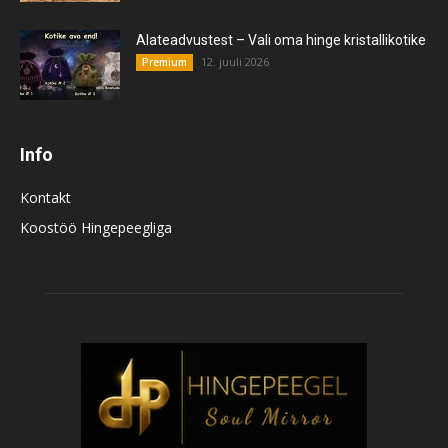
Alateadvustest – Vali oma hinge kristallikotike
12. juuli 2026
Premium
Info
Kontakt
Koostöö Hingepeegliga