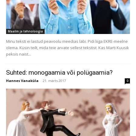
Maailm ja tehnoloogia
Minu teksti ei lastud peavoolu meedias läbi. Pidi liiga EKRE-meelne
olema. Küsin teilt, mida teie arvate sellest tekstist. Kas Marti Kuusik
peksis naist...
Suhted: monogaamia või polügaamia?
Hannes Vanaküla
-
21. märts 2017
0