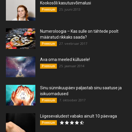
Kookosõli kasutusvõimalusi
25. juuni 2013
Premium
Numeroloogia – Kas sulle on tähtede poolt
määratud rikkaks saada?
27. veebruar 2017
Premium
Ava oma meeled küllusele!
25. jaanuar 2014
Premium
Sinu sünnikuupäev paljastab sinu saatuse ja
isikuomadused
7. oktoober 2017
Premium
Liigesevaludest vabaks ainult 10 päevaga
Premium