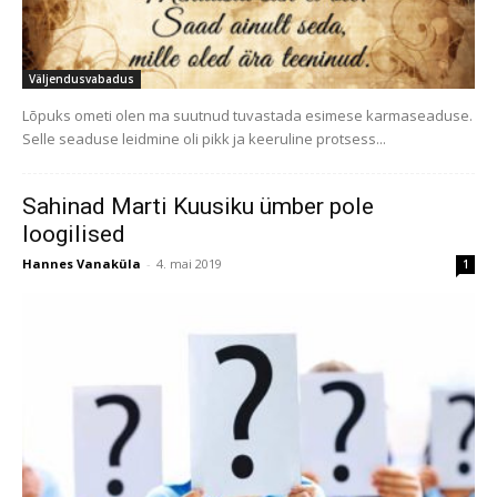
Väljendusvabadus
Lõpuks ometi olen ma suutnud tuvastada esimese karmaseaduse.
Selle seaduse leidmine oli pikk ja keeruline protsess...
Sahinad Marti Kuusiku ümber pole
loogilised
Hannes Vanaküla
-
4. mai 2019
1