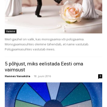
Vaimne
Meil igaühel on valik, kas monogaamia või polügaamia.
Monogaamiasuhtes olemine tähendab, et naine vastutab.
Polügaamiasuhtes vastutab mees.
5 põhjust, miks eelistada Eesti oma
vaimsust
Hannes Vanaküla
-
18. juuni 2016
0