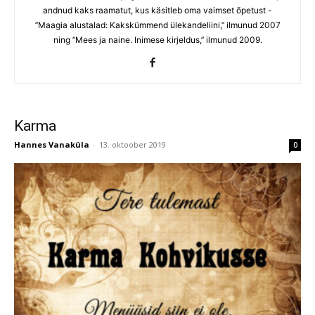
andnud kaks raamatut, kus käsitleb oma vaimset õpetust -
’’Maagia alustalad: Kakskümmend ülekandeliini,’’ ilmunud 2007
ning ’’Mees ja naine. Inimese kirjeldus,’’ ilmunud 2009.
Karma
Hannes Vanaküla
-
13. oktoober 2019
0