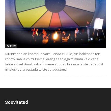
Vaimne
Kui inimene on kaotanud võimu enda elu üle, siis hakkab ta teisi
kontrollima ja võimutsema. Areng saab aga toimuda vaid vaba
tahte alusel. Ainult vaba inimene suudab hinnata teiste vabadust
ning oskab arvestada teiste vajadustega.
Soovitatud