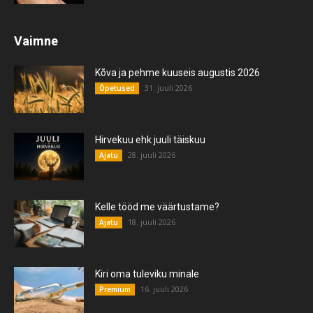
Vaimne
Kõva ja pehme kuuseis augustis 2026
31. juuli 2026
Õpetused
Hirvekuu ehk juuli täiskuu
28. juuli 2026
Ajatu
Kelle tööd me väärtustame?
18. juuli 2026
Ajatu
Kiri oma tuleviku minale
16. juuli 2026
Premium