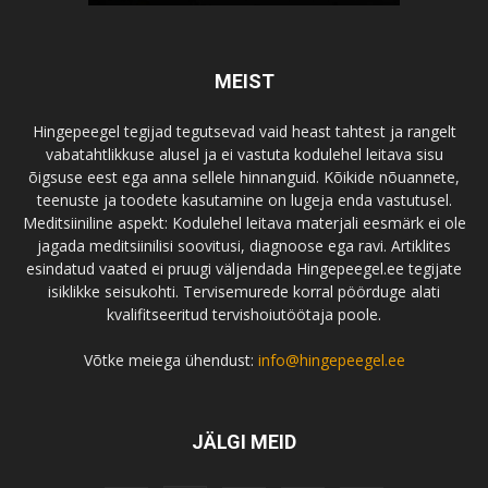
MEIST
Hingepeegel tegijad tegutsevad vaid heast tahtest ja rangelt
vabatahtlikkuse alusel ja ei vastuta kodulehel leitava sisu
õigsuse eest ega anna sellele hinnanguid. Kõikide nõuannete,
teenuste ja toodete kasutamine on lugeja enda vastutusel.
Meditsiiniline aspekt: Kodulehel leitava materjali eesmärk ei ole
jagada meditsiinilisi soovitusi, diagnoose ega ravi. Artiklites
esindatud vaated ei pruugi väljendada Hingepeegel.ee tegijate
isiklikke seisukohti. Tervisemurede korral pöörduge alati
kvalifitseeritud tervishoiutöötaja poole.
Võtke meiega ühendust:
info@hingepeegel.ee
JÄLGI MEID