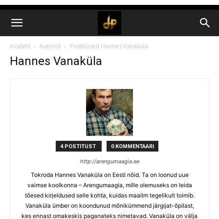
Avaleht
Autorid
Postitused Hannes Vanaküla
Hannes Vanaküla
4 POSTITUST
0 KOMMENTAARI
http://arengumaagia.ee
Tokroda Hannes Vanaküla on Eesti nõid. Ta on loonud uue
vaimse koolkonna – Arengumaagia, mille olemuseks on leida
tõesed kirjeldused selle kohta, kuidas maailm tegelikult toimib.
Vanaküla ümber on koondunud mõnikümmend järgijat-õpilast,
kes ennast omakeskis paganateks nimetavad. Vanaküla on välja