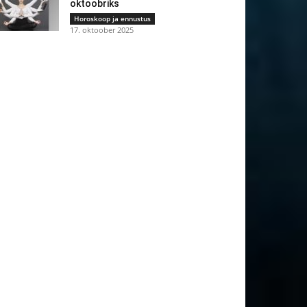
oktoobriks
Horoskoop ja ennustus
17. oktoober 2025