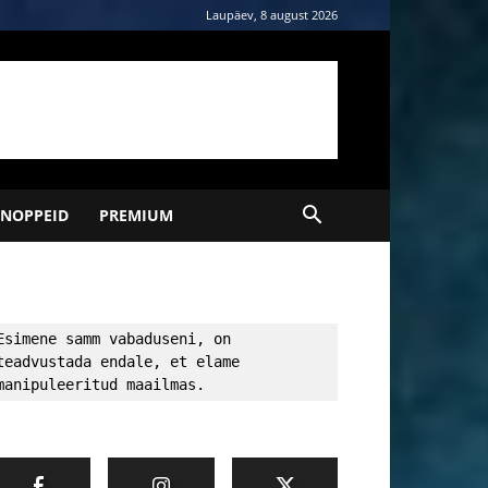
Laupäev, 8 august 2026
NOPPEID
PREMIUM
Esimene samm vabaduseni, on 
teadvustada endale, et elame 
manipuleeritud maailmas.