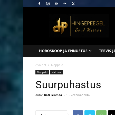
Hingepeegel
HOROSKOOP JA ENNUSTUS
TERVIS 
Avaleht
Noppeid
Noppeid
Vaimne
Suurpuhastus
Autor
Kati Eenmaa
-
15. veebruar 2014