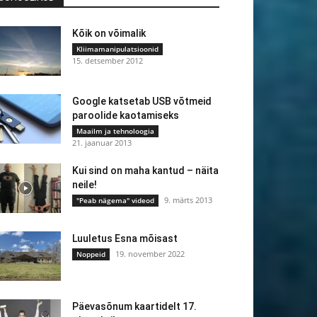
Kõik on võimalik
Kliimamanipulatsioonid
15. detsember 2012
Google katsetab USB võtmeid
paroolide kaotamiseks
Maailm ja tehnoloogia
21. jaanuar 2013
Kui sind on maha kantud – näita
neile!
9. märts 2013
"Peab nägema" videod
Luuletus Esna mõisast
19. november 2022
Noppeid
Päevasõnum kaartidelt 17.