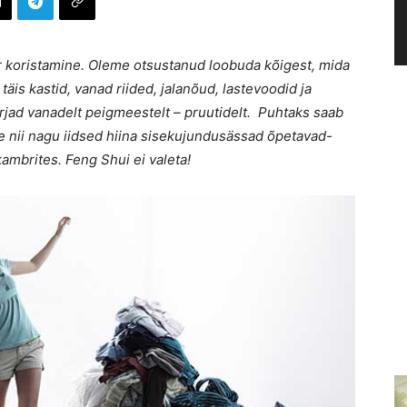
 koristamine. Oleme otsustanud loobuda kõigest, mida
täis kastid, vanad riided, jalanõud, lastevoodid ja
irjad vanadelt peigmeestelt – pruutidelt. Puhtaks saab
 nii nagu iidsed hiina sisekujundusässad õpetavad-
ambrites. Feng Shui ei valeta!