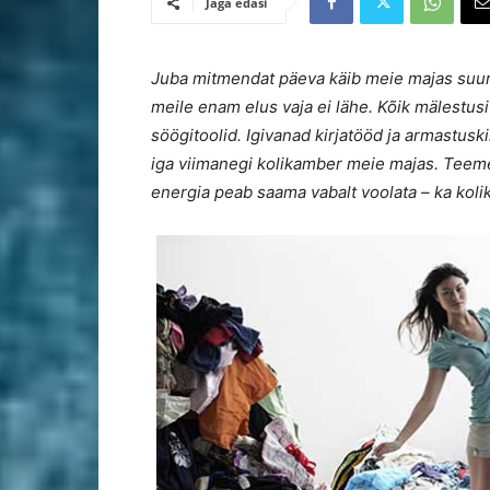
Jaga edasi
Juba mitmendat päeva käib meie majas suur
meile enam elus vaja ei lähe. Kõik mälestusi 
söögitoolid. Igivanad kirjatööd ja armastusk
iga viimanegi kolikamber meie majas. Teeme
energia peab saama vabalt voolata – ka kolik