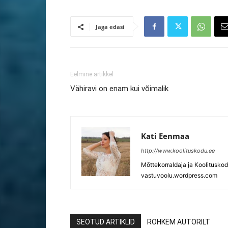
Jaga edasi
Eelmine artikkel
Vähiravi on enam kui võimalik
Kati Eenmaa
http://www.koolituskodu.ee
Mõttekorraldaja ja Koolitusko
vastuvoolu.wordpress.com
SEOTUD ARTIKLID
ROHKEM AUTORILT