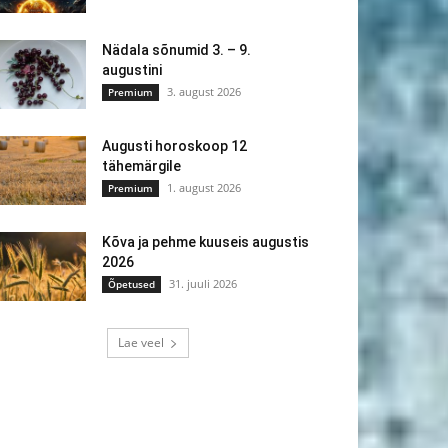
Nädala sõnumid 3. – 9.
augustini
3. august 2026
Premium
Augusti horoskoop 12
tähemärgile
1. august 2026
Premium
Kõva ja pehme kuuseis augustis
2026
31. juuli 2026
Õpetused
Lae veel