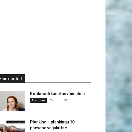
Enim loetud
Kookosõli kasutusvõimalusi
25. juuni 2013
Premium
Planking – plänkingu 10
päevane väljakutse