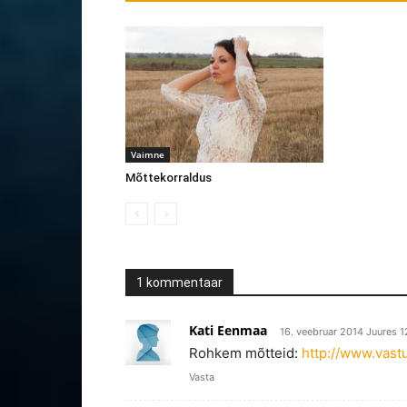
Vaimne
Mõttekorraldus
1 kommentaar
Kati Eenmaa
16. veebruar 2014 Juures 1
Rohkem mõtteid:
http://www.vas
Vasta