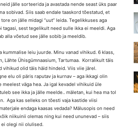
l neid jälle sorteerida ja avastada nende seast üks paar
na sobivad. Siis saab endale taaskord tõestatud, et
i tore on jälle midagi “uut” leida. Tegelikkuses aga
 tagasi, sest tegelikult need sulle ikka ei meeldi. Aga
ab alla võetud see jälle sobib ja meeldib.
 kummalise leiu juurde. Minu vanad vihikud. 6 klass,
n, Lähte Ühisgümnaasium, Tartumaa. Korralikult täis
d vihikud olid täis häid hindeid. Viis viie järel.
ne elu oli päris raputav ja kurnav – aga ikkagi olin
e meelest väga hea. Ja igal kevadel vihikuid üle
tuleb see ikka ja jälle meelde.. mäletan, kui hea ma tol
in. Aga kas selleks on tõesti vaja kastide viisi
materjale endaga kaasas vedada? Mälusopis on need
 kõik niikuinii olemas ning kui need ununevad – siis
t ei olegi nii olulised.