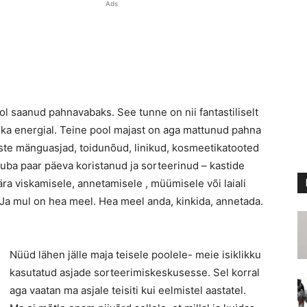
Ads
l saanud pahnavabaks. See tunne on nii fantastiliselt
ui ka energial. Teine pool majast on aga mattunud pahna
 laste mänguasjad, toidunõud, linikud, kosmeetikatooted
juba paar päeva koristanud ja sorteerinud – kastide
a viskamisele, annetamisele , müümisele või laiali
 Ja mul on hea meel. Hea meel anda, kinkida, annetada.
Nüüd lähen jälle maja teisele poolele- meie isiklikku
kasutatud asjade sorteerimiskeskusesse. Sel korral
aga vaatan ma asjale teisiti kui eelmistel aastatel.