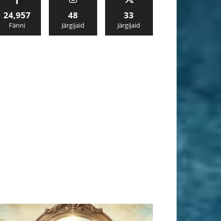
24,957
48
33
Fänni
Järgijaid
Järgijaid