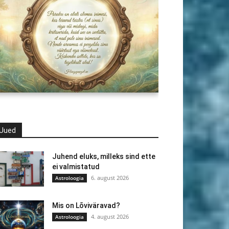
Uued
Juhend eluks, milleks sind ette
ei valmistatud
6. august 2026
Astroloogia
Mis on Lõviväravad?
4. august 2026
Astroloogia