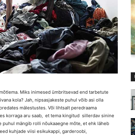
 mõtlema. Miks inimesed ümbritsevad end tarbetute
ana kola? Jah, nipsasjakeste puhul võib asi olla
oredates mälestustes. Või lihtsalt peredraama
es korraga aru saab, et tema kingitud sillerdav sinine
iete puhul mängib rolli nõukaaegne mõte, et ehk läheb
need kuhjade viisi esikukappi, garderoobi,