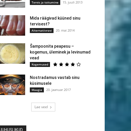
15. juuli 2013
Tervis ja toitumine
Mida räägivad küüned sinu
tervisest?
20. mai 2014
Alternatiivravi
Šampoonita peapesu –
kogemus, üleminek ja levinumad
vead
Kogemused
Nostradamus vastab sinu
küsimusele
20. jaanuar 2017
Maagia
Lae veel
JUHUSLIKUD