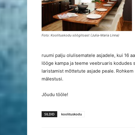
Foto: Koolituskodu söögitoast (Julia-Maria Linna)
ruumi palju olulisematele asjadele, kui 16 a
lööge kampa ja teeme veebruaris kodudes 
laristamist mõttetute asjade peale. Rohkem 
mälestusi.
Jõudu tööle!
SILDID
koolituskodu