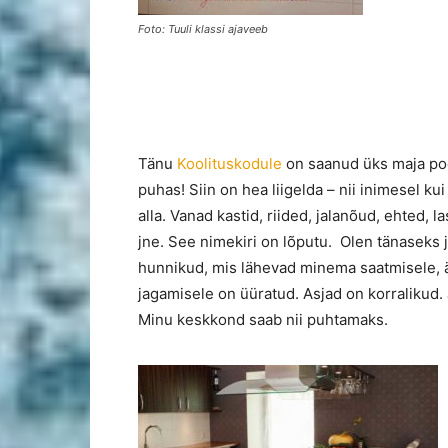
Foto: Tuuli klassi ajaveeb
Tänu
Koolituskodule
on saanud üks maja poo
puhas! Siin on hea liigelda – nii inimesel k
alla. Vanad kastid, riided, jalanõud, ehted,
jne. See nimekiri on lõputu. Olen tänaseks 
hunnikud, mis lähevad minema saatmisele, är
jagamisele on üüratud. Asjad on korralikud.
Minu keskkond saab nii puhtamaks.