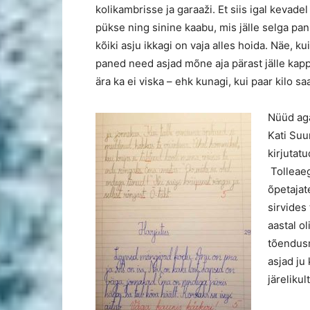
kolikambrisse ja garaaži. Et siis igal kevade
pükse ning sinine kaabu, mis jälle selga pan
kõiki asju ikkagi on vaja alles hoida. Näe, ku
paned need asjad mõne aja pärast jälle kappi
ära ka ei viska – ehk kunagi, kui paar kilo sa
Nüüd aga
Kati Suu
kirjutatu
Tolleaeg
õpetajat
sirvides 
aastal ol
tõendus
asjad ju
järelikul