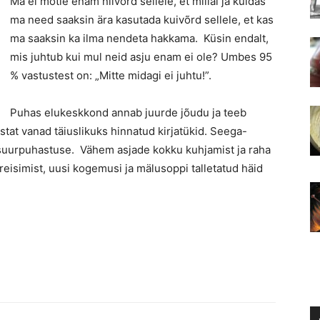
Ma ei mõtle enam niivõrd sellele, et millal ja kuidas
ma need saaksin ära kasutada kuivõrd sellele, et kas
ma saaksin ka ilma nendeta hakkama. Küsin endalt,
mis juhtub kui mul neid asju enam ei ole? Umbes 95
% vastustest on: „Mitte midagi ei juhtu!”.
Puhas elukeskkond annab juurde jõudu ja teeb
astat vanad täiuslikuks hinnatud kirjatükid. Seega-
suurpuhastuse. Vähem asjade kokku kuhjamist ja raha
reisimist, uusi kogemusi ja mälusoppi talletatud häid