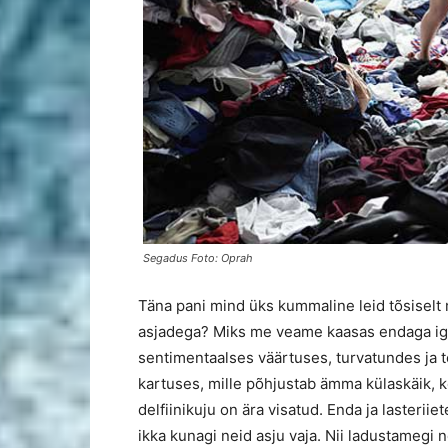
Segadus Foto: Oprah
Täna pani mind üks kummaline leid tõsiselt
asjadega? Miks me veame kaasas endaga igiv
sentimentaalses väärtuses, turvatundes ja t
kartuses, mille põhjustab ämma külaskäik, k
delfiinikuju on ära visatud. Enda ja lasteri
ikka kunagi neid asju vaja. Nii ladustamegi 