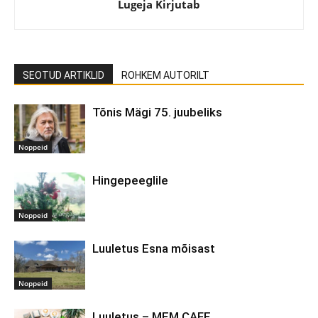
Lugeja Kirjutab
SEOTUD ARTIKLID
ROHKEM AUTORILT
Tõnis Mägi 75. juubeliks
Noppeid
Hingepeeglile
Noppeid
Luuletus Esna mõisast
Noppeid
Luuletus – MEM CAFE