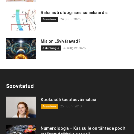
Raha astroloogilises sünnikaardis
24. juuli 2026
Premium
Mis on Lõviväravad?
4. august 2026
Astroloogia
Soovitatud
Kookosõli kasutusvõimalusi
25. juuni 2013
Premium
Numeroloogia – Kas sulle on tähtede poolt