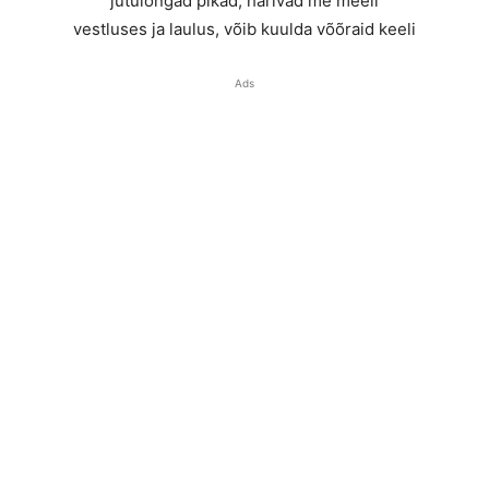
jutulõngad pikad, harivad me meeli
vestluses ja laulus, võib kuulda võõraid keeli
Ads