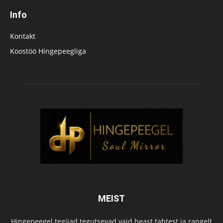
Info
Kontakt
Koostöö Hingepeegliga
MEIST
Hingepeegel tegijad tegutsevad vaid heast tahtest ja rangelt