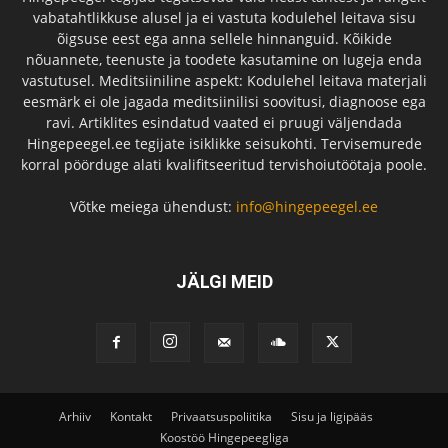
vabatahtlikkuse alusel ja ei vastuta kodulehel leitava sisu
õigsuse eest ega anna sellele hinnanguid. Kõikide
nõuannete, teenuste ja toodete kasutamine on lugeja enda
vastutusel. Meditsiiniline aspekt: Kodulehel leitava materjali
eesmärk ei ole jagada meditsiinilisi soovitusi, diagnoose ega
ravi. Artiklites esindatud vaated ei pruugi väljendada
Hingepeegel.ee tegijate isiklikke seisukohti. Tervisemurede
korral pöörduge alati kvalifitseeritud tervishoiutöötaja poole.
Võtke meiega ühendust:
info@hingepeegel.ee
JÄLGI MEID
Arhiiv
Kontakt
Privaatsuspoliitika
Sisu ja ligipääs
Koostöö Hingepeegliga