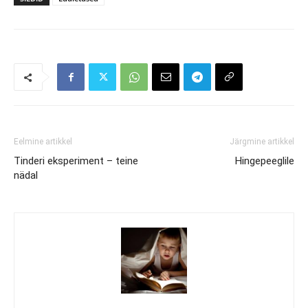
Eelmine artikkel
Järgmine artikkel
Tinderi eksperiment – teine
Hingepeeglile
nädal