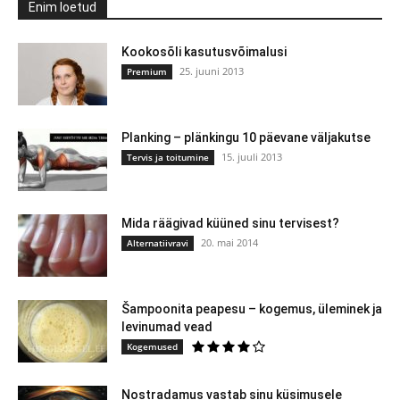
Enim loetud
Kookosõli kasutusvõimalusi
25. juuni 2013
Premium
Planking – plänkingu 10 päevane väljakutse
15. juuli 2013
Tervis ja toitumine
Mida räägivad küüned sinu tervisest?
20. mai 2014
Alternatiivravi
Šampoonita peapesu – kogemus, üleminek ja
levinumad vead
Kogemused
Nostradamus vastab sinu küsimusele