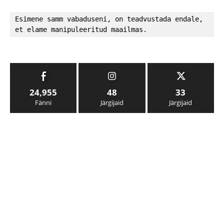
Esimene samm vabaduseni, on teadvustada endale, 
et elame manipuleeritud maailmas.
24,955
48
33
Fänni
Järgijaid
Järgijaid