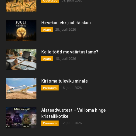
31. juuli 2026
Õpetused
Hirvekuu ehk juuli täiskuu
28. juuli 2026
Ajatu
Kelle tööd me väärtustame?
18. juuli 2026
Ajatu
Kiri oma tuleviku minale
16. juuli 2026
Premium
Alateadvustest – Vali oma hinge
kristallikotike
12. juuli 2026
Premium