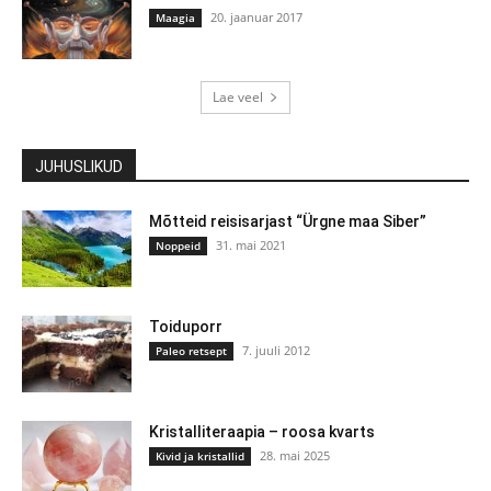
20. jaanuar 2017
Maagia
Lae veel
JUHUSLIKUD
Mõtteid reisisarjast “Ürgne maa Siber”
31. mai 2021
Noppeid
Toiduporr
7. juuli 2012
Paleo retsept
Kristalliteraapia – roosa kvarts
28. mai 2025
Kivid ja kristallid