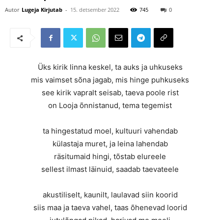
Autor
Lugeja Kirjutab
-
15. detsember 2022
745
0
Üks kirik linna keskel, ta auks ja uhkuseks
mis vaimset sõna jagab, mis hinge puhkuseks
see kirik vapralt seisab, taeva poole rist
on Looja õnnistanud, tema tegemist
ta hingestatud moel, kultuuri vahendab
külastaja muret, ja leina lahendab
räsitumaid hingi, tõstab elureele
sellest ilmast läinuid, saadab taevateele
akustiliselt, kaunilt, laulavad siin koorid
siis maa ja taeva vahel, taas õhenevad loorid