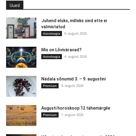
Uued
Juhend eluks, milleks sind ette ei
valmistatud
6. august 2026
Astroloogia
Mis on Lõviväravad?
4. august 2026
Astroloogia
Nädala sõnumid 3. – 9. augustini
3. august 2026
Premium
Augusti horoskoop 12 tähemärgile
1. august 2026
Premium