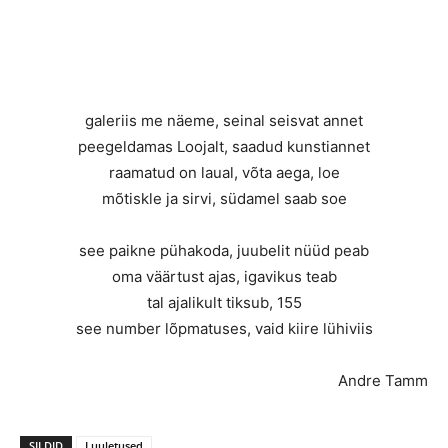
galeriis me näeme, seinal seisvat annet
peegeldamas Loojalt, saadud kunstiannet
raamatud on laual, võta aega, loe
mõtiskle ja sirvi, südamel saab soe
see paikne pühakoda, juubelit nüüd peab
oma väärtust ajas, igavikus teab
tal ajalikult tiksub, 155
see number lõpmatuses, vaid kiire lühiviis
Andre Tamm
SILDID
Luuletused