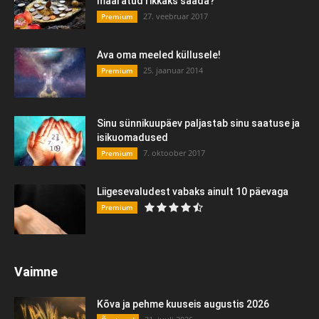
määratud rikkaks saada?
27. veebruar 2017
Premium
Ava oma meeled küllusele!
25. jaanuar 2014
Premium
Sinu sünnikuupäev paljastab sinu saatuse ja
isikuomadused
7. oktoober 2017
Premium
Liigesevaludest vabaks ainult 10 päevaga
Premium
Vaimne
Kõva ja pehme kuuseis augustis 2026