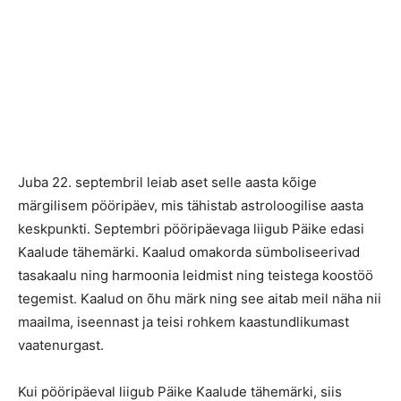
Juba 22. septembril leiab aset selle aasta kõige
märgilisem pööripäev, mis tähistab astroloogilise aasta
keskpunkti. Septembri pööripäevaga liigub Päike edasi
Kaalude tähemärki. Kaalud omakorda sümboliseerivad
tasakaalu ning harmoonia leidmist ning teistega koostöö
tegemist. Kaalud on õhu märk ning see aitab meil näha nii
maailma, iseennast ja teisi rohkem kaastundlikumast
vaatenurgast.
Kui pööripäeval liigub Päike Kaalude tähemärki, siis