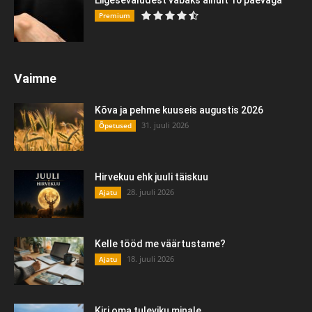
Premium
Vaimne
Kõva ja pehme kuuseis augustis 2026
31. juuli 2026
Õpetused
Hirvekuu ehk juuli täiskuu
28. juuli 2026
Ajatu
Kelle tööd me väärtustame?
18. juuli 2026
Ajatu
Kiri oma tuleviku minale