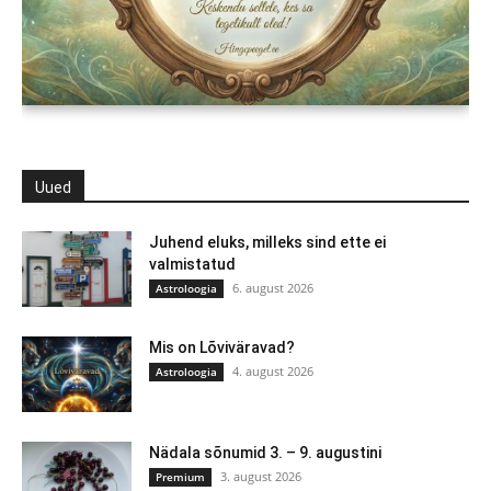
Uued
Juhend eluks, milleks sind ette ei
valmistatud
6. august 2026
Astroloogia
Mis on Lõviväravad?
4. august 2026
Astroloogia
Nädala sõnumid 3. – 9. augustini
3. august 2026
Premium