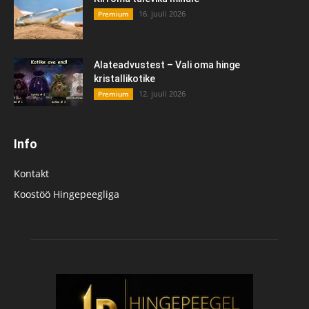
16. juuli 2026
Premium
Alateadvustest – Vali oma hinge
kristallikotike
12. juuli 2026
Premium
Info
Kontakt
Koostöö Hingepeegliga