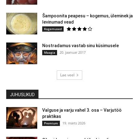
Šampoonita peapesu – kogemus, üleminek ja
levinumad vead
Kogemused
Nostradamus vastab sinu küsimusele
20. jaanuar 2017
Maagia
Lae veel
JUHUSLIKUD
Valguse ja varju vahel 3. osa – Varjutöö
praktikas
19. märts 2026
Premium