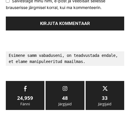
Salvestage minu nimi, e-post ja veebisait sellesse
brauserisse järgmisel korral, kui ma kommenteerin.
Esimene samm vabaduseni, on teadvustada endale, 
et elame manipuleeritud maailmas.
24,959
48
33
Fänni
Järgijaid
Järgijaid