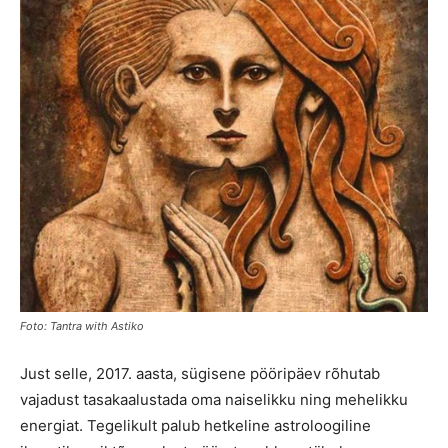
Foto: Tantra with Astiko
Just selle, 2017. aasta, sügisene pööripäev rõhutab
vajadust tasakaalustada oma naiselikku ning mehelikku
energiat. Tegelikult palub hetkeline astroloogiline