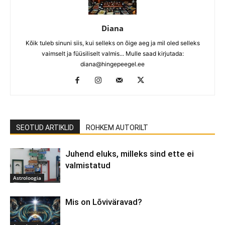
Diana
Kõik tuleb sinuni siis, kui selleks on õige aeg ja mil oled selleks
vaimselt ja füüsiliselt valmis... Mulle saad kirjutada:
diana@hingepeegel.ee
SEOTUD ARTIKLID
ROHKEM AUTORILT
Juhend eluks, milleks sind ette ei
valmistatud
Astroloogia
Mis on Lõviväravad?