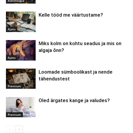
Astroloogia
Kelle tööd me väärtustame?
Ajatu
Miks kolm on kohtu seadus ja mis on
algaja õnn?
Ajatu
Loomade sümboolikast ja nende
tähendustest
Premium
Oled ärgates kange ja valudes?
Premium