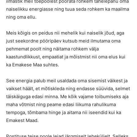
ilmastik meil tõepoolest pöörata rohkem tähelepanu oma
naiselikku energiasse ning tuua seda rohkem ka maailma
ning oma ellu.
Meis kõigis on peidus nii mehelik kui naiselik jõud, aga
just seekordne pööripäev kutsub meid ilmutama oma
pehmemat poolt ning näitama rohkem välja
kaastundlikkust, empaatiat ja mõistmist nii oma elus kui
ka Emakese Maa suhtes.
See energia palub meil usaldada oma sisemist väikest ja
vaikset häält, et mõtiskleda ning endasse süüvida, selmet
täiskäiguga edasi minna. Me kõik vajame toibumiseks aja
maha võtmist ning peame edasi liikuma rahulikuma
tempoga, tõmbama hinge ja aitama nii iseendid kui ka
Emakest Maad.
Postituse teise poole leiad järgmiselt leheküljelt. Selleks