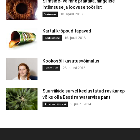
Silmside- vaimne praktika, hingelise
intiimsuse ja loovuse tööriist
10. aprill 2013
Vaimne
Kartulikrõpsud tapavad
16. juuli 2013
Toitumine
Kookosõli kasutusvõimalusi
25. juuni 2013
Premium
Suurriikide survel keelustatud ravikanep
võiks olla Eesti rahvatervise pant
5. juuni 2014
Alternatiivravi