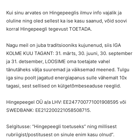
Kui sinu arvates on Hingepeeglis ilmuv info vajalik ja
oluline ning oled sellest ka ise kasu saanud, võid soovi
korral Hingepeegli tegevust TOETADA.
Nagu meil on juba traditsiooniks kujunenud, siis IGA
KOLME KUU TAGANT: 31. märts, 30. juuni, 30. september
ja 31. detsember, LOOSIME oma toetajate vahel
tänutäheks välja suuremad ja väiksemad meened. Tulgu
iga sinu poolt jagatud energiapanus sulle vähemalt 10x
tagasi, sest sellised on külgetõmbeseaduse reeglid.
Hingepeegel OÜ a/a LHV: EE247700771001908595 või
SWEDBANK: EE212200221058508715.
Selgitusse: “Hingepeegli toetuseks” ning millisest
rubriigist/postitusest on sinule enim kasu olnud”.