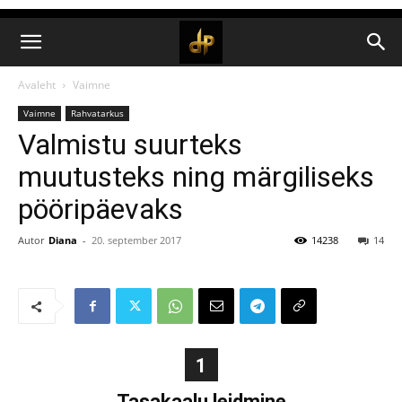
Avaleht
Vaimne
Vaimne
Rahvatarkus
Valmistu suurteks
muutusteks ning märgiliseks
pööripäevaks
Autor
Diana
-
20. september 2017
14238
14
1
Tasakaalu leidmine