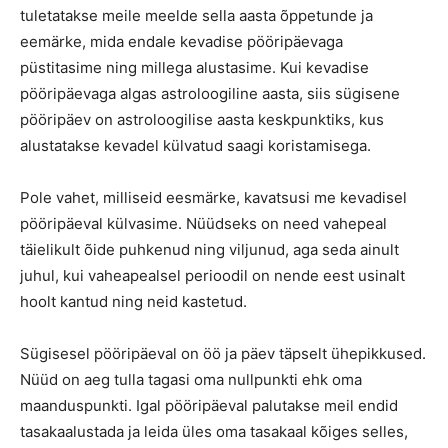
tuletatakse meile meelde sella aasta õppetunde ja
eemärke, mida endale kevadise pööripäevaga
püstitasime ning millega alustasime. Kui kevadise
pööripäevaga algas astroloogiline aasta, siis sügisene
pööripäev on astroloogilise aasta keskpunktiks, kus
alustatakse kevadel külvatud saagi koristamisega.
Pole vahet, milliseid eesmärke, kavatsusi me kevadisel
pööripäeval külvasime. Nüüdseks on need vahepeal
täielikult õide puhkenud ning viljunud, aga seda ainult
juhul, kui vaheapealsel perioodil on nende eest usinalt
hoolt kantud ning neid kastetud.
Sügisesel pööripäeval on öö ja päev täpselt ühepikkused.
Nüüd on aeg tulla tagasi oma nullpunkti ehk oma
maanduspunkti. Igal pööripäeval palutakse meil endid
tasakaalustada ja leida üles oma tasakaal kõiges selles,