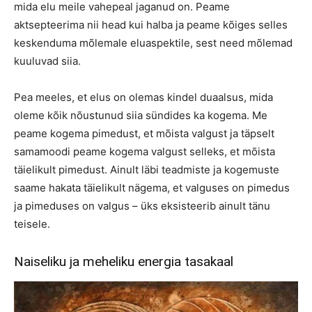
mida elu meile vahepeal jaganud on. Peame
aktsepteerima nii head kui halba ja peame kõiges selles
keskenduma mõlemale eluaspektile, sest need mõlemad
kuuluvad siia.
Pea meeles, et elus on olemas kindel duaalsus, mida
oleme kõik nõustunud siia sündides ka kogema. Me
peame kogema pimedust, et mõista valgust ja täpselt
samamoodi peame kogema valgust selleks, et mõista
täielikult pimedust. Ainult läbi teadmiste ja kogemuste
saame hakata täielikult nägema, et valguses on pimedus
ja pimeduses on valgus – üks eksisteerib ainult tänu
teisele.
Naiseliku ja meheliku energia tasakaal