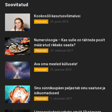
Soovitatud
Kookosõli kasutusvõimalusi
25. juuni 2013
Premium
Numeroloogia – Kas sulle on tähtede poolt
määratud rikkaks saada?
27. veebruar 2017
Premium
Ava oma meeled küllusele!
25. jaanuar 2014
Premium
Sinu sünnikuupäev paljastab sinu saatuse ja
isikuomadused
7. oktoober 2017
Premium
Liigesevaludest vabaks ainult 10 päevaga