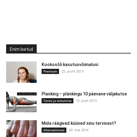
Enim loetud
Kookosõli kasutusvõimalusi
25. juuni 2013
Premium
Planking – plänkingu 10 päevane väljakutse
15. juuli 2013
Tervis ja toitumine
Mida räägivad küüned sinu tervisest?
20. mai 2014
Alternatiivravi