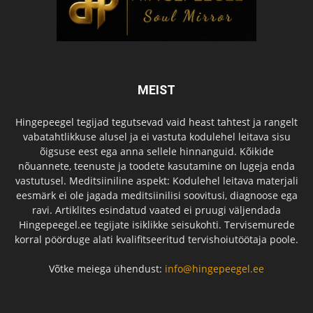
MEIST
Hingepeegel tegijad tegutsevad vaid heast tahtest ja rangelt
vabatahtlikkuse alusel ja ei vastuta kodulehel leitava sisu
õigsuse eest ega anna sellele hinnanguid. Kõikide
nõuannete, teenuste ja toodete kasutamine on lugeja enda
vastutusel. Meditsiiniline aspekt: Kodulehel leitava materjali
eesmärk ei ole jagada meditsiinilisi soovitusi, diagnoose ega
ravi. Artiklites esindatud vaated ei pruugi väljendada
Hingepeegel.ee tegijate isiklikke seisukohti. Tervisemurede
korral pöörduge alati kvalifitseeritud tervishoiutöötaja poole.
Võtke meiega ühendust:
info@hingepeegel.ee