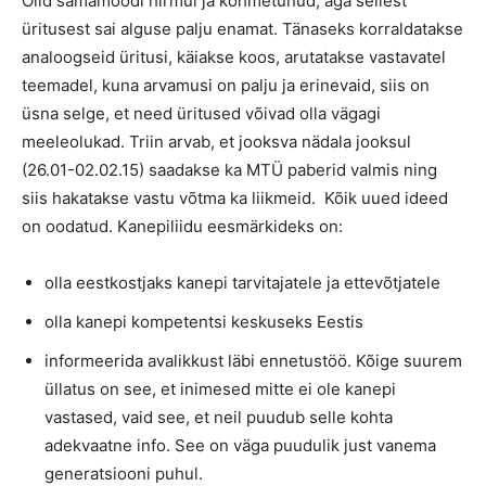
Olid samamoodi hirmul ja kohmetunud, aga sellest
üritusest sai alguse palju enamat. Tänaseks korraldatakse
analoogseid üritusi, käiakse koos, arutatakse vastavatel
teemadel, kuna arvamusi on palju ja erinevaid, siis on
üsna selge, et need üritused võivad olla vägagi
meeleolukad. Triin arvab, et jooksva nädala jooksul
(26.01-02.02.15) saadakse ka MTÜ paberid valmis ning
siis hakatakse vastu võtma ka liikmeid. Kõik uued ideed
on oodatud. Kanepiliidu eesmärkideks on:
olla eestkostjaks kanepi tarvitajatele ja ettevõtjatele
olla kanepi kompetentsi keskuseks Eestis
informeerida avalikkust läbi ennetustöö. Kõige suurem
üllatus on see, et inimesed mitte ei ole kanepi
vastased, vaid see, et neil puudub selle kohta
adekvaatne info. See on väga puudulik just vanema
generatsiooni puhul.