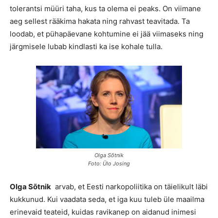
tolerantsi müüri taha, kus ta olema ei peaks. On viimane
aeg sellest rääkima hakata ning rahvast teavitada. Ta
loodab, et pühapäevane kohtumine ei jää viimaseks ning
järgmisele lubab kindlasti ka ise kohale tulla.
Olga Sõtnik
Foto: Ülo Josing
Olga Sõtnik
arvab, et Eesti narkopoliitika on täielikult läbi
kukkunud. Kui vaadata seda, et iga kuu tuleb üle maailma
erinevaid teateid, kuidas ravikanep on aidanud inimesi