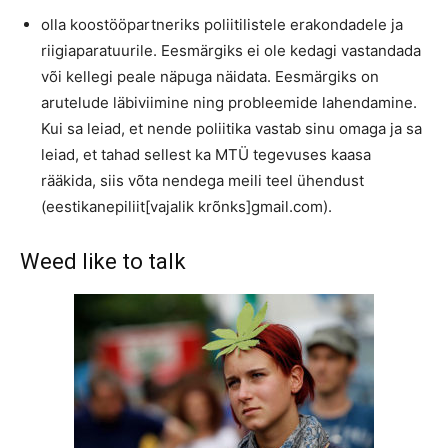
olla koostööpartneriks poliitilistele erakondadele ja
riigiaparatuurile. Eesmärgiks ei ole kedagi vastandada
või kellegi peale näpuga näidata. Eesmärgiks on
arutelude läbiviimine ning probleemide lahendamine.
Kui sa leiad, et nende poliitika vastab sinu omaga ja sa
leiad, et tahad sellest ka MTÜ tegevuses kaasa
rääkida, siis võta nendega meili teel ühendust
(eestikanepiliit[vajalik krõnks]gmail.com).
Weed like to talk