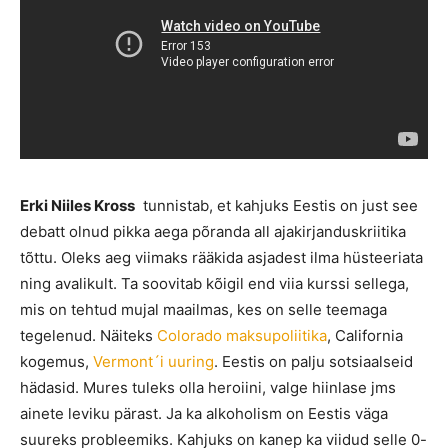
Erki Niiles Kross
tunnistab, et kahjuks Eestis on just see
debatt olnud pikka aega põranda all ajakirjanduskriitika
tõttu. Oleks aeg viimaks rääkida asjadest ilma hüsteeriata
ning avalikult. Ta soovitab kõigil end viia kurssi sellega,
mis on tehtud mujal maailmas, kes on selle teemaga
tegelenud. Näiteks
Colorado maksupoliitika
, California
kogemus,
Vermont´i uuring
. Eestis on palju sotsiaalseid
hädasid. Mures tuleks olla heroiini, valge hiinlase jms
ainete leviku pärast. Ja ka alkoholism on Eestis väga
suureks probleemiks. Kahjuks on kanep ka viidud selle 0-