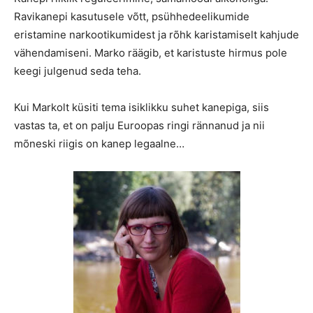
Ravikanepi kasutusele võtt, psühhedeelikumide
eristamine narkootikumidest ja rõhk karistamiselt kahjude
vähendamiseni. Marko räägib, et karistuste hirmus pole
keegi julgenud seda teha.
Kui Markolt küsiti tema isiklikku suhet kanepiga, siis
vastas ta, et on palju Euroopas ringi rännanud ja nii
mõneski riigis on kanep legaalne…