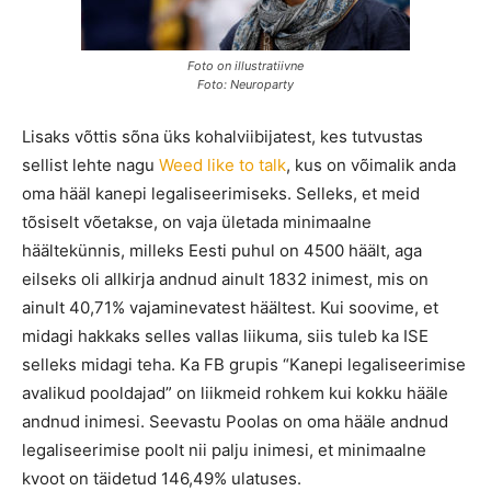
Foto on illustratiivne
Foto: Neuroparty
Lisaks võttis sõna üks kohalviibijatest, kes tutvustas
sellist lehte nagu
Weed like to talk
, kus on võimalik anda
oma hääl kanepi legaliseerimiseks. Selleks, et meid
tõsiselt võetakse, on vaja ületada minimaalne
häältekünnis, milleks Eesti puhul on 4500 häält, aga
eilseks oli allkirja andnud ainult 1832 inimest, mis on
ainult 40,71% vajaminevatest häältest. Kui soovime, et
midagi hakkaks selles vallas liikuma, siis tuleb ka ISE
selleks midagi teha. Ka FB grupis “Kanepi legaliseerimise
avalikud pooldajad” on liikmeid rohkem kui kokku hääle
andnud inimesi. Seevastu Poolas on oma hääle andnud
legaliseerimise poolt nii palju inimesi, et minimaalne
kvoot on täidetud 146,49% ulatuses.