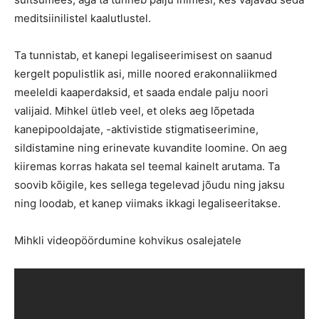
meditsiinilistel kaalutlustel.
Ta tunnistab, et kanepi legaliseerimisest on saanud
kergelt populistlik asi, mille noored erakonnaliikmed
meeleldi kaaperdaksid, et saada endale palju noori
valijaid. Mihkel ütleb veel, et oleks aeg lõpetada
kanepipooldajate, -aktivistide stigmatiseerimine,
sildistamine ning erinevate kuvandite loomine. On aeg
kiiremas korras hakata sel teemal kainelt arutama. Ta
soovib kõigile, kes sellega tegelevad jõudu ning jaksu
ning loodab, et kanep viimaks ikkagi legaliseeritakse.
Mihkli videopöördumine kohvikus osalejatele