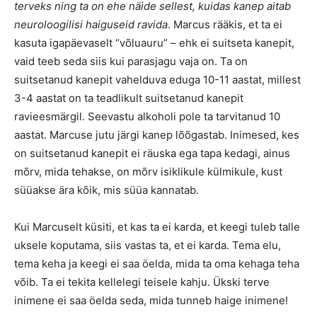
terveks ning ta on ehe näide sellest, kuidas kanep aitab
neuroloogilisi haiguseid ravida
. Marcus rääkis, et ta ei
kasuta igapäevaselt “võluauru” – ehk ei suitseta kanepit,
vaid teeb seda siis kui parasjagu vaja on. Ta on
suitsetanud kanepit vahelduva eduga 10-11 aastat, millest
3-4 aastat on ta teadlikult suitsetanud kanepit
ravieesmärgil. Seevastu alkoholi pole ta tarvitanud 10
aastat. Marcuse jutu järgi kanep lõõgastab. Inimesed, kes
on suitsetanud kanepit ei räuska ega tapa kedagi, ainus
mõrv, mida tehakse, on mõrv isiklikule külmikule, kust
süüakse ära kõik, mis süüa kannatab.
Kui Marcuselt küsiti, et kas ta ei karda, et keegi tuleb talle
uksele koputama, siis vastas ta, et ei karda. Tema elu,
tema keha ja keegi ei saa öelda, mida ta oma kehaga teha
võib. Ta ei tekita kellelegi teisele kahju. Ükski terve
inimene ei saa öelda seda, mida tunneb haige inimene!