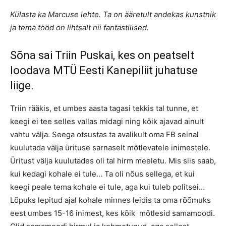
Külasta ka Marcuse lehte. Ta on ääretult andekas kunstnik
ja tema tööd on lihtsalt nii fantastilised.
Sõna sai Triin Puskai, kes on peatselt
loodava MTÜ Eesti Kanepiliit juhatuse
liige.
Triin rääkis, et umbes aasta tagasi tekkis tal tunne, et
keegi ei tee selles vallas midagi ning kõik ajavad ainult
vahtu välja. Seega otsustas ta avalikult oma FB seinal
kuulutada välja ürituse sarnaselt mõtlevatele inimestele.
Üritust välja kuulutades oli tal hirm meeletu. Mis siis saab,
kui kedagi kohale ei tule… Ta oli nõus sellega, et kui
keegi peale tema kohale ei tule, aga kui tuleb politsei…
Lõpuks lepitud ajal kohale minnes leidis ta oma rõõmuks
eest umbes 15-16 inimest, kes kõik mõtlesid samamoodi.