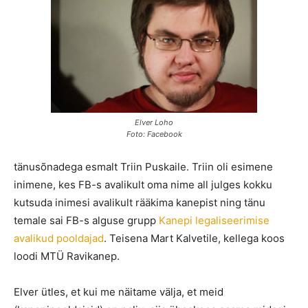
Elver Loho
Foto: Facebook
tänusõnadega esmalt Triin Puskaile. Triin oli esimene
inimene, kes FB-s avalikult oma nime all julges kokku
kutsuda inimesi avalikult rääkima kanepist ning tänu
temale sai FB-s alguse grupp
Kanepi legaliseerimise
avalikud pooldajad
. Teisena Mart Kalvetile, kellega koos
loodi MTÜ Ravikanep.
Elver ütles, et kui me näitame välja, et meid