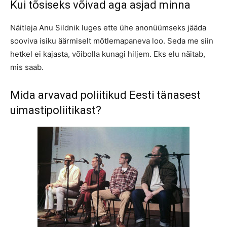
Kui tõsiseks võivad aga asjad minna
Näitleja Anu Sildnik luges ette ühe anonüümseks jääda
sooviva isiku äärmiselt mõtlemapaneva loo. Seda me siin
hetkel ei kajasta, võibolla kunagi hiljem. Eks elu näitab,
mis saab.
Mida arvavad poliitikud Eesti tänasest
uimastipoliitikast?