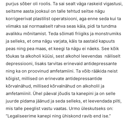
purjus sõber oli roolis. Ta sai sealt väga raskeid vigastusi,
seitsme aasta jooksul on talle tehtud seitse nägu
korrigeerivat plastilist operatsiooni, aga enne seda kui ta
viimaks sai normaalselt rahva seas käia, pidi ta tundma
avalikku mõnitamist. Teda sõimati friigiks ja monstrumiks
ja selleks, et oma nägu varjata, käis ta aastaid kapuuts
peas ning pea maas, et keegi ta nägu ei näeks. See kõik
tõukas ta alkoholi küüsi, sest alkohol leevendas näiliselt
depressiooni, lisaks tarvitas erinevaid antidepressante
ning ka on proovinud amfetamiini. Ta võib rääkida neist
kõigist, millised on erinevate antidepressantide
kõrvalnähud, millised kõrvalnähud on alkoholil ja
amfetamiinil. Ühel päeval jõudis ta kanepini ja on selle
juurde pidama jäänud ja seda selleks, et leevendada pilti,
mis talle peeglist vastu vaatas. Urmo üleskutseks on:
“Legaliseerime kanepi ning ühiskond ravib end ise.”