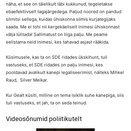
näha, et see on täielikult läbi kukkunud, tegeletakse
ebaefektiivselt tagajärgedega. Paljud noored on pandud
silmitsi sellega, kuidas ühiskonna silmis kurjategijaks
saada. Me ei tohi nii kergekäeliselt inimesi ühiskonnast
välja lülitada! Sallimatust on liiga palju. Me peame
eelistama neid inimesi, kes tahavad asjast rääkida.
Küsimusele, kas ta on SDE ridades ükskihunt, tuli
vastuseks, et SDE ridades on palju inimesi, kes
pooldavad avalikult kanepi legaliseerimist, näiteks Mihkel
Raud, Silver Meikar.
Kui Gealt küsiti, milline on tema isiklik suhe kanepiga, siis
tuli vastuseks, et jah, ta on seda teinud.
Videosõnumid poliitikutelt