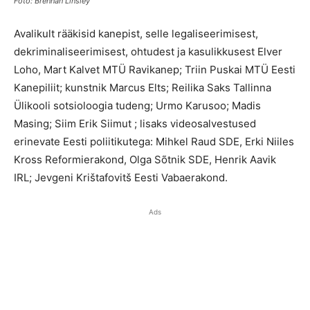
Foto: Brennan Linsley
Avalikult rääkisid kanepist, selle legaliseerimisest,
dekriminaliseerimisest, ohtudest ja kasulikkusest Elver
Loho, Mart Kalvet MTÜ Ravikanep; Triin Puskai MTÜ Eesti
Kanepiliit; kunstnik Marcus Elts; Reilika Saks Tallinna
Ülikooli sotsioloogia tudeng; Urmo Karusoo; Madis
Masing; Siim Erik Siimut ; lisaks videosalvestused
erinevate Eesti poliitikutega: Mihkel Raud SDE, Erki Niiles
Kross Reformierakond, Olga Sõtnik SDE, Henrik Aavik
IRL; Jevgeni Krištafovitš Eesti Vabaerakond.
Ads