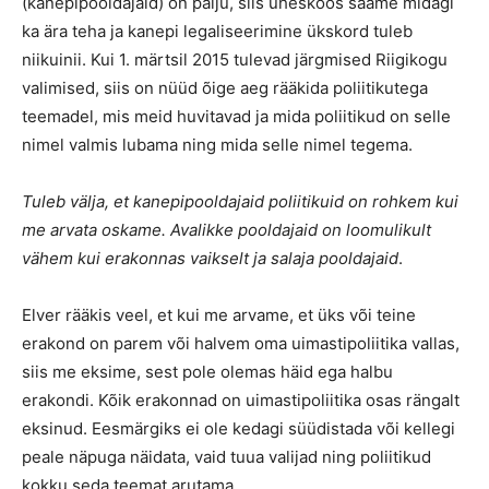
(kanepipooldajaid) on palju, siis üheskoos saame midagi
ka ära teha ja kanepi legaliseerimine ükskord tuleb
niikuinii. Kui 1. märtsil 2015 tulevad järgmised Riigikogu
valimised, siis on nüüd õige aeg rääkida poliitikutega
teemadel, mis meid huvitavad ja mida poliitikud on selle
nimel valmis lubama ning mida selle nimel tegema.
Tuleb välja, et kanepipooldajaid poliitikuid on rohkem kui
me arvata oskame. Avalikke pooldajaid on loomulikult
vähem kui erakonnas vaikselt ja salaja pooldajaid
.
Elver rääkis veel, et kui me arvame, et üks või teine
erakond on parem või halvem oma uimastipoliitika vallas,
siis me eksime, sest pole olemas häid ega halbu
erakondi. Kõik erakonnad on uimastipoliitika osas rängalt
eksinud. Eesmärgiks ei ole kedagi süüdistada või kellegi
peale näpuga näidata, vaid tuua valijad ning poliitikud
kokku seda teemat arutama.