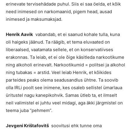
erinevate tervisehädade puhul. Siis ei saa öelda, et kõik
need inimesed on narkomaanid, pigem head, ausad
inimesed ja maksumaksjad.
Henrik Aavik
vabandab, et ei saanud kohale tulla, kuna
oli haigeks jäänud. Ta räägib, et tema eluvaated on
liberaalsed, vaatamata sellele, et on konservatiivses
erakonnas. Ta leiab, et ei ole õige käsitleda narkootikume
ning alkoholi erinevalt. Narkootikumid = politsei ja alkohol
ning tubakas = arstid. Veel leiab Henrik, et kõikides
parteides peaks olema seadusandlus ühtne. Ta soovib
olla IRLi poolt see inimene, kes osaleb sellistel ümarlaua
üritustel nagu kanepikohvik. Samas ütleb ta, et ilmselt
neil valimistel ei juhtu veel midagi, aga äkki järgmistel on
teema juba “pehmem”.
Jevgeni Krištafovitš
soovitusi ehk tunne oma