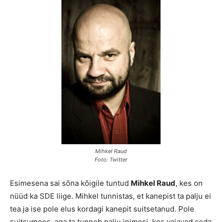
Mihkel Raud
Foto: Twitter
Esimesena sai sõna kõigile tuntud
Mihkel Raud
, kes on
nüüd ka SDE liige. Mihkel tunnistas, et kanepist ta palju ei
tea ja ise pole elus kordagi kanepit suitsetanud. Pole
suitsumees, aga ta tunneb palju inimesi, kes vajavad seda