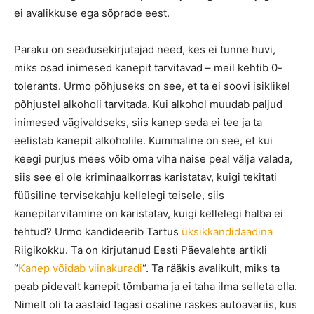
ei avalikkuse ega sõprade eest.
Paraku on seadusekirjutajad need, kes ei tunne huvi,
miks osad inimesed kanepit tarvitavad – meil kehtib 0-
tolerants. Urmo põhjuseks on see, et ta ei soovi isiklikel
põhjustel alkoholi tarvitada. Kui alkohol muudab paljud
inimesed vägivaldseks, siis kanep seda ei tee ja ta
eelistab kanepit alkoholile. Kummaline on see, et kui
keegi purjus mees võib oma viha naise peal välja valada,
siis see ei ole kriminaalkorras karistatav, kuigi tekitati
füüsiline tervisekahju kellelegi teisele, siis
kanepitarvitamine on karistatav, kuigi kellelegi halba ei
tehtud? Urmo kandideerib Tartus
üksikkandidaadina
Riigikokku. Ta on kirjutanud Eesti Päevalehte artikli
“
Kanep võidab viinakuradi
“. Ta rääkis avalikult, miks ta
peab pidevalt kanepit tõmbama ja ei taha ilma selleta olla.
Nimelt oli ta aastaid tagasi osaline raskes autoavariis, kus