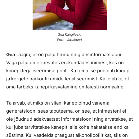
Gea Kangilaski
Foto: Vabakund
Gea
räägib, et on palju hirmu ning desinformatsiooni.
Väga palju on erinevates erakondades inimesi, kes on
kanepi legaliseerimise poolt. Ka tema ise pooldab kanepi
ja kergete narkootikumide legaliseerimist. Ka leiab ta, et
oma tarbeks kanepi kasvatamine on täiesti normaalne.
Ta arvab, et miks on siiani kanep olnud vanema
generatsiooni seas tabuteema, on see, et inimesteni ei
ole jõudnud adekvaatset informatsiooni ning arvatakse, et
kui juba tarvitatakse kanepit, siis kohe hakatakse end ka
süstima. Kui vaadelda praegust alkoholipoliitikat, siis on