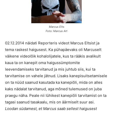
Marcus Elts
Foto: Marcus Art
02.12.2014 näidati Reporteris videot Marcus Eltsist ja
tema raskest haigusest. Ka pühapäevaks oli Marcuselt
väikene videolõik kohalolijatele, kus ta rääkis avalikult
kaua ta on kanepit oma haigussümptomite
leevendamiseks tarvitanud ja mis juhtub siis, kui ta
tarvitamise on vahele jätnud. Lisaks kanepisuitsetamisele
on ta nüüd saanud kasutada ka kanepiõli, mida on alles
kaks nädalat tarvitanud, aga mõned tulemused on juba
praegu näha. Peale nii lühikest kanepiõli tarvitamist on ta
tagasi saanud tasakaalu, mis on äärmiselt suur asi.
Loodan südamest, et Marcus saab sellest haigusest