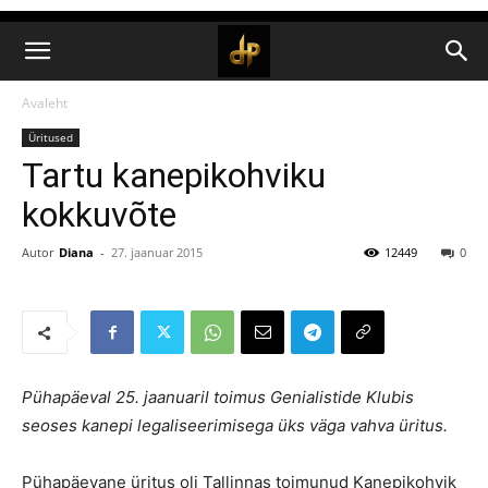
Avaleht
Üritused
Tartu kanepikohviku
kokkuvõte
Autor
Diana
-
27. jaanuar 2015
12449
0
Pühapäeval 25. jaanuaril toimus Genialistide Klubis
seoses kanepi legaliseerimisega üks väga vahva üritus.
Pühapäevane üritus oli Tallinnas toimunud Kanepikohvik