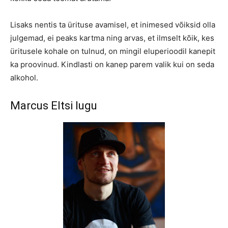
Lisaks nentis ta ürituse avamisel, et inimesed võiksid olla
julgemad, ei peaks kartma ning arvas, et ilmselt kõik, kes
üritusele kohale on tulnud, on mingil eluperioodil kanepit
ka proovinud. Kindlasti on kanep parem valik kui on seda
alkohol.
Marcus Eltsi lugu