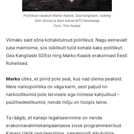
Poliitikud vasakult Marko Kaasik, Gea Kangilaski, tudeng
Siim Siimut ja Mart Kalvet MTÜ Ravikanep
Foto: Triin Puskai
Viimaks said sõna kohaletulnud poliitikud. Nagu eelnevalt
juba mainisime, siis isiklikult tulid kohale kaks poliitikut:
Gea Kangilaski SDEst ning Marko Kaasik erakonnast Eesti
Rohelised.
Marko
ütles, et piirid pole seal, kus nad olema peaksid.
Meie narkopoliitika on väga karm, sest paljud nn
narkootikumid pole tervisele ega inimese kahjulikud –
psühhedeelikumid, nende mõju on hoopis teine.
Ta räägib, et kanepi legaliseerimine on nende
erakonnavalimiskampaaniasse sisse programmeeritud.
Kanepi riiklik reguleerimine, samamoodi alkoholiga.