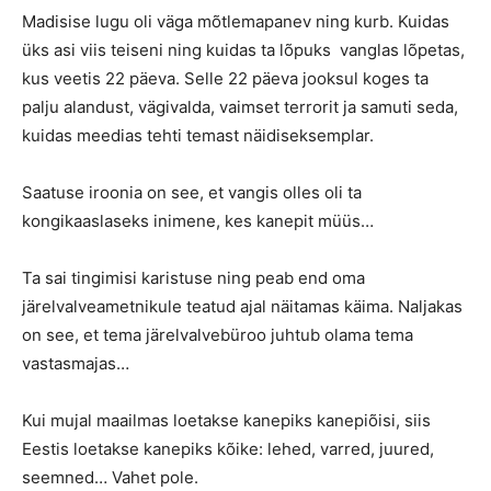
Madisise lugu oli väga mõtlemapanev ning kurb. Kuidas
üks asi viis teiseni ning kuidas ta lõpuks vanglas lõpetas,
kus veetis 22 päeva. Selle 22 päeva jooksul koges ta
palju alandust, vägivalda, vaimset terrorit ja samuti seda,
kuidas meedias tehti temast näidiseksemplar.
Saatuse iroonia on see, et vangis olles oli ta
kongikaaslaseks inimene, kes kanepit müüs…
Ta sai tingimisi karistuse ning peab end oma
järelvalveametnikule teatud ajal näitamas käima. Naljakas
on see, et tema järelvalvebüroo juhtub olama tema
vastasmajas…
Kui mujal maailmas loetakse kanepiks kanepiõisi, siis
Eestis loetakse kanepiks kõike: lehed, varred, juured,
seemned… Vahet pole.