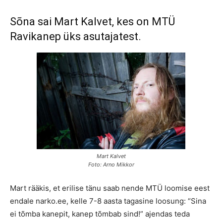
Sõna sai Mart Kalvet, kes on MTÜ
Ravikanep üks asutajatest.
Mart Kalvet
Foto: Arno Mikkor
Mart rääkis, et erilise tänu saab nende MTÜ loomise eest
endale narko.ee, kelle 7-8 aasta tagasine loosung: “Sina
ei tõmba kanepit, kanep tõmbab sind!” ajendas teda