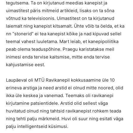
tegutsema. Ta on kirjutanud meedias kanepist ja
uimastitest päris mitmeid artikleid, lisaks on ta sõna
võtnud ka televisioonis. Uimastitest on ta kirjutanud
laiemalt ning kanepist kitsamalt. Ühte võib ta öelda, et ka
nn “stonerid” ei tea kanepist kõike ja nad kipuvad sellel
teemal vahest luuletama. Mart leiab, et kanepipoliitika
peab olema teaduspõhine. Praegu karistatakse meil
inimesi enda tervise kaitsmise, mitte enda tervise
kahjustamise eest.
Laupäeval oli MTÜ Ravikanepil kokkusaamine üle 10
erineva arstiga ja need arstid ei olnud mitte noored, olid
ikka üle keskea ja vanemad. Teemaks oli ravikanepi
kirjutamine patsientidele. Arstid olid sellest väga
huvitatud olnud ning tahtsid ravikanepist rohkem teada
ning tehti palju märkmeid. Huvi oli suur ning esitati väga
palju intelligentseid küsimusi.