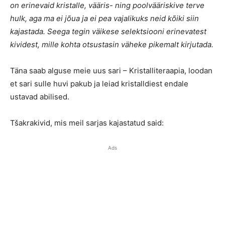
on erinevaid kristalle, vääris- ning poolvääriskive terve
hulk, aga ma ei jõua ja ei pea vajalikuks neid kõiki siin
kajastada. Seega tegin väikese selektsiooni erinevatest
kividest, mille kohta otsustasin väheke pikemalt kirjutada.
Täna saab alguse meie uus sari – Kristalliteraapia, loodan
et sari sulle huvi pakub ja leiad kristalldiest endale
ustavad abilised.
Tšakrakivid, mis meil sarjas kajastatud said:
Ads