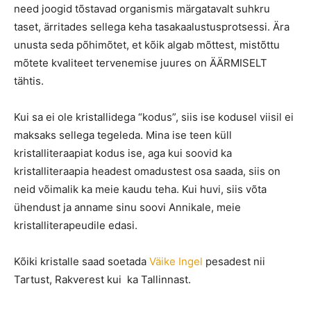
need joogid tõstavad organismis märgatavalt suhkru
taset, ärritades sellega keha tasakaalustusprotsessi. Ära
unusta seda põhimõtet, et kõik algab mõttest, mistõttu
mõtete kvaliteet tervenemise juures on ÄÄRMISELT
tähtis.
Kui sa ei ole kristallidega “kodus”, siis ise kodusel viisil ei
maksaks sellega tegeleda. Mina ise teen küll
kristalliteraapiat kodus ise, aga kui soovid ka
kristalliteraapia headest omadustest osa saada, siis on
neid võimalik ka meie kaudu teha. Kui huvi, siis võta
ühendust ja anname sinu soovi Annikale, meie
kristalliterapeudile edasi.
Kõiki kristalle saad soetada
Väike Ingel
pesadest nii
Tartust, Rakverest kui ka Tallinnast.