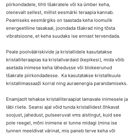
piirkondadele, tihti tšakratele või ka ümber keha,
olenevalt sellest, millist eesmärki teraapia kannab.
Peamiseks eesmärgiks on taastada keha loomulik
energeetiline tasakaal, joondada tšakrad ning tõsta
vibratsioone, et keha suudaks ise ennast tervendada.
Peale poolvääriskivide ja kristallidele kasutatakse
kristalliteraapias ka kristallvardaid (kepikesi), mida võib
asetada inimese keha lähedusse või blokeerunud
tšakrate piirkondadesse. Ka kasutatakse kristallkuule
kristallimassaaži korral ning auraenergia parandamiseks.
Enamjaolt tehakse kristalliteraapiat lamavale inimesele ja
läbi riiete. Seansi ajal võid tunda kristallidest õhkavat
soojust, jahedust, pulseeruvat vms aistingut, kuid see
pole reegel, mõni inimene ei tunne midagi (mina ise
tunnen meeldivat värinat, mis paneb terve keha või