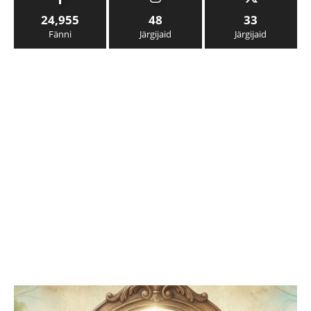
24,955
48
33
Fänni
Järgijaid
Järgijaid