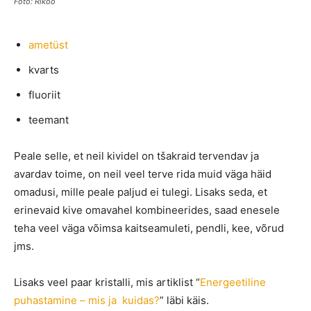
Foto: Rikoo
ametüst
kvarts
fluoriit
teemant
Peale selle, et neil kividel on tšakraid tervendav ja
avardav toime, on neil veel terve rida muid väga häid
omadusi, mille peale paljud ei tulegi. Lisaks seda, et
erinevaid kive omavahel kombineerides, saad enesele
teha veel väga võimsa kaitseamuleti, pendli, kee, võrud
jms.
Lisaks veel paar kristalli, mis artiklist “
Energeetiline
puhastamine – mis ja kuidas?
” läbi käis.