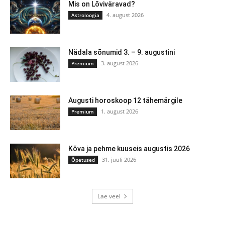
Mis on Lõviväravad?
4. august 2026
Astroloogia
Nädala sõnumid 3. – 9. augustini
3. august 2026
Premium
Augusti horoskoop 12 tähemärgile
1. august 2026
Premium
Kõva ja pehme kuuseis augustis 2026
31. juuli 2026
Õpetused
Lae veel