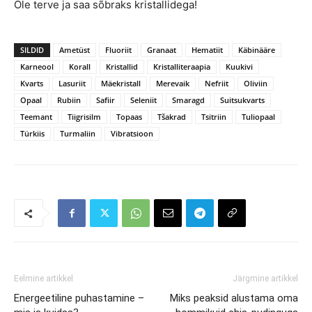
Ole terve ja saa sõbraks kristallidega!
SILDID
Ametüst
Fluoriit
Granaat
Hematiit
Käbinääre
Karneool
Korall
Kristallid
Kristalliteraapia
Kuukivi
Kvarts
Lasuriit
Mäekristall
Merevaik
Nefriit
Oliviin
Opaal
Rubiin
Safiir
Seleniit
Smaragd
Suitsukvarts
Teemant
Tiigrisilm
Topaas
Tšakrad
Tsitriin
Tuliopaal
Türkiis
Turmaliin
Vibratsioon
Eelmine artikkel
Järgmine artikkel
Energeetiline puhastamine –
Miks peaksid alustama oma