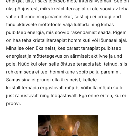
energiat täis, lisaks jookseb mõte intensiivsemalt. See on
üks põhjustest, miks kristalliteraapiat ei ole soovitav teha
vahetult enne magamaminekut, sest aju ei pruugi end
tänu aktiivsele mõttetööle välja lülitada ning kehas
pulbitseb energia, mis soovib rakendamist saada. Pigem
on hea teha kristalliteraapiat hommikuti või lõunasel ajal.
Mina ise olen üks neist, kes pärast teraapiat pulbitseb
energiast ja mõttetegevus on äärmiselt aktiivne ja und
pole. Nüüd kui olen selle õhtuse teraapia läbi teinud, siis
rohkem seda ei tee, hommikune sobib palju paremini.
Samas sina ei pruugi olla üks neist, kellele
kristalliteraapia ergastavalt mõjub, võibolla mõjub sulle
just rahustavalt ning lõõgastavalt. Ega enne ei tea, kui ei
proovi.