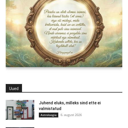
Uued
Juhend eluks, milleks sind ette ei
valmistatud
6. august 2026
Astroloogia