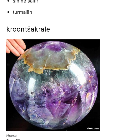
sinine safiir
turmaliin
kroontšakrale
Fluoriit