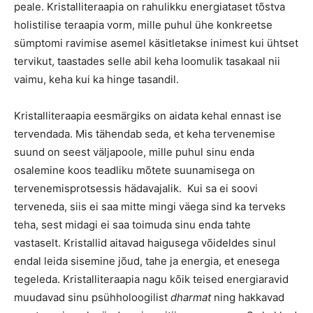
peale. Kristalliteraapia on rahulikku energiataset tõstva
holistilise teraapia vorm, mille puhul ühe konkreetse
sümptomi ravimise asemel käsitletakse inimest kui ühtset
tervikut, taastades selle abil keha loomulik tasakaal nii
vaimu, keha kui ka hinge tasandil.
Kristalliteraapia eesmärgiks on aidata kehal ennast ise
tervendada. Mis tähendab seda, et keha tervenemise
suund on seest väljapoole, mille puhul sinu enda
osalemine koos teadliku mõtete suunamisega on
tervenemisprotsessis hädavajalik. Kui sa ei soovi
terveneda, siis ei saa mitte mingi väega sind ka terveks
teha, sest midagi ei saa toimuda sinu enda tahte
vastaselt. Kristallid aitavad haigusega võideldes sinul
endal leida sisemine jõud, tahe ja energia, et enesega
tegeleda. Kristalliteraapia nagu kõik teised energiaravid
muudavad sinu psühholoogilist
dharmat
ning hakkavad