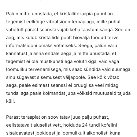
Palun mitte unustada, et kristalliteraapia puhul on
tegemist eelkõige vibratsiooniteraapiaga, mille puhul
vahetult pärast seanssi vajab keha taastumisaega. See on
aeg, mis kulub kristallide poolt biovälja toodud terve
informatsiooni omaks võtmiseks. Seega, palun varu
kannatust ja anna endale aega ja mitte unustada, et
tegemist ei ole mustkunsti ega võlutrikiga, vaid väga
loomuliku tervenemisega, mis saab sündida vaid suunaga
sinu sügavast sisemusest väljapoole. See kõik võtab
aega, peale esimest seanssi ei pruugi sa veel midagi
tunda, aga peale kolmandat juba võiksid muutuseid tajuda
küll.
Pärast teraapiat on soovitatav juua palju puhast,
eelistatavalt aluselist vett, hoiduda 24 tundi kofeiini
sisaldavatest jookidest ja loomulikult alkoholist, kuna