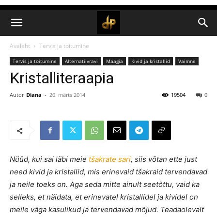
Avaleht
Tervis ja toitumine
Tervis ja toitumine
Alternatiivravi
Maagia
Kivid ja kristallid
Vaimne
Kristalliteraapia
Autor
Diana
-
20. märts 2014
19504
0
Nüüd, kui sai läbi meie
tšakrate sari
, siis võtan ette just
need kivid ja kristallid, mis erinevaid tšakraid tervendavad
ja neile toeks on. Aga seda mitte ainult seetõttu, vaid ka
selleks, et näidata, et erinevatel kristallidel ja kividel on
meile väga kasulikud ja tervendavad mõjud. Teadaolevalt