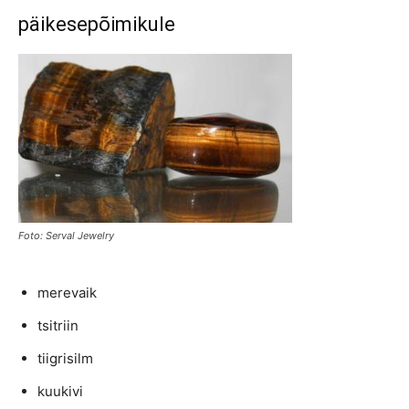
päikesepõimikule
Foto: Serval Jewelry
merevaik
tsitriin
tiigrisilm
kuukivi