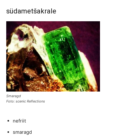
südametšakrale
Smaragd
Foto: scenic Reflections
nefriit
smaragd