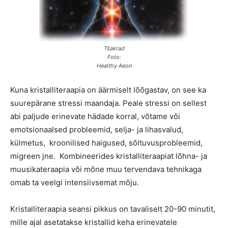
Tšakrad
Foto:
Healthy Aeon
Kuna kristalliteraapia on äärmiselt lõõgastav, on see ka
suurepärane stressi maandaja. Peale stressi on sellest
abi paljude erinevate hädade korral, võtame või
emotsionaalsed probleemid, selja- ja lihasvalud,
külmetus, kroonilised haigused, sõltuvusprobleemid,
migreen jne. Kombineerides kristalliteraapiat lõhna- ja
muusikateraapia või mõne muu tervendava tehnikaga
omab ta veelgi intensiivsemat mõju.
Kristalliteraapia seansi pikkus on tavaliselt 20-90 minutit,
mille ajal asetatakse kristallid keha erinevatele