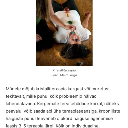
Kristalliteraapia
Foto: Mairti Yoga
Mõnele mõjub kristalliteraapia kergust või muretust
tekitavalt, mille puhul kõik probleemid näivad
lahendatavana. Kergemate tervisehädade korral, näiteks
peavalu, võib saada abi ühe teraapiaseansiga, krooniliste
haiguste puhul leeveneb olukord haiguse ägenemise
faasis 3-5 teraapia järel. Kõik on individuaalne.