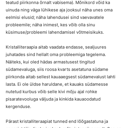
teatud piirkonna õrnalt vabisema). Mõnikord võid ka
uinuda ning väga lühikese aja jooksul näha unes oma
eelmisi elusid; näha lahendusei sind vaevavatele
probleemile; näha inimest, kes võib olla sinu
küsimuse/probleemi lahendamisel võtmeisikuks.
Kristalliteraapia aitab vaadata endasse, sealjuures
juhatades sind hellalt oma probleemiga tegelema.
Näiteks, kui oled hädas armastusest tingitud
südamevaluga, siis roosa kvarts asetatuna südame
piirkonda aitab sellest kauaaegsest südamevalust lahti
lasta. Ei ole üldse haruldane, et kauaks südamesse
nutetud kurbus võib selle kivi mõju ajal rohke
pisaratevooluga väljuda ja kinkida kauaoodatud
kergenduse.
Pärast kristalliteraapiat tunned end lõõgastatuna ja