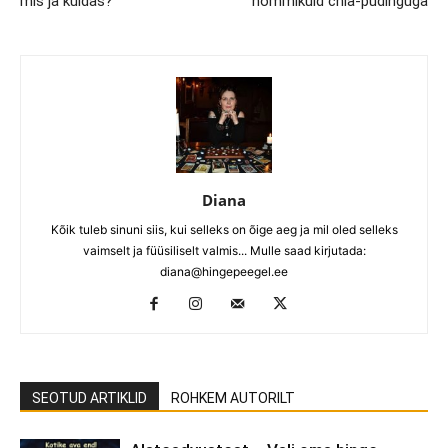
mis ja kuidas?
hommikuid chia-pudinguga
Diana
Kõik tuleb sinuni siis, kui selleks on õige aeg ja mil oled selleks
vaimselt ja füüsiliselt valmis... Mulle saad kirjutada:
diana@hingepeegel.ee
SEOTUD ARTIKLID
ROHKEM AUTORILT