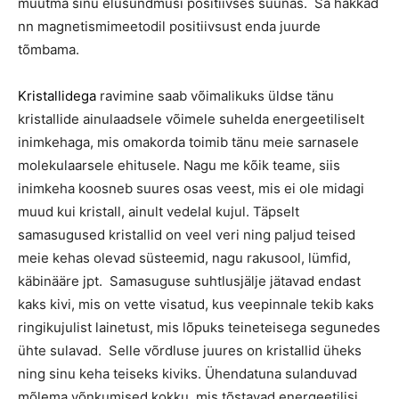
muutma sinu elusündmusi positiivses suunas. Sa hakkad
nn magnetismimeetodil positiivsust enda juurde
tõmbama.
Kristallidega
ravimine saab võimalikuks üldse tänu
kristallide ainulaadsele võimele suhelda energeetiliselt
inimkehaga, mis omakorda toimib tänu meie sarnasele
molekulaarsele ehitusele. Nagu me kõik teame, siis
inimkeha koosneb suures osas veest, mis ei ole midagi
muud kui kristall, ainult vedelal kujul. Täpselt
samasugused kristallid on veel veri ning paljud teised
meie kehas olevad süsteemid, nagu rakusool, lümfid,
käbinääre jpt. Samasuguse suhtlusjälje jätavad endast
kaks kivi, mis on vette visatud, kus veepinnale tekib kaks
ringikujulist lainetust, mis lõpuks teineteisega segunedes
ühte sulavad. Selle võrdluse juures on kristallid üheks
ning sinu keha teiseks kiviks. Ühendatuna sulanduvad
mõlema võnkumised kokku, mis tõstavad energeetilisi