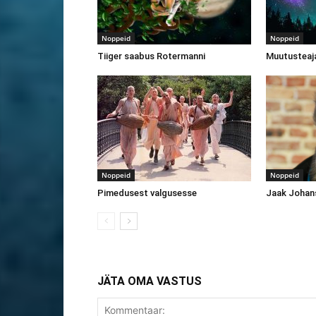
Noppeid
Noppeid
Tiiger saabus Rotermanni
Muutusteaja
Noppeid
Noppeid
Pimedusest valgusesse
Jaak Johan
JÄTA OMA VASTUS