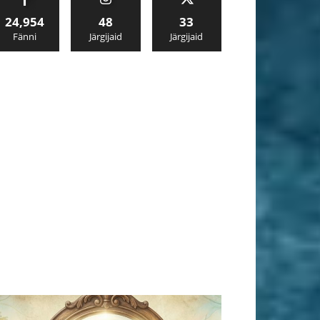
24,954
48
33
Fänni
Järgijaid
Järgijaid