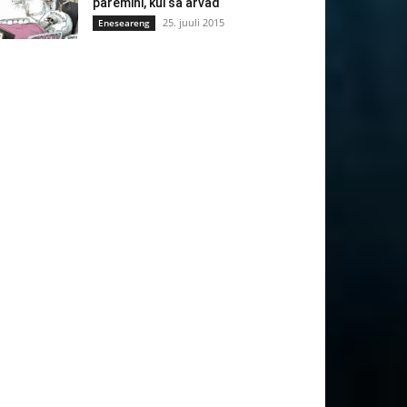
paremini, kui sa arvad
25. juuli 2015
Eneseareng