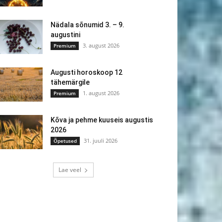
Nädala sõnumid 3. – 9.
augustini
3. august 2026
Premium
Augusti horoskoop 12
tähemärgile
1. august 2026
Premium
Kõva ja pehme kuuseis augustis
2026
31. juuli 2026
Õpetused
Lae veel