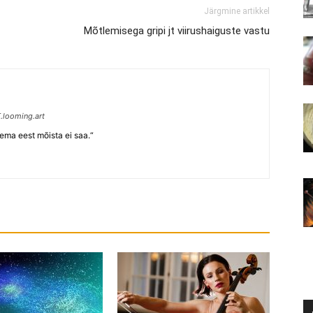
Järgmine artikkel
Mõtlemisega gripi jt viirushaiguste vastu
.looming.art
tema eest mõista ei saa.“