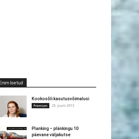
Enim loetud
Kookosõli kasutusvõimalusi
25. juuni 2013
Premium
Planking – plänkingu 10
päevane väljakutse