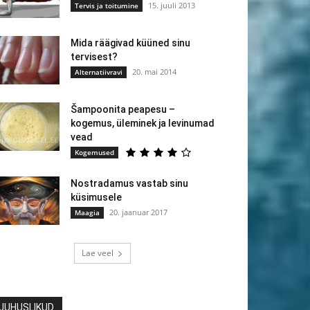
15. juuli 2013
Tervis ja toitumine
Mida räägivad küüned sinu
tervisest?
20. mai 2014
Alternatiivravi
Šampoonita peapesu –
kogemus, üleminek ja levinumad
vead
Kogemused
Nostradamus vastab sinu
küsimusele
20. jaanuar 2017
Maagia
Lae veel
JUHUSLIKUD