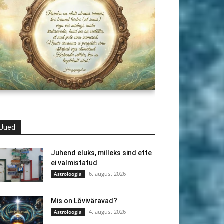
Uued
Juhend eluks, milleks sind ette
ei valmistatud
6. august 2026
Astroloogia
Mis on Lõviväravad?
4. august 2026
Astroloogia