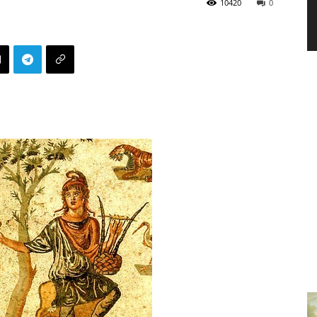
10420
0