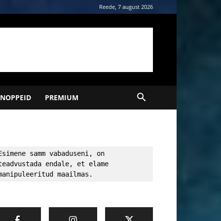
Reede, 7 august 2026
NOPPEID
PREMIUM
Esimene samm vabaduseni, on 
teadvustada endale, et elame 
manipuleeritud maailmas.