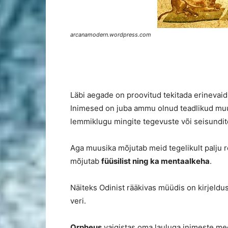
arcanamodern.wordpress.com
Läbi aegade on proovitud tekitada erinevaid h
Inimesed on juba ammu olnud teadlikud muu
lemmiklugu mingite tegevuste või seisundit
Aga muusika mõjutab meid tegelikult palju
mõjutab
füüsilist ning ka mentaalkeha
.
Näiteks Odinist rääkivas müüdis on kirjeldu
veri.
Orpheus
vaigistas oma lauluga inimeste meel