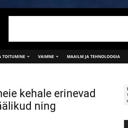
JA TOITUMINE
VAIMNE
MAAILM JA TEHNOLOOGIA
eie kehale erinevad
äälikud ning