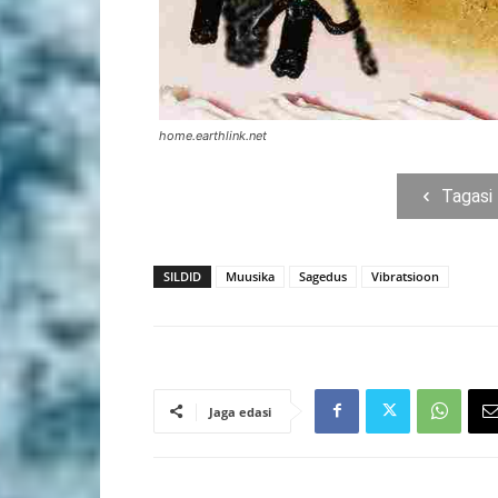
home.earthlink.net
Tagasi
SILDID
Muusika
Sagedus
Vibratsioon
Jaga edasi