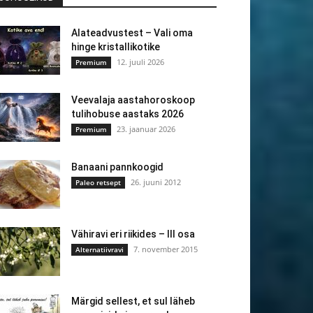
Alateadvustest – Vali oma
hinge kristallikotike
12. juuli 2026
Premium
Veevalaja aastahoroskoop
tulihobuse aastaks 2026
23. jaanuar 2026
Premium
Banaani pannkoogid
26. juuni 2012
Paleo retsept
Vähiravi eri riikides – III osa
7. november 2015
Alternatiivravi
Märgid sellest, et sul läheb