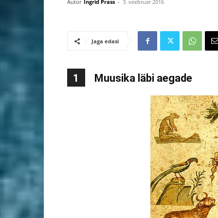
Autor
Ingrid Prass
-
3. veebruar 2016
Jaga edasi
1
Muusika läbi aegade