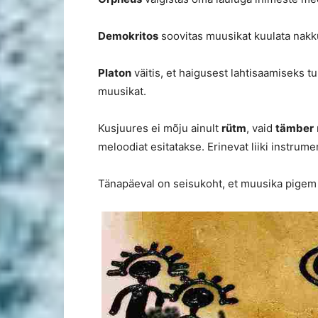
Demokritos
soovitas muusikat kuulata nakku
Platon
väitis, et haigusest lahtisaamiseks tu
muusikat.
Kusjuures ei mõju ainult
rütm
, vaid
tämber
meloodiat esitatakse. Erinevat liiki instrum
Tänapäeval on seisukoht, et muusika pigem 