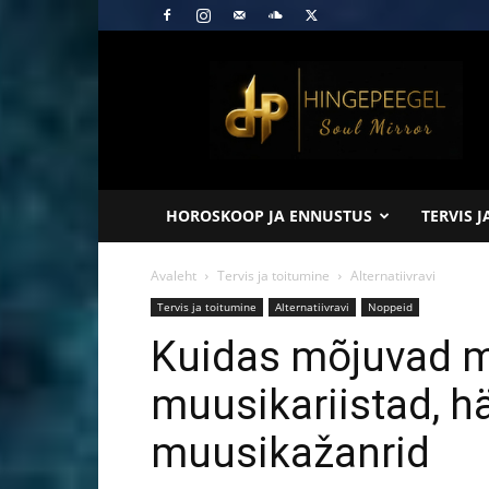
Hingepeegel
HOROSKOOP JA ENNUSTUS
TERVIS 
Avaleht
Tervis ja toitumine
Alternatiivravi
Tervis ja toitumine
Alternatiivravi
Noppeid
Kuidas mõjuvad m
muusikariistad, h
muusikažanrid