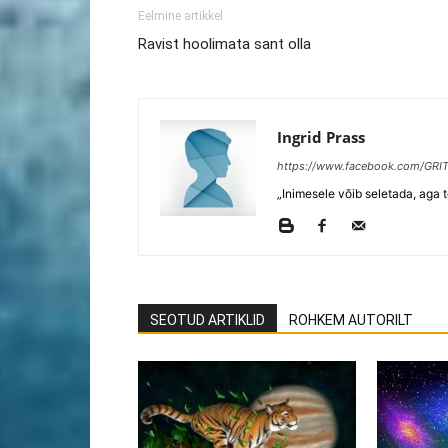
Eelmine artikkel
Ravist hoolimata sant olla
Ingrid Prass
https://www.facebook.com/GRIT
„Inimesele võib seletada, aga 
SEOTUD ARTIKLID
ROHKEM AUTORILT