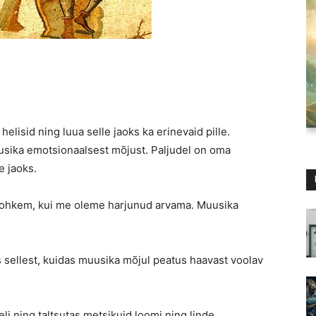
elisid ning luua selle jaoks ka erinevaid pille.
sika emotsionaalsest mõjust. Paljudel on oma
e jaoks.
 rohkem, kui me oleme harjunud arvama. Muusika
s sellest, kuidas muusika mõjul peatus haavast voolav
i ning taltsutas metsikuid loomi ning linde.