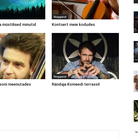
Noppeid
 müstilised minutid
Kontsert meie kodudes
Noppeid
soni meenutades
Rändaja Komeedi terrassil