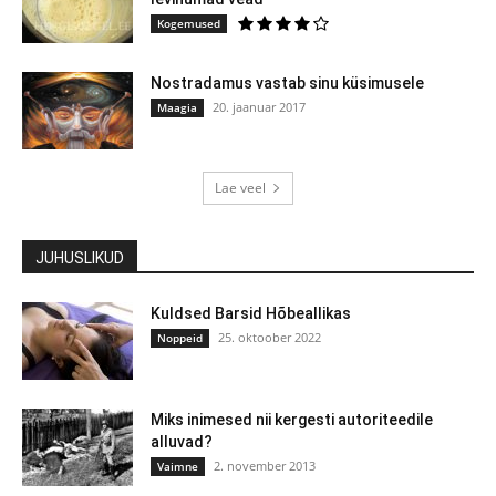
Kogemused
Nostradamus vastab sinu küsimusele
20. jaanuar 2017
Maagia
Lae veel
JUHUSLIKUD
Kuldsed Barsid Hõbeallikas
25. oktoober 2022
Noppeid
Miks inimesed nii kergesti autoriteedile
alluvad?
2. november 2013
Vaimne