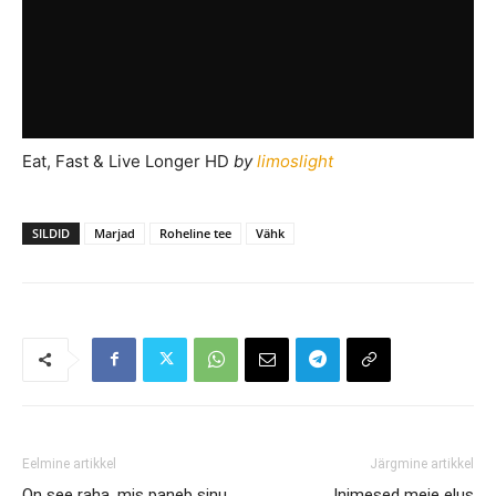
Eat, Fast & Live Longer HD
by
limoslight
SILDID
Marjad
Roheline tee
Vähk
Eelmine artikkel
Järgmine artikkel
On see raha, mis paneb sinu
Inimesed meie elus