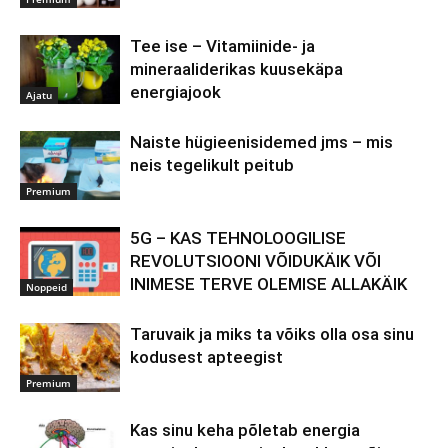
Tee ise – Vitamiinide- ja
mineraaliderikas kuusekäpa
energiajook
Ajatu
Naiste hügieenisidemed jms – mis
neis tegelikult peitub
Premium
5G – KAS TEHNOLOOGILISE
REVOLUTSIOONI VÕIDUKÄIK VÕI
INIMESE TERVE OLEMISE ALLAKÄIK
Noppeid
Taruvaik ja miks ta võiks olla osa sinu
kodusest apteegist
Premium
Kas sinu keha põletab energia