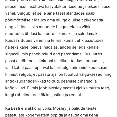
seose insuliinsõltuva kasvufaktori taseme ja pikaealisuse
vahel. Selgub, et selle aine taset alandades saab
põhimõtteliselt igaüks oma eluiga oluliselt pikendada
ning vältida lisaks muudele haigustele ka vähki,
muutudes ühtlasi ka nooruslikumaks ja saledamaks.
Kuidas? Süües vähem ja tervislikumalt ehk paastudes
näiteks kahel päeval nädalas, andes sellega kehale
signaali, mis paneb rakud end parandama. Kusjuures
paast ei tähenda siinkohal täielikult toidust loobumist,
vaid kahel paastupäeval kalorihulga piiramist kuuesaja
ni.
Filmist selgub, et paastu ajal on lubatud valguvaesed ning
antioksüdantiderikkad toidud, peamiselt marjad ja
köögiviljad. Filmis joob Mosley paastu ajal ka musta teed,
kuigi roheline tee kõlaks justkui paremini.
Ka Eesti elanikkond võiks Mosley ja paljude teiste
paastujate kogemustest õppida ja asuda oma keha