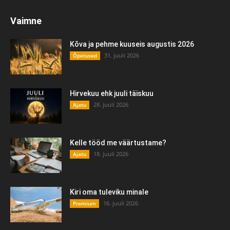
Vaimne
Kõva ja pehme kuuseis augustis 2026
31. juuli 2026
Õpetused
Hirvekuu ehk juuli täiskuu
28. juuli 2026
Ajatu
Kelle tööd me väärtustame?
18. juuli 2026
Ajatu
Kiri oma tuleviku minale
16. juuli 2026
Premium