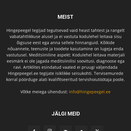
MEIST
Hingepeegel tegijad tegutsevad vaid heast tahtest ja rangelt
vabatahtlikkuse alusel ja ei vastuta kodulehel leitava sisu
õigsuse eest ega anna sellele hinnanguid. Kõikide
nõuannete, teenuste ja toodete kasutamine on lugeja enda
vastutusel. Meditsiiniline aspekt: Kodulehel leitava materjali
eesmärk ei ole jagada meditsiinilisi soovitusi, diagnoose ega
ravi. Artiklites esindatud vaated ei pruugi väljendada
Hingepeegel.ee tegijate isiklikke seisukohti. Tervisemurede
korral pöörduge alati kvalifitseeritud tervishoiutöötaja poole.
Võtke meiega ühendust:
info@hingepeegel.ee
JÄLGI MEID