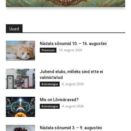
Uued
Nädala sõnumid 10. – 16. augustini
10. august 2026
Premium
Juhend eluks, milleks sind ette ei
valmistatud
6. august 2026
Astroloogia
Mis on Lõviväravad?
4. august 2026
Astroloogia
Nädala sõnumid 3. – 9. augustini