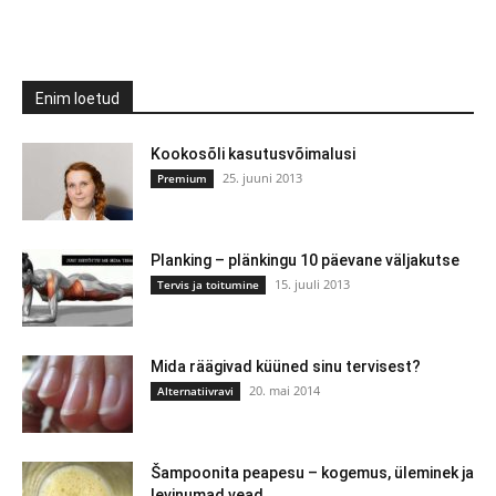
Enim loetud
Kookosõli kasutusvõimalusi
25. juuni 2013
Premium
Planking – plänkingu 10 päevane väljakutse
15. juuli 2013
Tervis ja toitumine
Mida räägivad küüned sinu tervisest?
20. mai 2014
Alternatiivravi
Šampoonita peapesu – kogemus, üleminek ja
levinumad vead