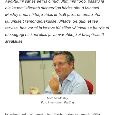
AegRuumi sarjas eetris olnud lühifilmis “Söö, paastu ja
ela kauem” tõestab diabeediga hädas olnud Michael
Mosley enda näitel, kuidas lihtsalt ja kiirelt oma keha
kulumiselt remondiolekusse lülitada. Selgub, et tee
tervise, hea vormi ja kestva füüsilise võimekuse juurde ei
ole sugugi nii keerukas ja vaevarohke, kui tavapäraselt
arvatakse.
Michael Mosley
Foto Intermittent Fasting
Mosley toob erinevate teadlaste abiga veenvalt välja