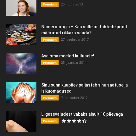
25. juuni 2013
Premium
Numeroloogia – Kas sulle on tähtede poolt
määratud rikkaks saada?
27. veebruar 2017
Premium
Ava oma meeled küllusele!
25. jaanuar 2014
Premium
Sinu sünnikuupäev paljastab sinu saatuse ja
isikuomadused
7. oktoober 2017
Premium
Liigesevaludest vabaks ainult 10 päevaga
Premium