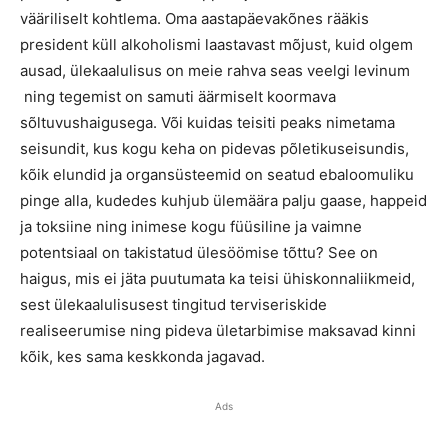
vääriliselt kohtlema. Oma aastapäevakõnes rääkis
president küll alkoholismi laastavast mõjust, kuid olgem
ausad, ülekaalulisus on meie rahva seas veelgi levinum
ning tegemist on samuti äärmiselt koormava
sõltuvushaigusega. Või kuidas teisiti peaks nimetama
seisundit, kus kogu keha on pidevas põletikuseisundis,
kõik elundid ja organsüsteemid on seatud ebaloomuliku
pinge alla, kudedes kuhjub ülemäära palju gaase, happeid
ja toksiine ning inimese kogu füüsiline ja vaimne
potentsiaal on takistatud ülesöömise tõttu? See on
haigus, mis ei jäta puutumata ka teisi ühiskonnaliikmeid,
sest ülekaalulisusest tingitud terviseriskide
realiseerumise ning pideva ületarbimise maksavad kinni
kõik, kes sama keskkonda jagavad.
Ads