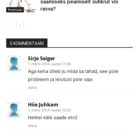
saamiseks peamiselt suhkrut või
rasva?
Premium
5 KOMMENTAARI
Sirje Seiger
1. märts 2014 Juures 17:09
Aga keha ütleb ju mida sa tahad, see pole
probleem ja leiutust pole vaja
Vasta
Hiie Juhkam
1. märts 2014 Juures 12:02
Hetkel käib saade etv2
Vasta