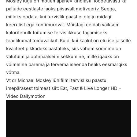
Mosley lugu on mõtlemapanev kindlasti, loodetavasti ka
paljude eestlaste jaoks piisavalt motiveeriv. Seega,
milleks oodata, kui tervislik paast ei ole ju midagi
keerulist ega kontimurdvat. Mõistagi eeldab väiksem
kaloritehulk toitumise tervislikkuse tagamiseks
teadlikumat toiduvalikut. Kuid, kui kaalul on elu ise ja selle
kvaliteet pikkadeks aastateks, siis vähem söömine on
valutuim ja optimaalseim sekkumine, mille igaüks on
võimeline parema ja tervema iseenda heaks eesmärgiks
võtma.
Vt dr Michael Mosley lühifilmi tervisliku paastu
imepärasest toimest siit: Eat, Fast & Live Longer HD –
Video Dailymotion