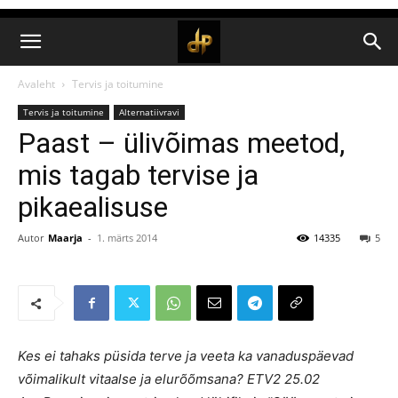
Avaleht
Tervis ja toitumine
Tervis ja toitumine
Alternatiivravi
Paast – ülivõimas meetod,
mis tagab tervise ja
pikaealisuse
Autor
Maarja
-
1. märts 2014
14335
5
Kes ei tahaks püsida terve ja veeta ka vanaduspäevad
võimalikult vitaalse ja elurõõmsana? ETV2 25.02