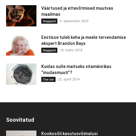
Väärtused ja ettevõtmised muutvas
maailmas
6. september 2023
Noppeid
Eestisse tuleb keha ja meele tervendamise
ekspert Brandon Bays
18. märts 2018
Noppeid
Kuidas sulle maitseks vitamiinirikas
“mudasmuuti”?
23. aprill 2014
Tee ise
Soovitatud
Kookosõli kasutusvõimalusi