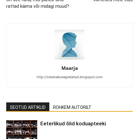
rattad käima või midagi muud?
Maarja
http://oledsakunagielanud.blogspot.com
SEOTUD ARTIKLID
ROHKEM AUTORILT
Eeterlikud õlid koduapteeki
Premium