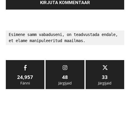
Esimene samm vabaduseni, on teadvustada endale, 
et elame manipuleeritud maailmas.
24,957
48
33
Fänni
Järgijaid
Järgijaid