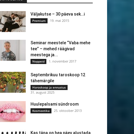
Väljakutse – 30 päeva sek…i
19. mai 2015
Premium
Seminar meestele “Vaba mehe
tee” – mehed räägivad
meestega ja...
1. november 2017
Noppeid
Septembrikuu taroskoop 12
tähemärgile
Horoskoop ja ennustus
31. august 2025
Huulepalsami sündroom
25. oktoober 2013
Kosmeetika
Kas täna on hea päev alustada