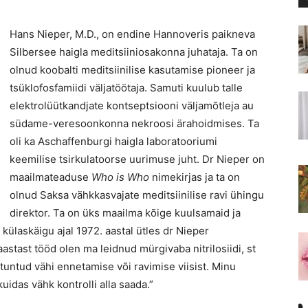
Hans Nieper, M.D., on endine Hannoveris paikneva
Silbersee haigla meditsiiniosakonna juhataja. Ta on
olnud koobalti meditsiinilise kasutamise pioneer ja
tsüklofosfamiidi väljatöötaja. Samuti kuulub talle
elektrolüütkandjate kontseptsiooni väljamõtleja au
südame-veresoonkonna nekroosi ärahoidmises. Ta
oli ka Aschaffenburgi haigla laboratooriumi
keemilise tsirkulatoorse uurimuse juht. Dr Nieper on
maailmateaduse
Who is Who
nimekirjas ja ta on
olnud Saksa vähkkasvajate meditsiinilise ravi ühingu
direktor. Ta on üks maailma kõige kuulsamaid ja
ülaskäigu ajal 1972. aastal ütles dr Nieper
stast tööd olen ma leidnud mürgivaba nitrilosiidi, st
 tuntud vähi ennetamise või ravimise viisist. Minu
idas vähk kontrolli alla saada.”