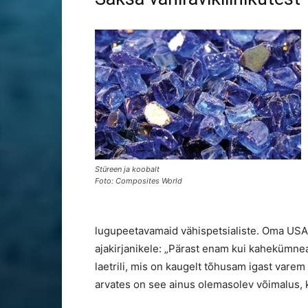
Stüreen ja koobalt
Foto: Composites World
lugupeetavamaid vähispetsialiste. Oma USA k
ajakirjanikele: „Pärast enam kui kahekümneaa
laetrili, mis on kaugelt tõhusam igast varem
arvates on see ainus olemasolev võimalus, ku