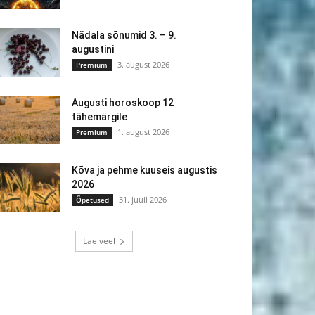
Nädala sõnumid 3. – 9.
augustini
3. august 2026
Premium
Augusti horoskoop 12
tähemärgile
1. august 2026
Premium
Kõva ja pehme kuuseis augustis
2026
31. juuli 2026
Õpetused
Lae veel