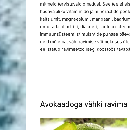
mitmeid tervistavaid omadusi. See tee ei sisa
hädavajalike vitamiinide ja mineraalide pool
kaltsiumit, magneesiumi, mangaani, baariumit
ennetada nt artriiti, diabeeti, sooleproblee
immuunsüsteemi stimulantide punase päevak
neid mõlemat vähi ravimise võimekuses üle
eelistatud ravimeetod isegi koostöös tavapä
Avokaadoga vähki ravima