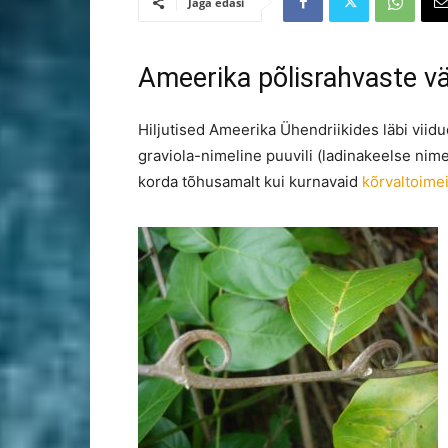
Jaga edasi
Ameerika põlisrahvaste väh
Hiljutised Ameerika Ühendriikides läbi vii
graviola-nimeline puuvili (ladinakeelse ni
korda tõhusamalt kui kurnavaid
kõrvaltoime