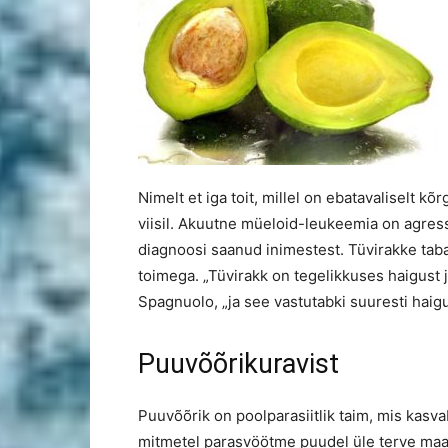
Nimelt et iga toit, millel on ebatavaliselt k
viisil. Akuutne müeloid-leukeemia on agress
diagnoosi saanud inimestest. Tüvirakke tab
toimega. „Tüvirakk on tegelikkuses haigust j
Spagnuolo, „ja see vastutabki suuresti haig
Puuvõõrikuravist
Puuvõõrik on poolparasiitlik taim, mis kasva
mitmetel parasvöötme puudel üle terve maa