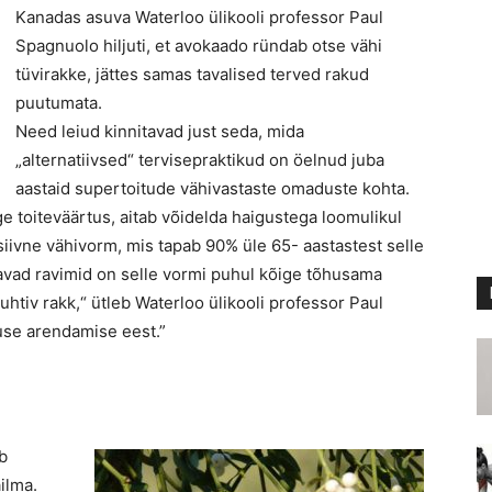
Kanadas asuva Waterloo ülikooli professor Paul
Spagnuolo hiljuti, et avokaado ründab otse vähi
tüvirakke, jättes samas tavalised terved rakud
puutumata.
Need leiud kinnitavad just seda, mida
„alternatiivsed“ tervisepraktikud on öelnud juba
aastaid supertoitude vähivastaste omaduste kohta.
õrge toiteväärtus, aitab võidelda haigustega loomulikul
iivne vähivorm, mis tapab 90% üle 65- aastastest selle
avad ravimid on selle vormi puhul kõige tõhusama
uhtiv rakk,“ ütleb Waterloo ülikooli professor Paul
use arendamise eest.”
b
ilma.