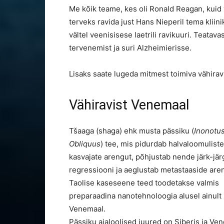
Me kõik teame, kes oli Ronald Reagan, kuid v
terveks ravida just Hans Nieperil tema klii
vältel veenisisese laetrili ravikuuri. Teatav
tervenemist ja suri Alzheimierisse.
Lisaks saate lugeda mitmest toimiva vähiravi
Vähiravist Venemaal
Tšaaga (shaga) ehk musta pässiku (
Inonotu
Obliquus
) tee, mis pidurdab halvaloomuliste
kasvajate arengut, põhjustab nende järk-järg
regressiooni ja aeglustab metastaaside are
Taolise kaseseene teed toodetakse valmis
preparaadina nanotehnoloogia alusel ainult
Venemaal.
Pässiku ajaloolised juured on Siberis ja Ve