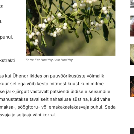
ka
l.
 puhul.
strakti
Foto: Eat Healthy Live Healthy
mas kui Ühendriikides on puuvõõrikusüste võimalik
vikuur sellega võib kesta mitmest kuust kuni mitme
 järk-järgult vastavalt patsiendi üldisele seisundile,
manustatakse tavaliselt nahaaluse süstina, kuid vahel
s maksa-, söögitoru- või emakakaelakasvaja puhul. Seda
vaja ja seljaajuvähi korral.