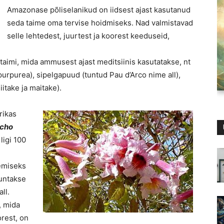
Amazonase põliselanikud on iidsest ajast kasutanud
seda taime oma tervise hoidmiseks. Nad valmistavad
selle lehtedest, juurtest ja koorest keeduseid,
 taimi, mida ammusest ajast meditsiinis kasutatakse, nt
urpurea), sipelgapuud (tuntud Pau d’Arco nime all),
iitake ja maitake).
rikas
cho
ligi 100
gemiseks
tuntakse
ll.
, mida
rest, on