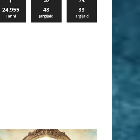
24,955
48
33
Fänni
Järgijaid
Järgijaid