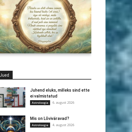
Uued
Juhend eluks, milleks sind ette
ei valmistatud
6. august 2026
Astroloogia
Mis on Lõviväravad?
4. august 2026
Astroloogia