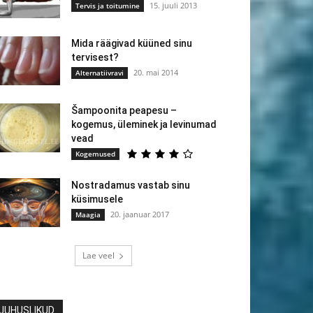
15. juuli 2013
Tervis ja toitumine
Mida räägivad küüned sinu
tervisest?
20. mai 2014
Alternatiivravi
Šampoonita peapesu –
kogemus, üleminek ja levinumad
vead
Kogemused
Nostradamus vastab sinu
küsimusele
20. jaanuar 2017
Maagia
Lae veel
JUHUSLIKUD