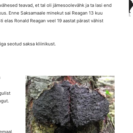
ähesed teavad, et tal oli jämesoolevähk ja ta lasi end
nikus. Enne Saksamaale minekut sai Reagan 13 kuu
asti elas Ronald Reagan veel 19 aastat pärast vähist
ga seotud saksa kliinikust.
s
ulist
ngut.
nemaal,