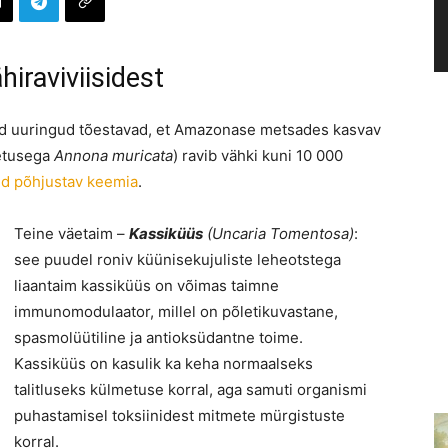
iraviviisidest
dud uuringud tõestavad, et Amazonase metsades kasvav
metusega
Annona muricata
) ravib vähki kuni 10 000
id põhjustav keemia
.
Teine väetaim –
Kassiküüs
(Uncaria Tomentosa)
:
see puudel roniv küünisekujuliste leheotstega
liaantaim kassiküüs on võimas taimne
immunomodulaator, millel on põletikuvastane,
spasmolüütiline ja antioksüdantne toime.
Kassiküüs on kasulik ka keha normaalseks
talitluseks külmetuse korral, aga samuti organismi
puhastamisel toksiinidest mitmete mürgistuste
korral.