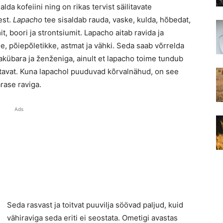
lda kofeiini ning on rikas tervist säilitavate
est.
Lapacho
tee sisaldab rauda, vaske, kulda, hõbedat,
, boori ja strontsiumit. Lapacho aitab ravida ja
me, põiepõletikke, astmat ja vähki. Seda saab võrrelda
übara ja ženženiga, ainult et lapacho toime tundub
tavat. Kuna lapachol puuduvad kõrvalnähud, on see
rase raviga.
Ads
Seda rasvast ja toitvat puuvilja söövad paljud, kuid
vähiraviga seda eriti ei seostata. Ometigi avastas