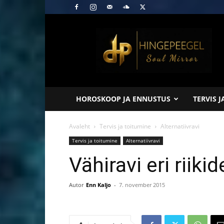
Hingepeegel
HOROSKOOP JA ENNUSTUS
TERVIS 
Avaleht
Tervis ja toitumine
Alternatiivravi
Tervis ja toitumine
Alternatiivravi
Vähiravi eri riikid
Autor
Enn Kaljo
-
7. november 2015