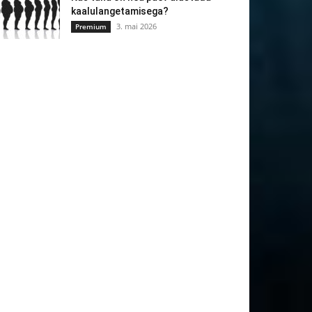
kaalulangetamisega?
3. mai 2026
Premium