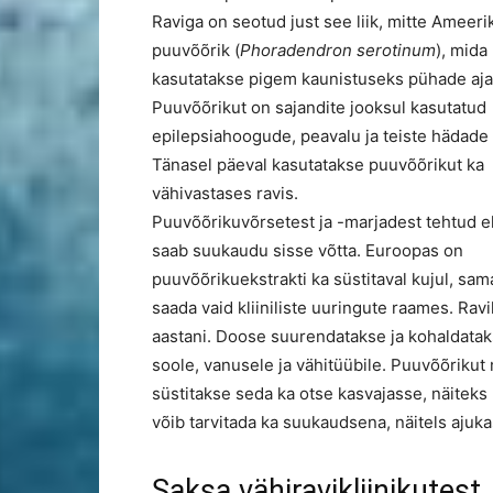
Raviga on seotud just see liik, mitte Ameeri
puuvõõrik (
Phoradendron serotinum
), mida
kasutatakse pigem kaunistuseks pühade aja
Puuvõõrikut on sajandite jooksul kasutatud
epilepsiahoogude, peavalu ja teiste hädade
Tänasel päeval kasutatakse puuvõõrikut ka
vähivastases ravis.
Puuvõõrikuvõrsetest ja -marjadest tehtud ek
saab suukaudu sisse võtta. Euroopas on
puuvõõrikuekstrakti ka süstitaval kujul, sa
saada vaid kliiniliste uuringute raames. Ra
aastani. Doose suurendatakse ja kohaldatakse
soole, vanusele ja vähitüübile. Puuvõõrikut 
süstitakse seda ka otse kasvajasse, näitek
võib tarvitada ka suukaudsena, näitels ajukas
Saksa vähiravikliinikutest