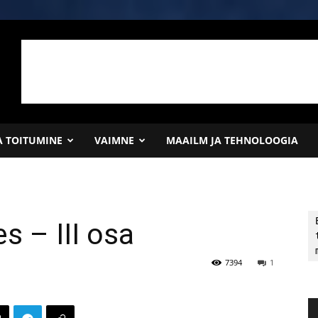
JA TOITUMINE
VAIMNE
MAAILM JA TEHNOLOOGIA
es – III osa
7394
1