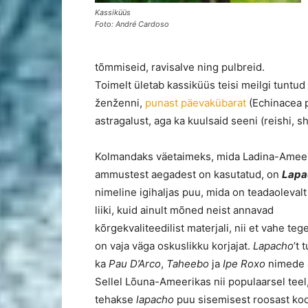
Kassiküüs
Foto: André Cardoso
tõmmiseid, ravisalve ning pulbreid.
Toimelt ületab kassiküüs teisi meilgi tuntud
ženženni,
punast päevakübarat
(Echinacea p
astragalust, aga ka kuulsaid seeni (reishi, sh
Kolmandaks väetaimeks, mida Ladina-Amee
ammustest aegadest on kasutatud, on
Lapa
nimeline igihaljas puu, mida on teadaolevalt 
liiki, kuid ainult mõned neist annavad
kõrgekvaliteedilist materjali, nii et vahe te
on vaja väga oskuslikku korjajat.
Lapacho
’t 
ka
Pau D’Arco
,
Taheebo
ja
Ipe Roxo
nimede a
Sellel Lõuna-Ameerikas nii populaarsel teel
tehakse
lapacho
puu sisemisest roosast koo