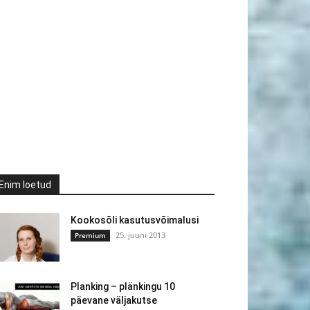
Enim loetud
Kookosõli kasutusvõimalusi
25. juuni 2013
Premium
Planking – plänkingu 10
päevane väljakutse