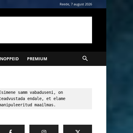
Reede, 7 august 2026
NOPPEID
PREMIUM
Esimene samm vabaduseni, on 
teadvustada endale, et elame 
manipuleeritud maailmas.