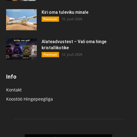
Kiri oma tuleviku minale
16. juuli 2026
Premium
Alateadvustest – Vali oma hinge
kristallikotike
12. juuli 2026
Premium
Info
Kontakt
Koostöö Hingepeegliga