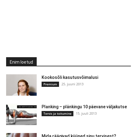
Enim loetud
Kookosõli kasutusvõimalusi
25. juuni 2013
Premium
Planking – plänkingu 10 päevane väljakutse
15. juuli 2013
Tervis ja toitumine
Mida räägivad küüned sinu tervisest?