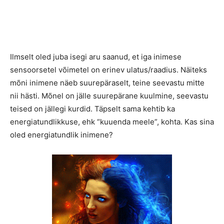
Ilmselt oled juba isegi aru saanud, et iga inimese
sensoorsetel võimetel on erinev ulatus/raadius. Näiteks
mõni inimene näeb suurepäraselt, teine seevastu mitte
nii hästi. Mõnel on jälle suurepärane kuulmine, seevastu
teised on jällegi kurdid. Täpselt sama kehtib ka
energiatundlikkuse, ehk “kuuenda meele”, kohta. Kas sina
oled energiatundlik inimene?