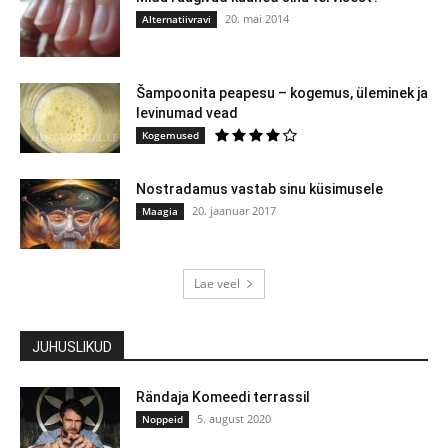
20. mai 2014
Alternatiivravi
Šampoonita peapesu – kogemus, üleminek ja
levinumad vead
Kogemused
Nostradamus vastab sinu küsimusele
20. jaanuar 2017
Maagia
Lae veel
JUHUSLIKUD
Rändaja Komeedi terrassil
5. august 2020
Noppeid