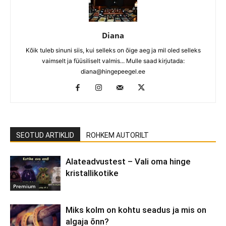
Diana
Kõik tuleb sinuni siis, kui selleks on õige aeg ja mil oled selleks
vaimselt ja füüsiliselt valmis... Mulle saad kirjutada:
diana@hingepeegel.ee
SEOTUD ARTIKLID
ROHKEM AUTORILT
Alateadvustest – Vali oma hinge
kristallikotike
Premium
Miks kolm on kohtu seadus ja mis on
algaja õnn?