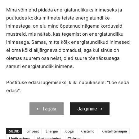
Mina võin end pidada energiatundlikuks inimeseks ja
puutudes kokku mitmete teiste energiatundlike
inimestega, on elu mind õpetanud nägema korduvaid
mustreid, mis näitab, kas tegemist on energiatundliku
inimesega. Samas, mitte kõik energiatundlikud inimesed
ei oma kõiki alljärgnevaid omadusi, aga kui sinus on
olemas suurem osa neist, oled suure tõenäosusega
samuti energiatundlik inimene.
Postituse edasi lugemiseks, kliki nupukesele: “Loe seda
edasi”.
Tagasi
Järgmine
SILDID
Empaat
Energia
Jooga
Kristallid
Kristalliteraapia
Meditatsioon
Mediteerimine
Tšakrad