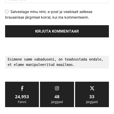
Salvestage minu nimi, e-post ja veebisait sellesse
brauserisse järgmisel korral, kui ma kommenteerin.
Esimene samm vabaduseni, on teadvustada endale, 
et elame manipuleeritud maailmas.
24,953
48
33
Fänni
Järgijaid
Järgijaid