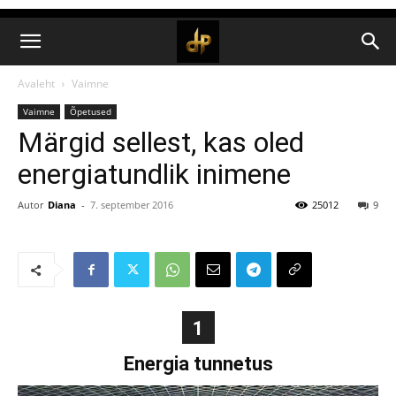
Avaleht
Vaimne
Vaimne
Õpetused
Märgid sellest, kas oled
energiatundlik inimene
Autor
Diana
-
7. september 2016
25012
9
1
Energia tunnetus