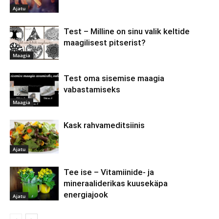
Ajatu
Test – Milline on sinu valik keltide
maagilisest pitserist?
Maagia
Test oma sisemise maagia
vabastamiseks
Maagia
Kask rahvameditsiinis
Ajatu
Tee ise – Vitamiinide- ja
mineraaliderikas kuusekäpa
energiajook
Ajatu