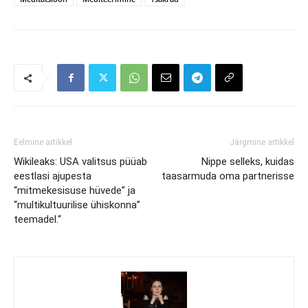
Eelmine artikkel
Järgmine artikkel
Wikileaks: USA valitsus püüab
Nippe selleks, kuidas
eestlasi ajupesta
taasarmuda oma partnerisse
“mitmekesisuse hüvede” ja
“multikultuurilise ühiskonna”
teemadel.“