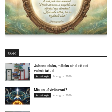
Uued
Juhend eluks, milleks sind ette ei
valmistatud
6. august 2026
Astroloogia
Mis on Lõviväravad?
4. august 2026
Astroloogia