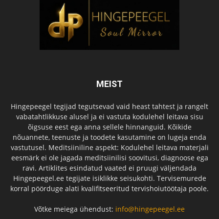
MEIST
Hingepeegel tegijad tegutsevad vaid heast tahtest ja rangelt
vabatahtlikkuse alusel ja ei vastuta kodulehel leitava sisu
õigsuse eest ega anna sellele hinnanguid. Kõikide
nõuannete, teenuste ja toodete kasutamine on lugeja enda
vastutusel. Meditsiiniline aspekt: Kodulehel leitava materjali
eesmärk ei ole jagada meditsiinilisi soovitusi, diagnoose ega
ravi. Artiklites esindatud vaated ei pruugi väljendada
Hingepeegel.ee tegijate isiklikke seisukohti. Tervisemurede
korral pöörduge alati kvalifitseeritud tervishoiutöötaja poole.
Võtke meiega ühendust:
info@hingepeegel.ee