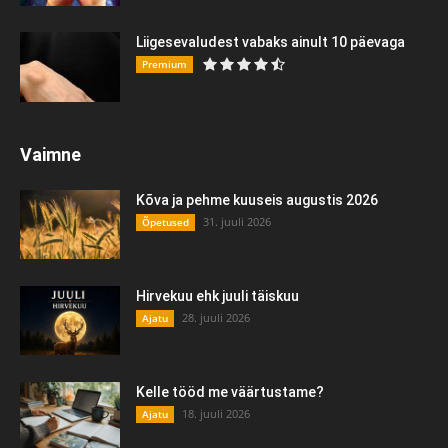
Liigesevaludest vabaks ainult 10 päevaga
Premium
Vaimne
Kõva ja pehme kuuseis augustis 2026
31. juuli 2026
Õpetused
Hirvekuu ehk juuli täiskuu
28. juuli 2026
Ajatu
Kelle tööd me väärtustame?
18. juuli 2026
Ajatu