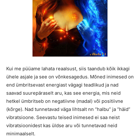
Kui me püüame lahata reaalsust, siis taandub kõik ikkagi
ühele asjale ja see on võnkesagedus. Mõned inimesed on
end ümbritsevast energiast vägagi teadlikud ja nad
saavad suurepäraselt aru, kas see energia, mis neid
hetkel ümbritseb on negatiivne (madal) või positiivne
(kõrge). Nad tunnetavad väga lihtsalt nn “halbu” ja “häid”
vibratsioone. Seevastu teised inimesed ei saa neist
vibratsioonidest kas üldse aru või tunnetavad neid
minimaalselt.