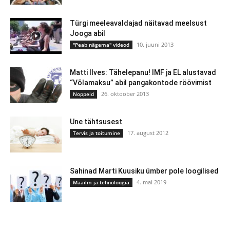
Türgi meeleavaldajad näitavad meelsust
Jooga abil
10. juuni 2013
"Peab nägema" videod
Matti Ilves: Tähelepanu! IMF ja EL alustavad
“Võlamaksu” abil pangakontode röövimist
26. oktoober 2013
Noppeid
Une tähtsusest
17. august 2012
Tervis ja toitumine
Sahinad Marti Kuusiku ümber pole loogilised
4. mai 2019
Maailm ja tehnoloogia