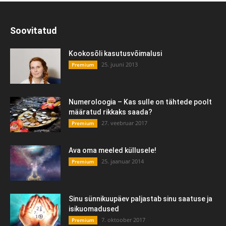
Soovitatud
Kookosõli kasutusvõimalusi
25. juuni 2013
Premium
Numeroloogia – Kas sulle on tähtede poolt
määratud rikkaks saada?
27. veebruar 2017
Premium
Ava oma meeled küllusele!
25. jaanuar 2014
Premium
Sinu sünnikuupäev paljastab sinu saatuse ja
isikuomadused
7. oktoober 2017
Premium