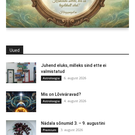
Uued
Juhend eluks, milleks sind ette ei
valmistatud
6. august 2026
Astroloogia
Mis on Lõviväravad?
4. august 2026
Astroloogia
Nädala sõnumid 3. – 9. augustini
3. august 2026
Premium