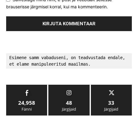
brauserisse järgmisel korral, kui ma kommenteerin.
Esimene samm vabaduseni, on teadvustada endale, 
et elame manipuleeritud maailmas.
24,958
48
33
Fänni
Järgijaid
Järgijaid