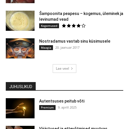
Šampoonita peapesu – kogemus, üleminek ja
levinumad vead
Kogemused
Nostradamus vastab sinu küsimusele
20. jaanuar 2017
Maagia
Lae veel
JUHUSLIKUD
Autentsuses peitub võti
9. aprill 2025
Premium
Väärtused ja ettevõtmised muutvas