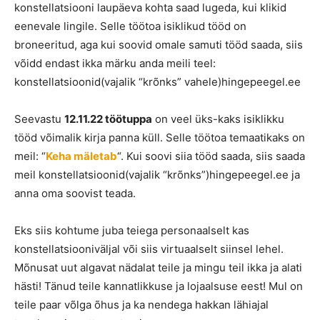
konstellatsiooni laupäeva kohta saad lugeda, kui klikid
eenevale lingile. Selle töötoa isiklikud tööd on
broneeritud, aga kui soovid omale samuti tööd saada, siis
võidd endast ikka märku anda meili teel:
konstellatsioonid(vajalik “krõnks” vahele)hingepeegel.ee
Seevastu
12.11.22 töötuppa
on veel üks-kaks isiklikku
tööd võimalik kirja panna küll. Selle töötoa temaatikaks on
meil: “
Keha mäletab
“. Kui soovi siia tööd saada, siis saada
meil konstellatsioonid(vajalik “krõnks”)hingepeegel.ee ja
anna oma soovist teada.
Eks siis kohtume juba teiega personaalselt kas
konstellatsiooniväljal või siis virtuaalselt siinsel lehel.
Mõnusat uut algavat nädalat teile ja mingu teil ikka ja alati
hästi! Tänud teile kannatlikkuse ja lojaalsuse eest! Mul on
teile paar võlga õhus ja ka nendega hakkan lähiajal