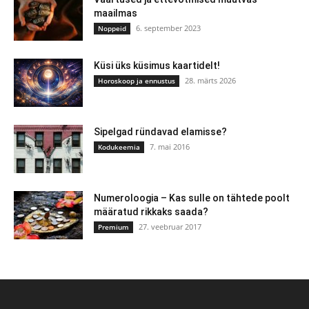
maailmas
6. september 2023
Noppeid
Küsi üks küsimus kaartidelt!
28. märts 2026
Horoskoop ja ennustus
Sipelgad ründavad elamisse?
7. mai 2016
Kodukeemia
Numeroloogia – Kas sulle on tähtede poolt
määratud rikkaks saada?
27. veebruar 2017
Premium