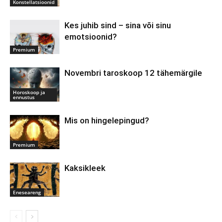
Konstellatsioonid
Kes juhib sind – sina või sinu
emotsioonid?
Premium
Novembri taroskoop 12 tähemärgile
Horoskoop ja
ennustus
Mis on hingelepingud?
Premium
Kaksikleek
Eneseareng