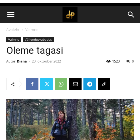
Avaleht
Vaimne
Vaimne
Väljendusvabadus
Oleme tagasi
Autor
Diana
-
23. oktoober 2022
1523
0