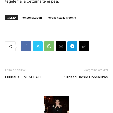
tegelema ja pettuma te ei pea.
SILDID
Konstellatsioon
Perekonstellatsioonid
Eelmine artikkel
Järgmine artikkel
Luuletus – MEM CAFE
Kuldsed Barsid Hõbeallikas