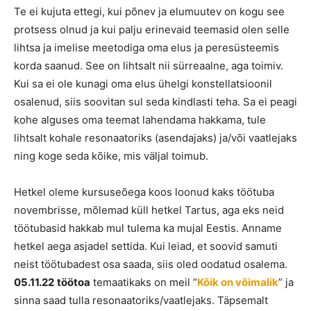
Te ei kujuta ettegi, kui põnev ja elumuutev on kogu see
protsess olnud ja kui palju erinevaid teemasid olen selle
lihtsa ja imelise meetodiga oma elus ja peresüsteemis
korda saanud. See on lihtsalt nii sürreaalne, aga toimiv.
Kui sa ei ole kunagi oma elus ühelgi konstellatsioonil
osalenud, siis soovitan sul seda kindlasti teha. Sa ei peagi
kohe alguses oma teemat lahendama hakkama, tule
lihtsalt kohale resonaatoriks (asendajaks) ja/või vaatlejaks
ning koge seda kõike, mis väljal toimub.
Hetkel oleme kursuseõega koos loonud kaks töötuba
novembrisse, mõlemad küll hetkel Tartus, aga eks neid
töötubasid hakkab mul tulema ka mujal Eestis. Anname
hetkel aega asjadel settida. Kui leiad, et soovid samuti
neist töötubadest osa saada, siis oled oodatud osalema.
05.11.22
töötoa
temaatikaks on meil “
Kõik on võimalik
” ja
sinna saad tulla resonaatoriks/vaatlejaks. Täpsemalt