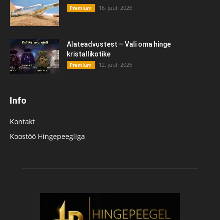
16. juuli 2026
Premium
Alateadvustest – Vali oma hinge
kristallikotike
12. juuli 2026
Premium
Info
Kontakt
Koostöö Hingepeegliga