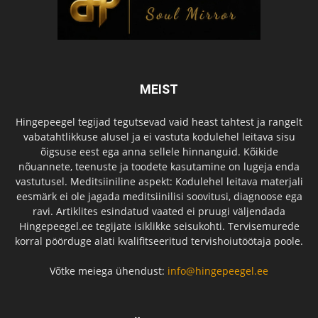
MEIST
Hingepeegel tegijad tegutsevad vaid heast tahtest ja rangelt
vabatahtlikkuse alusel ja ei vastuta kodulehel leitava sisu
õigsuse eest ega anna sellele hinnanguid. Kõikide
nõuannete, teenuste ja toodete kasutamine on lugeja enda
vastutusel. Meditsiiniline aspekt: Kodulehel leitava materjali
eesmärk ei ole jagada meditsiinilisi soovitusi, diagnoose ega
ravi. Artiklites esindatud vaated ei pruugi väljendada
Hingepeegel.ee tegijate isiklikke seisukohti. Tervisemurede
korral pöörduge alati kvalifitseeritud tervishoiutöötaja poole.
Võtke meiega ühendust:
info@hingepeegel.ee