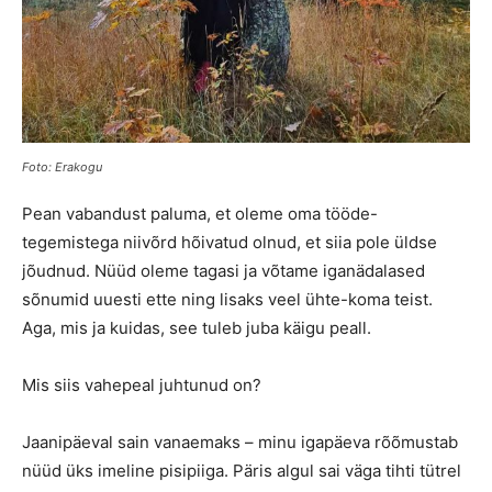
Foto: Erakogu
Pean vabandust paluma, et oleme oma tööde-
tegemistega niivõrd hõivatud olnud, et siia pole üldse
jõudnud. Nüüd oleme tagasi ja võtame iganädalased
sõnumid uuesti ette ning lisaks veel ühte-koma teist.
Aga, mis ja kuidas, see tuleb juba käigu peall.
Mis siis vahepeal juhtunud on?
Jaanipäeval sain vanaemaks – minu igapäeva rõõmustab
nüüd üks imeline pisipiiga. Päris algul sai väga tihti tütrel