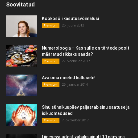
Soovitatud
Kookosõli kasutusvõimalusi
25. juuni 2013
Premium
Numeroloogia – Kas sulle on tähtede poolt
määratud rikkaks saada?
27. veebruar 2017
Premium
Ava oma meeled küllusele!
25. jaanuar 2014
Premium
Sinu sünnikuupäev paljastab sinu saatuse ja
isikuomadused
7. oktoober 2017
Premium
Liigesevaludest vabaks ainult 10 päevaga