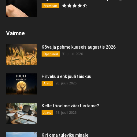
Premium
Vaimne
Kõva ja pehme kuuseis augustis 2026
31. juuli 2026
Õpetused
Hirvekuu ehk juuli täiskuu
28. juuli 2026
Ajatu
Kelle tööd me väärtustame?
18. juuli 2026
Ajatu
Kiri oma tuleviku minale