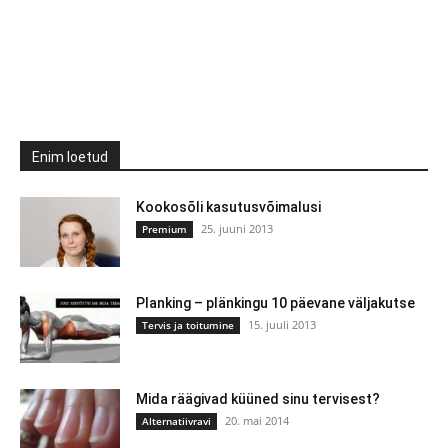
Enim loetud
Kookosõli kasutusvõimalusi
25. juuni 2013
Premium
Planking – plänkingu 10 päevane väljakutse
15. juuli 2013
Tervis ja toitumine
Mida räägivad küüned sinu tervisest?
20. mai 2014
Alternatiivravi