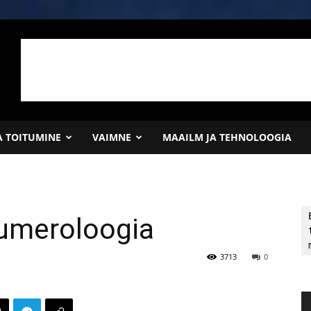
JA TOITUMINE
VAIMNE
MAAILM JA TEHNOLOOGIA
numeroloogia
3713
0