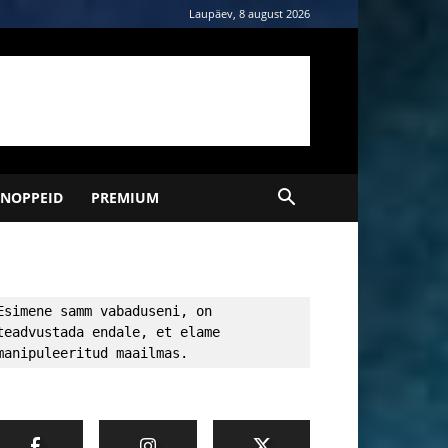
Laupäev, 8 august 2026
NOPPEID
PREMIUM
Esimene samm vabaduseni, on 
teadvustada endale, et elame 
manipuleeritud maailmas.