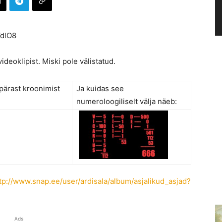
VdlO8
ideoklipist. Miski pole välistatud.
pärast kroonimist
Ja kuidas see
numeroloogiliselt välja näeb:
tp://www.snap.ee/user/ardisala/album/asjalikud_asjad?
Ads