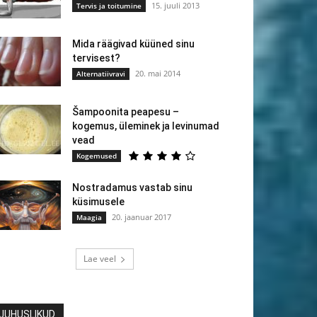
15. juuli 2013
Tervis ja toitumine
Mida räägivad küüned sinu
tervisest?
20. mai 2014
Alternatiivravi
Šampoonita peapesu –
kogemus, üleminek ja levinumad
vead
Kogemused
Nostradamus vastab sinu
küsimusele
20. jaanuar 2017
Maagia
Lae veel
JUHUSLIKUD