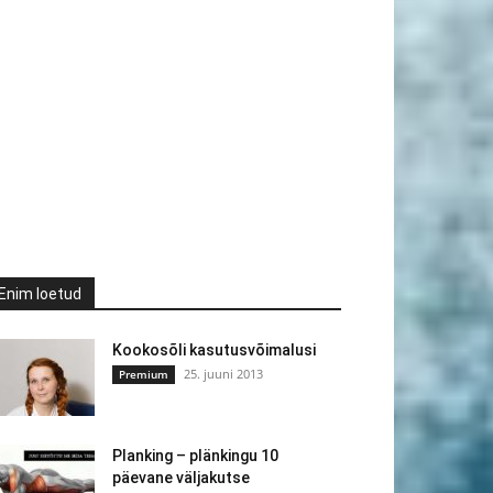
Enim loetud
Kookosõli kasutusvõimalusi
25. juuni 2013
Premium
Planking – plänkingu 10
päevane väljakutse