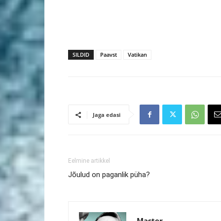
SILDID
Paavst
Vatikan
Jaga edasi
Eelmine artikkel
Jõulud on paganlik püha?
Master