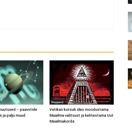
Noppeid
muutused – paavstide
Vatikan kutsub üles moodustama
s ja palju muud
Maailma valitsust ja kehtestama Uut
Maailmakorda