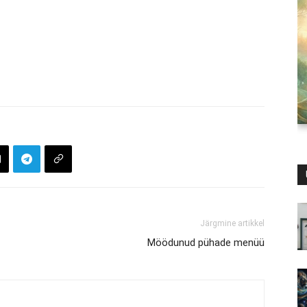
Järgmine artikkel
Möödunud pühade menüü