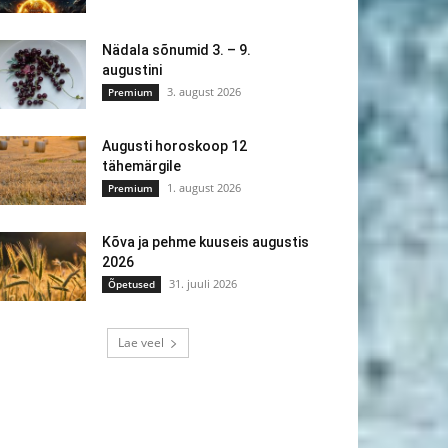
Nädala sõnumid 3. – 9.
augustini
3. august 2026
Premium
Augusti horoskoop 12
tähemärgile
1. august 2026
Premium
Kõva ja pehme kuuseis augustis
2026
31. juuli 2026
Õpetused
Lae veel