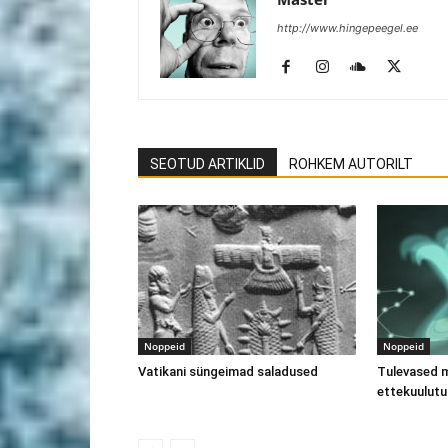
http://www.hingepeegel.ee
SEOTUD ARTIKLID
ROHKEM AUTORILT
Noppeid
Noppeid
Vatikani süngeimad saladused
Tulevased 
ettekuulutu