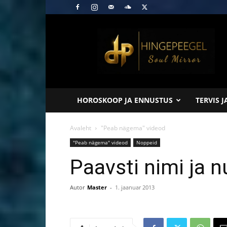
Hingepeegel
HOROSKOOP JA ENNUSTUS
TERVIS 
Avaleht
"Peab nägema" videod
"Peab nägema" videod
Noppeid
Paavsti nimi ja 
Autor
Master
-
1. jaanuar 2013