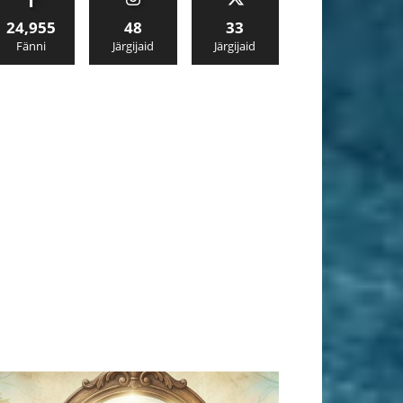
24,955
48
33
Fänni
Järgijaid
Järgijaid