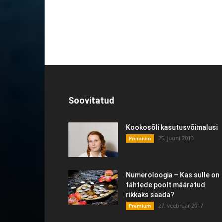
Soovitatud
Kookosõli kasutusvõimalusi
25. juuni 2013
Premium
Numeroloogia – Kas sulle on
tähtede poolt määratud
rikkaks saada?
27. veebruar 2017
Premium