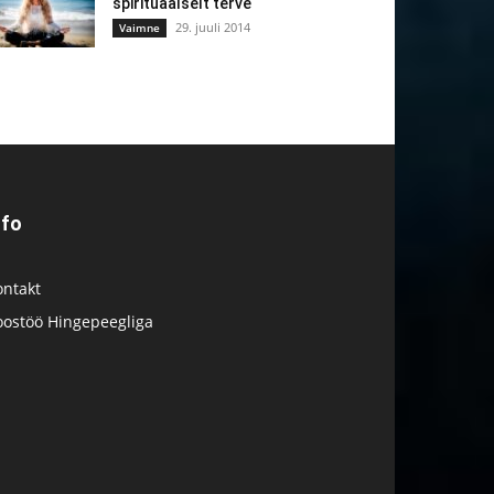
spirituaalselt terve
29. juuli 2014
Vaimne
nfo
ontakt
oostöö Hingepeegliga