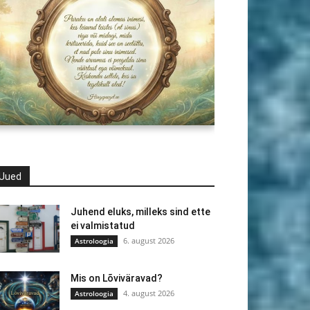
Uued
Juhend eluks, milleks sind ette
ei valmistatud
6. august 2026
Astroloogia
Mis on Lõviväravad?
4. august 2026
Astroloogia