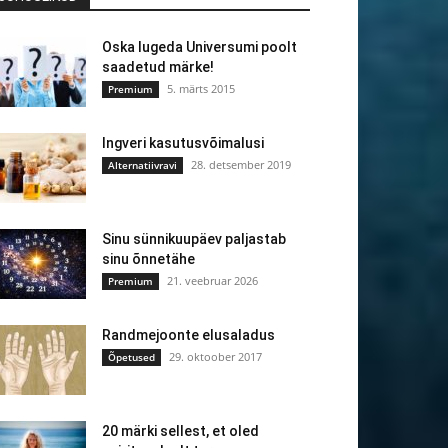
Oska lugeda Universumi poolt
saadetud märke!
5. märts 2015
Premium
Ingveri kasutusvõimalusi
28. detsember 2019
Alternatiivravi
Sinu sünnikuupäev paljastab
sinu õnnetähe
21. veebruar 2026
Premium
Randmejoonte elusaladus
29. oktoober 2017
Õpetused
20 märki sellest, et oled