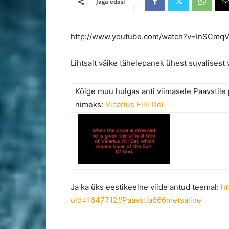
Jaga edasi
http://www.youtube.com/watch?v=InSCmq
Lihtsalt väike tähelepanek ühest suvalisest v
Kõige muu hulgas anti viimasele Paavstile 
nimeks:
Vicarius Filii Dei
Ja ka üks eestikeelne viide antud teemal:
ht
oid=1647712#Paavstja666metsaline