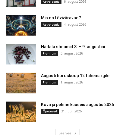
6. august 2026
Astroloogia
Mis on Lõviväravad?
4. august 2026
Astroloogia
Nädala sõnumid 3. – 9. augustini
3. august 2026
Premium
Augusti horoskoop 12 tähemärgile
1. august 2026
Premium
Kõva ja pehme kuuseis augustis 2026
31. juuli 2026
Õpetused
Lae veel