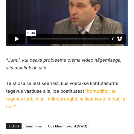
*Juhul, kui peaks probleeme olema video nägemisega,
siis otselink on siin
Teist osa sellest seeriast, kus võetakse kohtutäiturite
tegevus vaatluse alla, loe postitusest
“Kohtutäiturite
tegevus luubi alla – mängureeglid, millest keegi midagi ei
tea?”
SILDID
Säästmine
Uus Maailmakord (NWO)