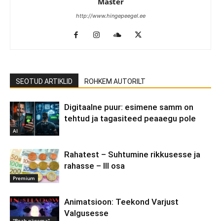
Master
http://www.hingepeegel.ee
SEOTUD ARTIKLID
ROHKEM AUTORILT
Digitaalne puur: esimene samm on
tehtud ja tagasiteed peaaegu pole
AI
Rahatest – Suhtumine rikkusesse ja
rahasse – III osa
Premium
Animatsioon: Teekond Varjust
Valgusesse
"Peab nägema"