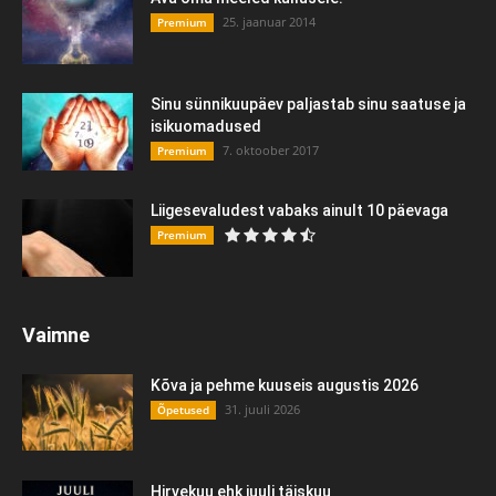
25. jaanuar 2014
Premium
Sinu sünnikuupäev paljastab sinu saatuse ja
isikuomadused
7. oktoober 2017
Premium
Liigesevaludest vabaks ainult 10 päevaga
Premium
Vaimne
Kõva ja pehme kuuseis augustis 2026
31. juuli 2026
Õpetused
Hirvekuu ehk juuli täiskuu