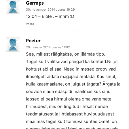
Germps
30. november 2014 Juures 19:29
12:04 – Eiole . – mhm :D
Vasta
Peeter
29. jaanuar 2014 Juures 11:02
See, millest räägitakse, on jäämäe tipp.
Tegelikult valitsevad pangad ka kohtuid.Nii,et
kohtust abi ei saa. Need inimesed proovivad
ilmselgelt aidata magajaid äratada. Kas sinul,
kulla kaasmaalane, on julgust ärgata? Ärgata ja
soovida elada edaspidi maailmas,kus sinu
lapsed ei pea hirmul olema oma vanemate
hirmudest, mis on tingitud lihtsalt nende
teadmatusest ja lihtlabasest huvipuudusest
maailmas tegelikult toimuva suhtes.Ometi on
olemas lahendused! Maailma saab muuta vaid