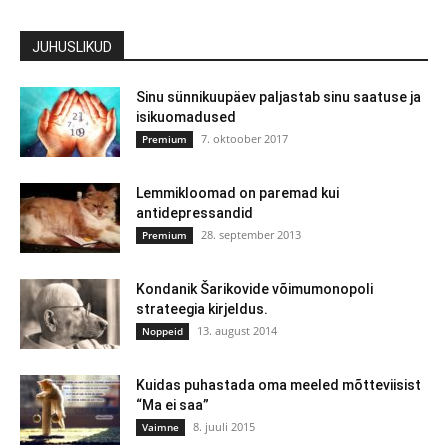
JUHUSLIKUD
Sinu sünnikuupäev paljastab sinu saatuse ja
isikuomadused
7. oktoober 2017
Premium
Lemmikloomad on paremad kui
antidepressandid
28. september 2013
Premium
Kondanik Šarikovide võimumonopoli
strateegia kirjeldus.
13. august 2014
Noppeid
Kuidas puhastada oma meeled mõtteviisist
“Ma ei saa”
8. juuli 2015
Vaimne