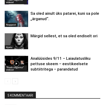
videod
Sa oled ainult üks patarei, kuni sa pole
„ärganud“.
Noppeid
Märgid sellest, et sa oled endiselt ori
Ajatu
Analüüsides 9/11 – Laiaulatusliku
pettuse skeem – eestikeelsete
"Peab nägema"
subtiitritega – parandatud
videod
5 KOMMENTAARI