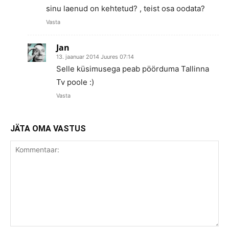
sinu laenud on kehtetud? , teist osa oodata?
Vasta
Jan
13. jaanuar 2014 Juures 07:14
Selle küsimusega peab pöörduma Tallinna
Tv poole :)
Vasta
JÄTA OMA VASTUS