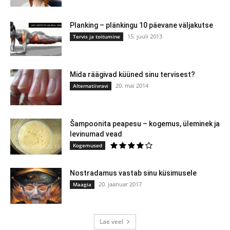
Planking – plänkingu 10 päevane väljakutse
15. juuli 2013
Tervis ja toitumine
Mida räägivad küüned sinu tervisest?
20. mai 2014
Alternatiivravi
Šampoonita peapesu – kogemus, üleminek ja
levinumad vead
Kogemused
Nostradamus vastab sinu küsimusele
20. jaanuar 2017
Maagia
Lae veel