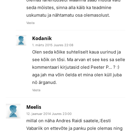
seda möistes, sinna alla käib ka teadmine
uskumatu ja nähtamatu osa olemasolust.
Vasta
Kodanik
1. märts 2015 Juures 22:08
Olen seda kõike suhteliselt kaua uurinud ja
see kõik on tõsi. Ma arvan et see kes sa selle
kommentaari kirjutasid oled Peeter P… ? :)
aga jah ma võin öelda et mina olen küll juba
nö ärganud.
Vasta
Meelis
12. jaanuar 2014 Juures 23:00
millal on näha Andres Raidi saatele,:Eesti
Vabariik on ettevõte ja panku pole olemas ning