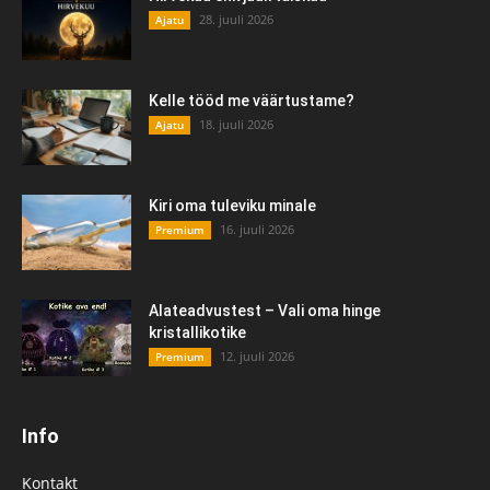
28. juuli 2026
Ajatu
Kelle tööd me väärtustame?
18. juuli 2026
Ajatu
Kiri oma tuleviku minale
16. juuli 2026
Premium
Alateadvustest – Vali oma hinge
kristallikotike
12. juuli 2026
Premium
Info
Kontakt