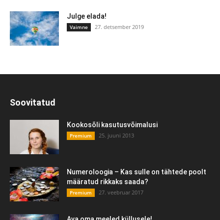
Julge elada!
27. detsember 2019
Vaimne
Soovitatud
Kookosõli kasutusvõimalusi
25. juuni 2013
Premium
Numeroloogia – Kas sulle on tähtede poolt
määratud rikkaks saada?
27. veebruar 2017
Premium
Ava oma meeled küllusele!