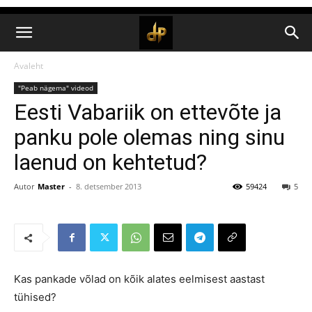
Avaleht
"Peab nägema" videod
Eesti Vabariik on ettevõte ja
panku pole olemas ning sinu
laenud on kehtetud?
Autor
Master
-
8. detsember 2013
59424
5
Kas pankade võlad on kõik alates eelmisest aastast
tühised?