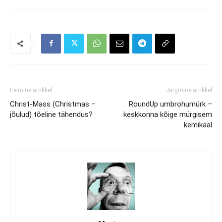
Eelmine artikkel
Järgmine artikkel
Christ-Mass (Christmas –
RoundUp umbrohumürk –
jõulud) tõeline tähendus?
keskkonna kõige mürgisem
kemikaal