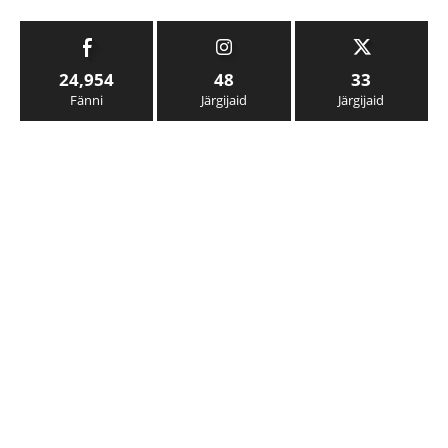
24,954
48
33
Fänni
Järgijaid
Järgijaid