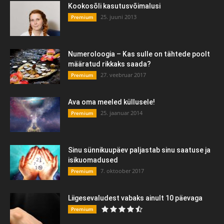
Kookosõli kasutusvõimalusi
25. juuni 2013
Premium
Numeroloogia – Kas sulle on tähtede poolt
määratud rikkaks saada?
27. veebruar 2017
Premium
Ava oma meeled küllusele!
25. jaanuar 2014
Premium
Sinu sünnikuupäev paljastab sinu saatuse ja
isikuomadused
7. oktoober 2017
Premium
Liigesevaludest vabaks ainult 10 päevaga
Premium