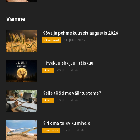
Vaimne
Kõva ja pehme kuuseis augustis 2026
31. juuli 2026
Õpetused
Hirvekuu ehk juuli täiskuu
28. juuli 2026
Ajatu
Kelle tööd me väärtustame?
18. juuli 2026
Ajatu
Kiri oma tuleviku minale
16. juuli 2026
Premium