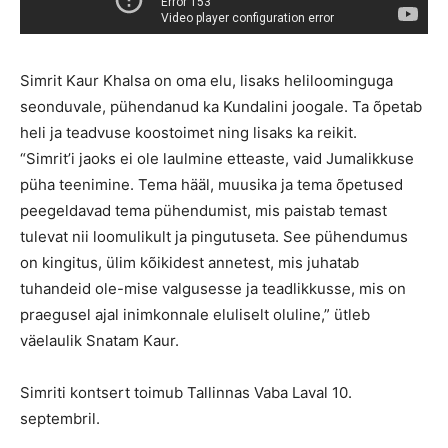
Simrit Kaur Khalsa on oma elu, lisaks heliloominguga
seonduvale, pühendanud ka Kundalini joogale. Ta õpetab
heli ja teadvuse koostoimet ning lisaks ka reikit.
“Simrit’i jaoks ei ole laulmine etteaste, vaid Jumalikkuse
püha teenimine. Tema hääl, muusika ja tema õpetused
peegeldavad tema pühendumist, mis paistab temast
tulevat nii loomulikult ja pingutuseta. See pühendumus
on kingitus, ülim kõikidest annetest, mis juhatab
tuhandeid ole-mise valgusesse ja teadlikkusse, mis on
praegusel ajal inimkonnale eluliselt oluline,” ütleb
väelaulik Snatam Kaur.
Simriti kontsert toimub Tallinnas Vaba Laval 10.
septembril.