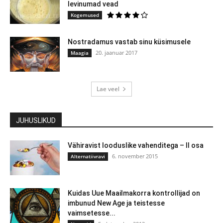
levinumad vead
Kogemused
Nostradamus vastab sinu küsimusele
20. jaanuar 2017
Maagia
Lae veel
JUHUSLIKUD
Vähiravist looduslike vahenditega – II osa
6. november 2015
Alternatiivravi
Kuidas Uue Maailmakorra kontrollijad on
imbunud New Age ja teistesse
vaimsetesse...