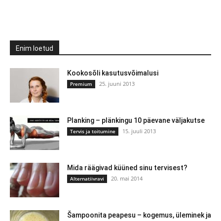
Enim loetud
Kookosõli kasutusvõimalusi
25. juuni 2013
Premium
Planking – plänkingu 10 päevane väljakutse
15. juuli 2013
Tervis ja toitumine
Mida räägivad küüned sinu tervisest?
20. mai 2014
Alternatiivravi
Šampoonita peapesu – kogemus, üleminek ja