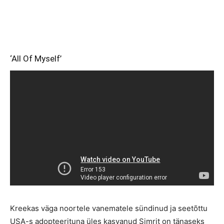
‘All Of Myself’
Kreekas väga noortele vanematele sündinud ja seetõttu
USA-s adopteerituna üles kasvanud Simrit on tänaseks