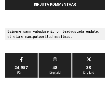
Esimene samm vabaduseni, on teadvustada endale, 
et elame manipuleeritud maailmas.
24,957
48
33
Fänni
Järgijaid
Järgijaid