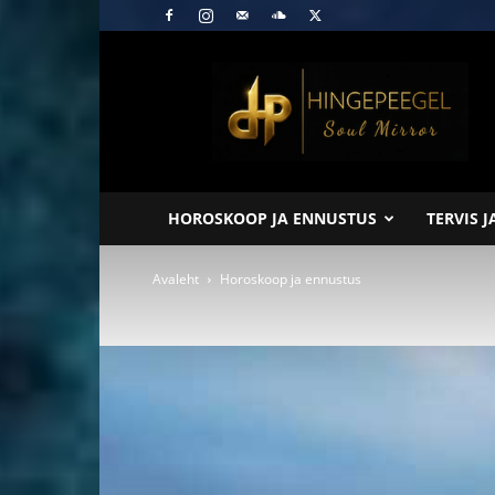
Hingepeegel
HOROSKOOP JA ENNUSTUS
TERVIS 
Avaleht
Horoskoop ja ennustus