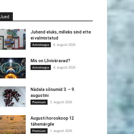
Uued
Juhend eluks, milleks sind ette
ei valmistatud
6. august 2026
Astroloogia
Mis on Lõviväravad?
4. august 2026
Astroloogia
Nädala sõnumid 3. – 9.
augustini
3. august 2026
Premium
Augusti horoskoop 12
tähemärgile
1. august 2026
Premium