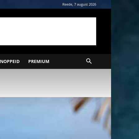
Reede, 7 august 2026
NOPPEID
PREMIUM