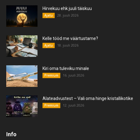
Hirvekuu ehk juuli täiskuu
28. juuli 2026
Ajatu
Kelle tööd me väärtustame?
18. juuli 2026
Ajatu
Kiri oma tuleviku minale
16. juuli 2026
Premium
Alateadvustest – Vali oma hinge kristallikotike
12. juuli 2026
Premium
Info