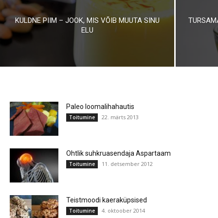
KULDNE PIIM – JOOK, MIS VÕIB MUUTA SINU
TURSAM
ELU
Paleo loomalihahautis
22. märts 2013
Toitumine
Ohtlik suhkruasendaja Aspartaam
11. detsember 2012
Toitumine
Teistmoodi kaeraküpsised
4. oktoober 2014
Toitumine