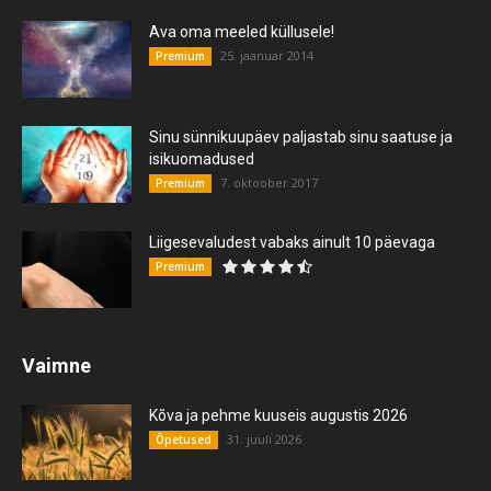
Ava oma meeled küllusele!
25. jaanuar 2014
Premium
Sinu sünnikuupäev paljastab sinu saatuse ja
isikuomadused
7. oktoober 2017
Premium
Liigesevaludest vabaks ainult 10 päevaga
Premium
Vaimne
Kõva ja pehme kuuseis augustis 2026
31. juuli 2026
Õpetused