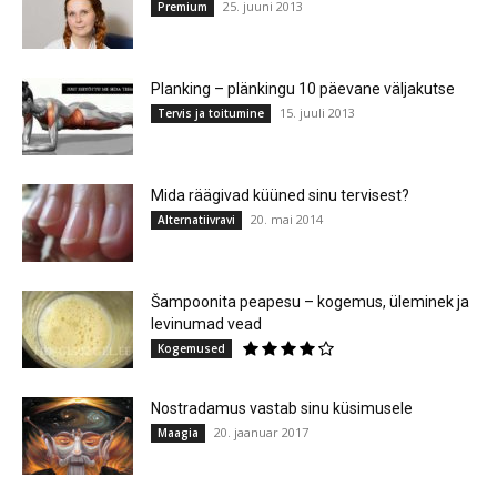
25. juuni 2013
Premium
Planking – plänkingu 10 päevane väljakutse
15. juuli 2013
Tervis ja toitumine
Mida räägivad küüned sinu tervisest?
20. mai 2014
Alternatiivravi
Šampoonita peapesu – kogemus, üleminek ja
levinumad vead
Kogemused
Nostradamus vastab sinu küsimusele
20. jaanuar 2017
Maagia