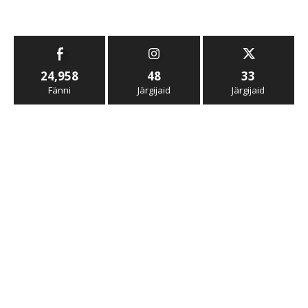
24,958
48
33
Fänni
Järgijaid
Järgijaid