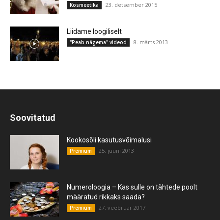
23. detsember 2015
Kosmeetika
Liidame loogiliselt
8. märts 2013
"Peab nägema" videod
Soovitatud
Kookosõli kasutusvõimalusi
25. juuni 2013
Premium
Numeroloogia – Kas sulle on tähtede poolt
määratud rikkaks saada?
27. veebruar 2017
Premium