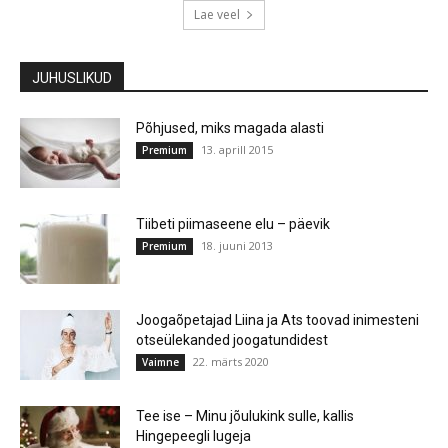
Lae veel
JUHUSLIKUD
Põhjused, miks magada alasti
13. aprill 2015
Premium
Tiibeti piimaseene elu – päevik
18. juuni 2013
Premium
Joogaõpetajad Liina ja Ats toovad inimesteni
otseülekanded joogatundidest
22. märts 2020
Vaimne
Tee ise – Minu jõulukink sulle, kallis
Hingepeegli lugeja