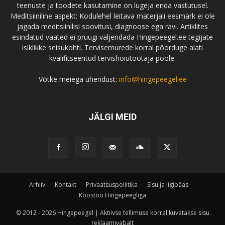
teenuste ja toodete kasutamine on lugeja enda vastutusel.
Meditsiiniline aspekt: Kodulehel leitava materjali eesmärk ei ole
jagada meditsiinilisi soovitusi, diagnoose ega ravi. Artiklites
esindatud vaated ei pruugi väljendada Hingepeegel.ee tegijate
isiklikke seisukohti. Tervisemurede korral pöörduge alati
kvalifitseeritud tervishoiutöötaja poole.
Võtke meiega ühendust:
info@hingepeegel.ee
JÄLGI MEID
Arhiiv
Kontakt
Privaatsuspoliitika
Sisu ja ligipääs
Koostöö Hingepeegliga
© 2012 - 2026 Hingepeegel | Aktiivse tellimuse korral kuvatakse sisu
reklaamivabalt