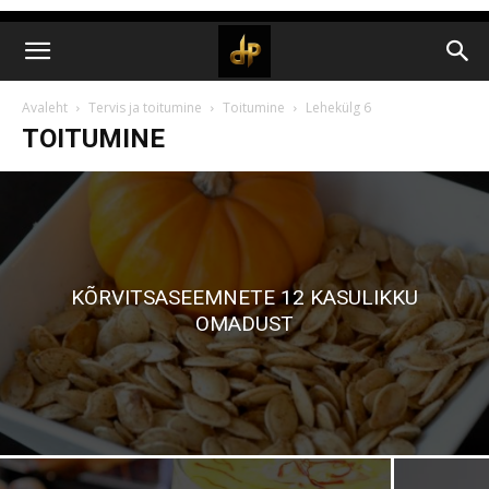
Avaleht
Tervis ja toitumine
Toitumine
Lehekülg 6
TOITUMINE
KÕRVITSASEEMNETE 12 KASULIKKU
OMADUST