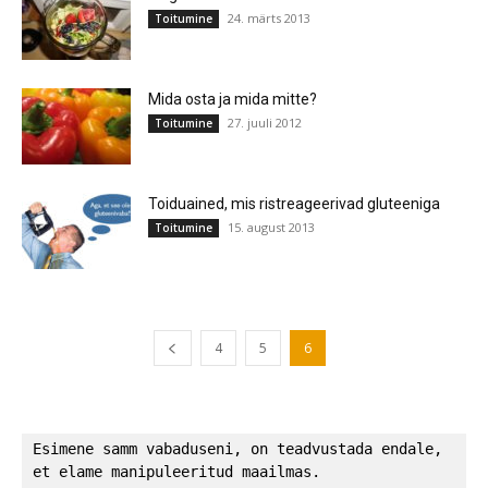
24. märts 2013
Toitumine
Mida osta ja mida mitte?
27. juuli 2012
Toitumine
Toiduained, mis ristreageerivad gluteeniga
15. august 2013
Toitumine
4
5
6
Esimene samm vabaduseni, on teadvustada endale, 
et elame manipuleeritud maailmas.