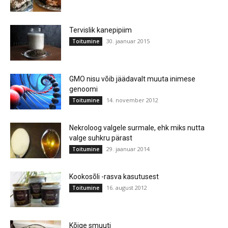
Tervislik kanepipiim
30. jaanuar 2015
Toitumine
GMO nisu võib jäädavalt muuta inimese
genoomi
14. november 2012
Toitumine
Nekroloog valgele surmale, ehk miks nutta
valge suhkru pärast
29. jaanuar 2014
Toitumine
Kookosõli -rasva kasutusest
16. august 2012
Toitumine
Kõige smuuti