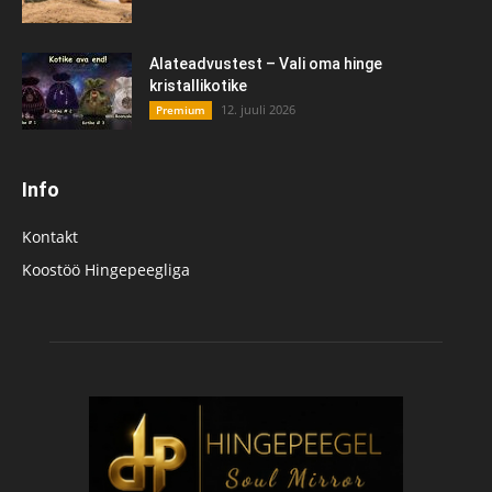
Alateadvustest – Vali oma hinge
kristallikotike
12. juuli 2026
Premium
Info
Kontakt
Koostöö Hingepeegliga