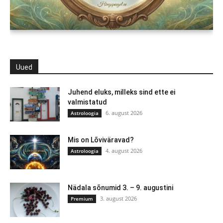
Uued
Juhend eluks, milleks sind ette ei
valmistatud
6. august 2026
Astroloogia
Mis on Lõviväravad?
4. august 2026
Astroloogia
Nädala sõnumid 3. – 9. augustini
3. august 2026
Premium