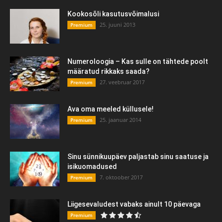
Kookosõli kasutusvõimalusi
25. juuni 2013
Premium
Numeroloogia – Kas sulle on tähtede poolt
määratud rikkaks saada?
27. veebruar 2017
Premium
Ava oma meeled küllusele!
25. jaanuar 2014
Premium
Sinu sünnikuupäev paljastab sinu saatuse ja
isikuomadused
7. oktoober 2017
Premium
Liigesevaludest vabaks ainult 10 päevaga
Premium