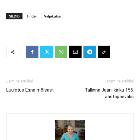
SILDID
Tinder
Väljakutse
Eelmine artikkel
Järgmine artikkel
Luuletus Esna mõisast
Tallinna Jaani kiriku 155.
aastapäevaks