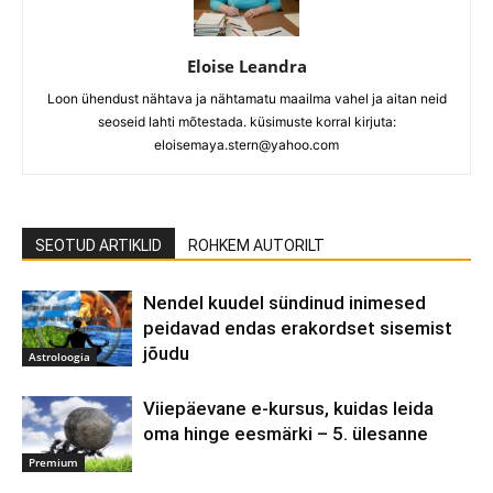
Eloise Leandra
Loon ühendust nähtava ja nähtamatu maailma vahel ja aitan neid
seoseid lahti mõtestada. küsimuste korral kirjuta:
eloisemaya.stern@yahoo.com
SEOTUD ARTIKLID
ROHKEM AUTORILT
Nendel kuudel sündinud inimesed
peidavad endas erakordset sisemist
jõudu
Astroloogia
Viiepäevane e-kursus, kuidas leida
oma hinge eesmärki – 5. ülesanne
Premium