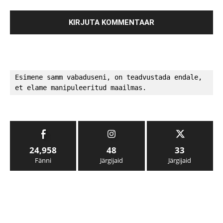
Esimene samm vabaduseni, on teadvustada endale, 
et elame manipuleeritud maailmas.
24,958
48
33
Fänni
Järgijaid
Järgijaid