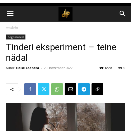
Avaleht
Kogemused
Tinderi eksperiment – teine
nädal
Autor
Eloise Leandra
-
20. november 2022
6838
0