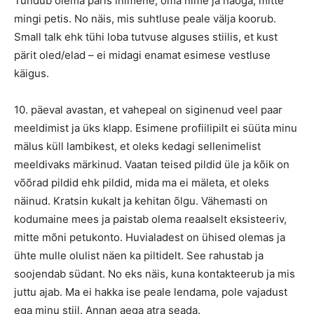
Tundub olema päris inimene, oma nime ja näoga, mitte
mingi petis. No näis, mis suhtluse peale välja koorub.
Small talk ehk tühi loba tutvuse alguses stiilis, et kust
pärit oled/elad – ei midagi enamat esimese vestluse
käigus.
10. päeval avastan, et vahepeal on siginenud veel paar
meeldimist ja üks klapp. Esimene profiilipilt ei süüta minu
mälus küll lambikest, et oleks kedagi sellenimelist
meeldivaks märkinud. Vaatan teised pildid üle ja kõik on
võõrad pildid ehk pildid, mida ma ei mäleta, et oleks
näinud. Kratsin kukalt ja kehitan õlgu. Vähemasti on
kodumaine mees ja paistab olema reaalselt eksisteeriv,
mitte mõni petukonto. Huvialadest on ühised olemas ja
ühte mulle olulist näen ka piltidelt. See rahustab ja
soojendab südant. No eks näis, kuna kontakteerub ja mis
juttu ajab. Ma ei hakka ise peale lendama, pole vajadust
ega minu stiil. Annan aega atra seada.