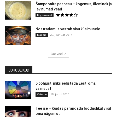
Šampoonita peapesu – kogemus, üleminek ja
levinumad vead
Kogemused
Nostradamus vastab sinu küsimusele
20. jaanuar 2017
Maagia
Lae veel
JUHUSLIKUD
5 põhjust, miks eelistada Eesti oma
vaimsust
18. juuni 2016
Vaimne
Tee ise – Kuidas parandada looduslikul viisil
oma nägemist