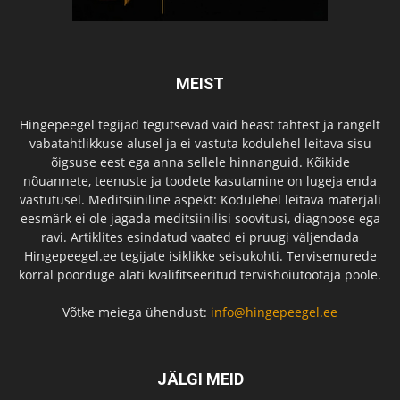
MEIST
Hingepeegel tegijad tegutsevad vaid heast tahtest ja rangelt
vabatahtlikkuse alusel ja ei vastuta kodulehel leitava sisu
õigsuse eest ega anna sellele hinnanguid. Kõikide
nõuannete, teenuste ja toodete kasutamine on lugeja enda
vastutusel. Meditsiiniline aspekt: Kodulehel leitava materjali
eesmärk ei ole jagada meditsiinilisi soovitusi, diagnoose ega
ravi. Artiklites esindatud vaated ei pruugi väljendada
Hingepeegel.ee tegijate isiklikke seisukohti. Tervisemurede
korral pöörduge alati kvalifitseeritud tervishoiutöötaja poole.
Võtke meiega ühendust:
info@hingepeegel.ee
JÄLGI MEID