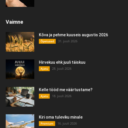
Vaimne
Kõva ja pehme kuuseis augustis 2026
31. juuli 2026
Õpetused
Hirvekuu ehk juuli täiskuu
28. juuli 2026
Ajatu
Kelle tööd me väärtustame?
18. juuli 2026
Ajatu
Kiri oma tuleviku minale
16. juuli 2026
Premium