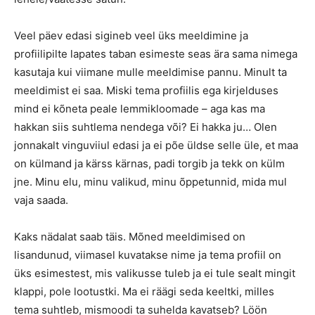
Veel päev edasi sigineb veel üks meeldimine ja
profiilipilte lapates taban esimeste seas ära sama nimega
kasutaja kui viimane mulle meeldimise pannu. Minult ta
meeldimist ei saa. Miski tema profiilis ega kirjelduses
mind ei kõneta peale lemmikloomade – aga kas ma
hakkan siis suhtlema nendega või? Ei hakka ju… Olen
jonnakalt vinguviiul edasi ja ei põe üldse selle üle, et maa
on külmand ja kärss kärnas, padi torgib ja tekk on külm
jne. Minu elu, minu valikud, minu õppetunnid, mida mul
vaja saada.
Kaks nädalat saab täis. Mõned meeldimised on
lisandunud, viimasel kuvatakse nime ja tema profiil on
üks esimestest, mis valikusse tuleb ja ei tule sealt mingit
klappi, pole lootustki. Ma ei räägi seda keeltki, milles
tema suhtleb, mismoodi ta suhelda kavatseb? Löön