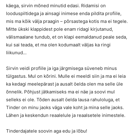
käega, sirvin mõned minutid edasi. Ridamisi on
looduspiltidega ja ainsagi inimese enda pildita profiile,
mis ma kõik välja praagin – põrsastega kotis ma ei tegele.
Mitte ükski klappidest pole enam ridagi kirjutanud,
välismaalane tundub, et on klapi eemaldanud peale seda,
kui sai teada, et ma olen kodumaalt väljas ka ringi
liikunud…
Sirvin veidi profiile ja iga järgmisega süveneb minus
tülgastus. Mul on kõrini. Mulle ei meeldi siin ja ma ei leia
ka kedagi meelepärast ja ausalt öelda olen ma selle üle
õnnelik. Põhjust jätkamiseks ma ei näe ja soovi mul
selleks ei ole. Tõden ausalt öelda lausa rahuloluga, et
Tinder on minu jaoks väga vale koht ja mina selle jaoks.
Lähen ja keskendun reaalelule ja reaalsetele inimestele.
Tinderdajatele soovin aga edu ja lõbu!