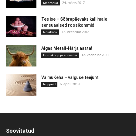
24. märts 2017
Maarohud
Tee ise – Sõbrapäevaks kallimale
sensuaalsed roosikommid
13. veebruar 2018
Nõiaköök
Algas Metall-Härja aasta!
12. veebruar 2021
Horoskoop ja ennustus
VaimuKeha – valguse teejuht
6. aprill 2019
Noppeid
Soovitatud