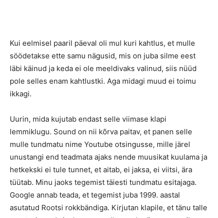
Kui eelmisel paaril päeval oli mul kuri kahtlus, et mulle
söödetakse ette samu nägusid, mis on juba silme eest
läbi käinud ja keda ei ole meeldivaks valinud, siis nüüd
pole selles enam kahtlustki. Aga midagi muud ei toimu
ikkagi.
Uurin, mida kujutab endast selle viimase klapi
lemmiklugu. Sound on nii kõrva paitav, et panen selle
mulle tundmatu nime Youtube otsingusse, mille järel
unustangi end teadmata ajaks nende muusikat kuulama ja
hetkekski ei tule tunnet, et aitab, ei jaksa, ei viitsi, ära
tüütab. Minu jaoks tegemist täiesti tundmatu esitajaga.
Google annab teada, et tegemist juba 1999. aastal
asutatud Rootsi rokkbändiga. Kirjutan klapile, et tänu talle