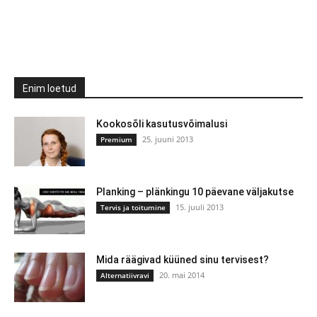
Enim loetud
Kookosõli kasutusvõimalusi
25. juuni 2013
Premium
Planking – plänkingu 10 päevane väljakutse
15. juuli 2013
Tervis ja toitumine
Mida räägivad küüned sinu tervisest?
20. mai 2014
Alternatiivravi