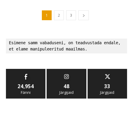
1
2
3
Esimene samm vabaduseni, on teadvustada endale, 
et elame manipuleeritud maailmas.
24,954
48
33
Fänni
Järgijaid
Järgijaid