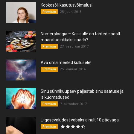
Kookosõli kasutusvõimalusi
25. juuni 2013
Premium
Numeroloogia – Kas sulle on tähtede poolt
määratud rikkaks saada?
27. veebruar 2017
Premium
Ava oma meeled küllusele!
25. jaanuar 2014
Premium
Sinu sünnikuupäev paljastab sinu saatuse ja
isikuomadused
7. oktoober 2017
Premium
Liigesevaludest vabaks ainult 10 päevaga
Premium