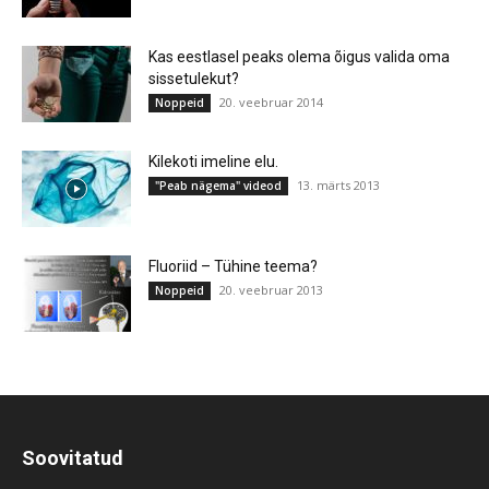
Kas eestlasel peaks olema õigus valida oma
sissetulekut?
20. veebruar 2014
Noppeid
Kilekoti imeline elu.
13. märts 2013
"Peab nägema" videod
Fluoriid – Tühine teema?
20. veebruar 2013
Noppeid
Soovitatud