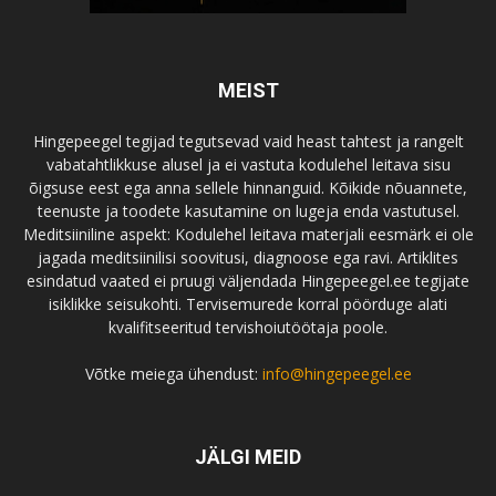
MEIST
Hingepeegel tegijad tegutsevad vaid heast tahtest ja rangelt
vabatahtlikkuse alusel ja ei vastuta kodulehel leitava sisu
õigsuse eest ega anna sellele hinnanguid. Kõikide nõuannete,
teenuste ja toodete kasutamine on lugeja enda vastutusel.
Meditsiiniline aspekt: Kodulehel leitava materjali eesmärk ei ole
jagada meditsiinilisi soovitusi, diagnoose ega ravi. Artiklites
esindatud vaated ei pruugi väljendada Hingepeegel.ee tegijate
isiklikke seisukohti. Tervisemurede korral pöörduge alati
kvalifitseeritud tervishoiutöötaja poole.
Võtke meiega ühendust:
info@hingepeegel.ee
JÄLGI MEID