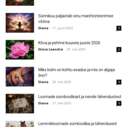
Sünnikuu paljastab sinu manifesteerimise
võtme
Diana
-
11. juuni 2026
0
Kõva ja pehme kuuseis juunis 2026
Eloise Leandra
-
30. mai 2026
0
Miks kolm on kohtu seadus ja mis on algaja
õnn?
Diana
-
28. mai 2026
0
Loomade sümboolikast ja nende tähendustest
Diana
-
27. mai 2026
0
Lemmikloomade sümboolika ja tähendused