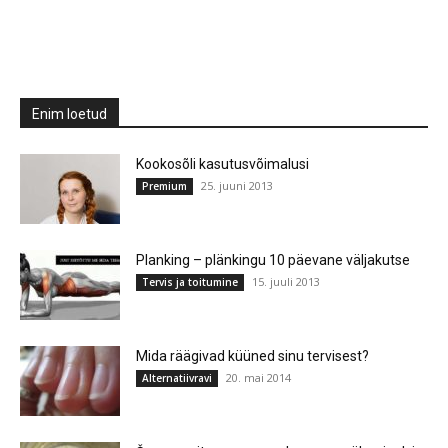
Enim loetud
Kookosõli kasutusvõimalusi
25. juuni 2013
Premium
Planking – plänkingu 10 päevane väljakutse
15. juuli 2013
Tervis ja toitumine
Mida räägivad küüned sinu tervisest?
20. mai 2014
Alternatiivravi