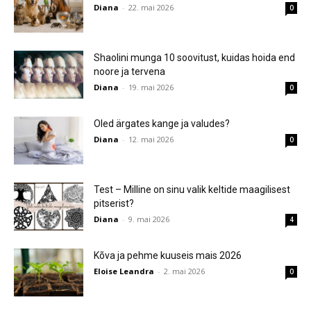
Diana
-
22. mai 2026
0
Shaolini munga 10 soovitust, kuidas hoida end
noore ja tervena
Diana
-
19. mai 2026
0
Oled ärgates kange ja valudes?
Diana
-
12. mai 2026
0
Test – Milline on sinu valik keltide maagilisest
pitserist?
Diana
-
9. mai 2026
4
Kõva ja pehme kuuseis mais 2026
Eloise Leandra
-
2. mai 2026
0