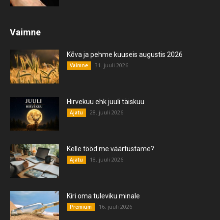
Vaimne
Kõva ja pehme kuuseis augustis 2026
31. juuli 2026
Vaimne
Hirvekuu ehk juuli täiskuu
28. juuli 2026
Ajatu
Kelle tööd me väärtustame?
18. juuli 2026
Ajatu
Kiri oma tuleviku minale
16. juuli 2026
Premium