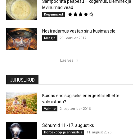
Šampoonita peapesu – kogemus, üleminek ja
levinumad vead
Kogemused
Nostradamus vastab sinu küsimusele
20. jaanuar 2017
Maagia
Lae veel
JUHUSLIKUD
Kuidas end sügiseks energeetiliselt ette
valmistada?
2. september 2016
Vaimne
Sõnumid 11.-17. augustiks
11. august 2025
Horoskoop ja ennustus