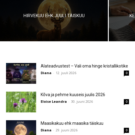
HIRVEKUU EHK JUULI TÄISKUU
KE
Alateadvustest – Vali oma hinge kristallikotike
Diana
-
12. juuli 2026
0
Kõva ja pehme kuuseis juulis 2026
Eloise Leandra
-
30. juuni 2026
0
Maasikakuu ehk maasika täiskuu
Diana
-
29. juuni 2026
0